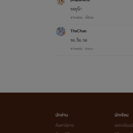
รอยุน๊า
จากตอน: -พี่ชาย-
ThxChan
รอ..ร๊อ..รอ
จากตอน: -Intro-
นักอ่าน
นักเขียน
ค้นหานิยาย
ลงทะเบียนนั