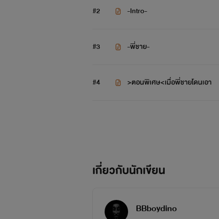
ผมต้องอาศัยอ
#2
-Intro-
....
#3
-พี่ชาย-
ตลอดระยะเวลา4เดือนที่ผมต้
....
#4
>ตอนพิเศษ<เมื่อพี่ชายโดนเอา
ผมก็ไม่รู้ว่ามันเกิดอะไรก
.
เมื่อผมรู้ว่า
เกี่ยวกับนักเขียน
------------
BBboydino