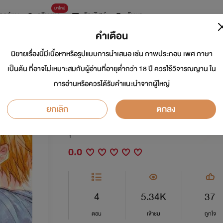
มาใหม่
การ์ตูน
ดรีมแชท
ธัญลิสต์
ค้นหา
คำเตือน
นิยายเรื่องนี้มีเนื้อหาหรือรูปแบบการนำเสนอ เช่น ภาพประกอบ เพศ ภาษา
Being My Brother ท
เป็นต้น ที่อาจไม่เหมาะสมกับผู้อ่านที่อายุต่ำกว่า 18 ปี ควรใช้วิจารณญาน ใน
การอ่านหรือควรได้รับคำแนะนำจากผู้ใหญ่
แอบชอบพี่ชาย
ยกเลิก
ตกลง
นักเขียน:
BBboydino
Y
0.0
4
5.34K
37
ตอน
เข้าชม
ถูกใจ