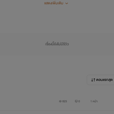
แสดงเพิ่มเติม
เรื่องนี้ยังไม่มีรีวิว
เบส
ผมชอบอยู่กับพี่เบสมากกว่าพี่เวฟเพราะ พี่เบสเค้าทั้งเรียนเก
ตอนแรกสุด
เวฟ
ผมไม่ค่อยชอบพี่เค้าเท่าไหร่ เพราะพี่เค้าเอาแต่เพื่อนมาที
823
0
1 หน้า