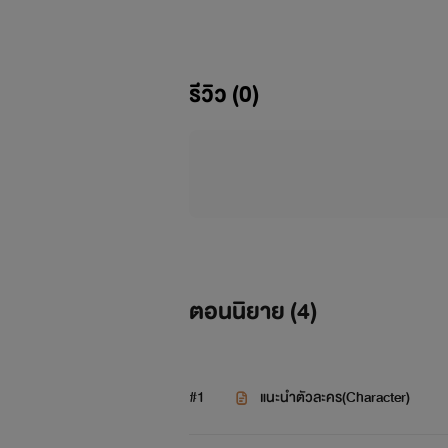
รีวิว (0)
ผมชื่อ เซฟครับ ผมมีพี่ชายอยู่2คน
คนโตชื่อ 
ตอนนิยาย (
4
)
เลยไม่ค่อยได้อยู่ด้วย
คนรองชื่อ 
#1
แนะนำตัวละคร(Character)
มากที่ต้องจัดการ