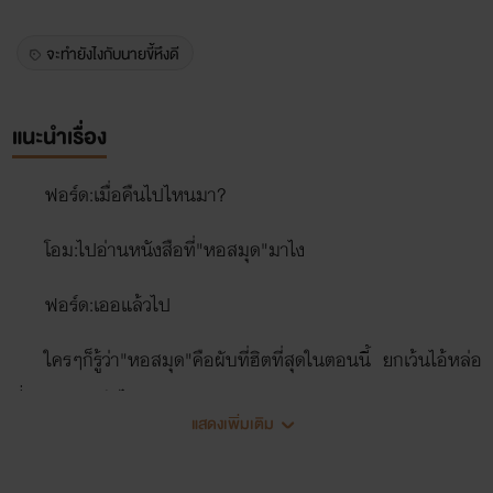
จะทำยังไงกับนายขี้หึงดี
แนะนำเรื่อง
ฟอร์ด:เมื่อคืนไปไหนมา?
โอม:ไปอ่านหนังสือที่"หอสมุด"มาไง
ฟอร์ด:เออแล้วไป
ใครๆก็รู้ว่า"หอสมุด"คือผับที่ฮิตที่สุดในตอนนี้ ยกเว้นไอ้หล่อ
นี่แหละ รอดตัวไปนะกู
แสดงเพิ่มเติม