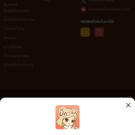
FAQ
@webtunwalai
คุ้มครอง
tunwalai@ookbee.com
ข้อมูลส่วนบุคคล
เงื่อนไขและข้อตกลง
แพลตฟอร์มในเครือ
Third-Party
Notice
ดาวน์โหลด
Tunwalai Easy
(สำหรับ Android)
ข้อความที่ท่านได้อ่านจากเว็บไซต์นี้เกิดจากการเขียนโดยสาธารณชนและเผยแพร่โดยอัตโนมัติ ผู้ดูแล
เว็บไซต์แห่งนี้ไม่ได้เห็นด้วยและไม่ขอรับผิดชอบต่อข้อความใดๆ ทั้งสิ้น ดังนั้นผู้อ่านทุกท่านโปรดใช้
วิจารณญาณในการกลั่นกรองด้วยตนเอง และหากท่านพบข้อความใดๆ ที่ขัดต่อกฎหมายและศีลธรรม
กรุณาแจ้งมาที่ tunwalai@ookbee.com เพื่อทีมงานจะได้ดำเนินการในทันที ทั้งนี้ ทางเว็บไซต์ขอสงวน
ลิขสิทธิ์ตามพระราชบัญญัติลิขสิทธิ์ (ฉบับเพิ่มเติม) พ.ศ.2558