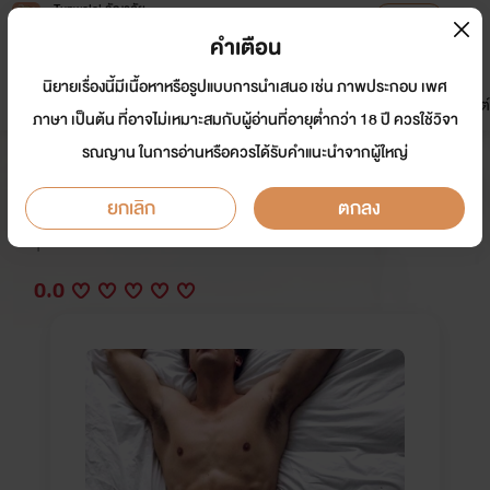
Tunwalai ธัญวลัย
เปิดแอป
เพื่อประสบการณ์ที่ดีกว่าบนมือถือ
คำเตือน
เข้าสู่ระบบ
นิยายเรื่องนี้มีเนื้อหาหรือรูปแบบการนำเสนอ เช่น ภาพประกอบ เพศ
มาใหม่
หน้าแรก
นิยาย
อีบุ๊ก
การ์ตูน
ดรีมแชท
ธัญลิสต์
ภาษา เป็นต้น ที่อาจไม่เหมาะสมกับผู้อ่านที่อายุต่ำกว่า 18 ปี ควรใช้วิจา
รณญาน ในการอ่านหรือควรได้รับคำแนะนำจากผู้ใหญ่
How To Do จะทำยังไงกับนายขี้หึงดี
ยกเลิก
ตกลง
นักเขียน:
มาม่าม่อน
Y
0.0