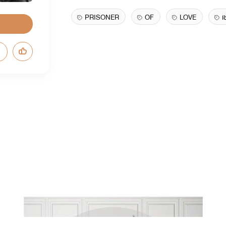
PRISONER
OF
LOVE
เ