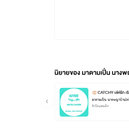
" เงียบ .... ถ้าเธอไม่อยากให้พ่อ
นิยายของ มาดามเปิ่น นางพญา
CATCHY เล่ห์รัก 
เทียนฉัตรจ้องตาท้าทายคนตรงหน
รักโรแมนติก
จนมิดอย่างหน้าใจหาย เขาต้องกา