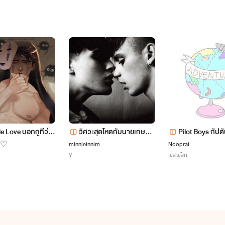
คำสั่งฉันไม่ทราบ
เดียว จ้องเป้งไม่กลัวคำข่มขู่ ไอ้คนหน้าโหด
Every story Has an End But In Life Every End Is A New Beginning
le Love บอกกูทีว่าผี
วิศวะสุดโหดกับนายเกษตร
Pilot Boys กัปต
ง!!?
หน้าหวาน
hanbaek]
minnieinnim
Nooprai
ย้♡
อดใจไม่ไหวเหมือนกัน
Y
แฟนฟิก
ด้วยรักจากใจ มาดามเปิ่น