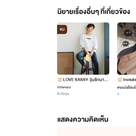
นิยายเรื่องอื่นๆ ที่เกี่ยวข้อง
"แล้วคุณเป็นใครมีสิทธิ์อะไรมาออก
จบ
ปล่อยฉันลงเดี๋ยวนี้นะ"
เทียนฉัตรดิ้นรนโวยวายไม่ยอมเขาท่า
LOVE SASSY วุ่นรักนายตั
Invisib
วร้ายกะยัยตัวแสบ
ไม่มีจริ
littlenara
คนนะไม่ใช่แ
"หึ .... อยากรู้เหรอ ... ฉันแทบ
รักวัยรุ่น
Y
อยากจะบอกเธอใจแทบขาด"
แสดงความคิดเห็น