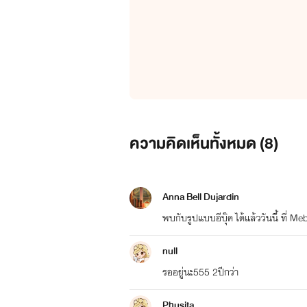
เขาเหวี่ยงกระดาษสัญญาเงินกู้ใส่
"เอ้า .... แหกตาดูซ่ะ ..... จะได้รู้ว
ความคิดเห็นทั้งหมด (
8
)
Anna Bell Dujardin
พบกับรูปแบบอีบุ๊ค ได้แล้ววันนี้ ที่ M
เทียนฉัตร คุณฉัตร
null
รออยู่นะ555 2ปีกว่า
Phusita