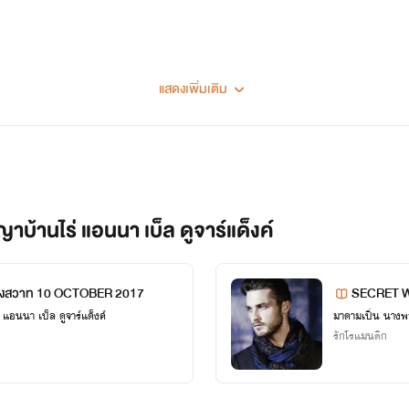
แสดงเพิ่มเติม
แม่และน้องเธอตกอยู่ในอันตรายเธอต้องไปกับฉัน"
บ้านไร่ แอนนา เบ็ล ดูจาร์แด็งค์
เริงสวาท 10 OCTOBER 2017
SECRET W
้าความเหี้ยมโหดกลบบังความหล่อเหลา
มาดามเปิ่น นางพญาบ้านไร่ แอนนา เบ็ล ดูจาร์แด็งค์
รักโรแมนติก
รอะไรจากเธอ