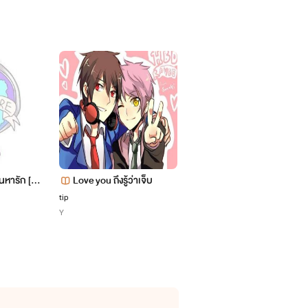
ันหารัก [C
Love you ถึงรู้ว่าเจ็บ
รักใสๆของนายตัวเล็ก
tip
Mokino.
Y
Y