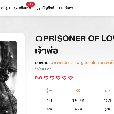
มาใหม่
การ์ตูน
ดรีมแชท
ธัญลิสต์
ค้นหา
PRISONER OF LOVE
เจ้าพ่อ
นักเขียน:
มาดามเปิ่น นางพญาบ้า
รักโรแมนติก
0.0
10
15.7K
131
ตอน
เข้าชม
ถูกใจ