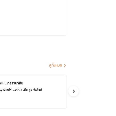
ดูทั้งหมด
IFE ภรรายาลับ
มาดามเปิ่น นางพญาบ้านไร่ แอนนา เบ็ล ดูจาร์แด็งค์
รักโรแ