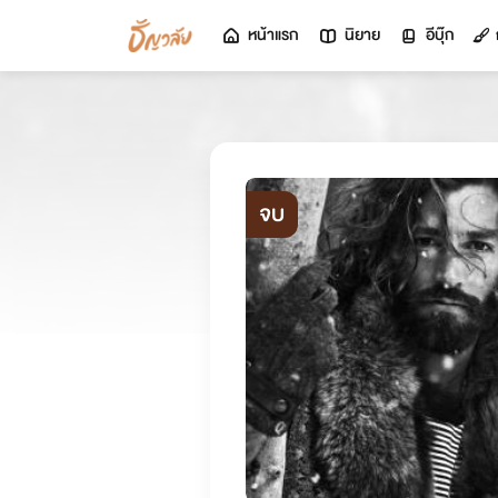
หน้าแรก
นิยาย
อีบุ๊ก
จบ