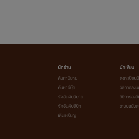
นักอ่าน
นักเขียน
ค้นหานิยาย
ลงทะเบียนนั
ค้นหาอีบุ๊ก
วิธีการลงน
จัดอันดับนิยาย
วิธีการลงอีบ
จัดอันดับอีบุ๊ก
ระบบสนับส
เติมเหรียญ