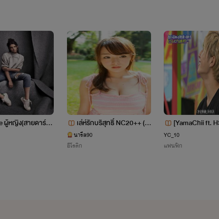
นักเรียน ม.6 สาย วิทย์-คณิต
e ผู้หญิง(สายดาร์ก)
เล่ห์รักบริสุทธิ์ NC20++ (คุ
[YamaChii ft. 
ล&ทอล์ค NC18++}
ณอาจอมหื่นกับหลานสาวไร้
ne Time กาลครั้ง
นารึล90
YC_10
อีโรติก
แฟนฟิก
เดียงสา)
เคยรักกัน
' ไม่เจ็บห่าอะไร ไอ้เต้ปล่อยกู '