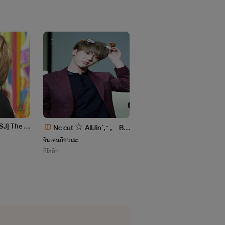
HSJ] The O
Nc cut ☆ AllJin`,·。BT
หนึ่ง...เรา
S
จินเคะเกือบเมะ
อีโรติก