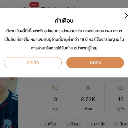
มาใหม่
การ์ตูน
ดรีมแชท
ธัญลิสต์
ค้นหา
คำเตือน
นิยายเรื่องนี้มีเนื้อหาหรือรูปแบบการนำเสนอ เช่น ภาพประกอบ เพศ ภาษา
อยากปีนเกลียวเสี่ยวใ
เป็นต้น ที่อาจไม่เหมาะสมกับผู้อ่านที่อายุต่ำกว่า 18 ปี ควรใช้วิจารณญาน ใน
การอ่านหรือควรได้รับคำแนะนำจากผู้ใหญ่
นักเขียน:
Killerz
ยกเลิก
ตกลง
Y
0.0
3
2.72K
48
ตอน
เข้าชม
ถูกใจ
เต้วิน
มัธยม
มหาลัย
ปีนเก