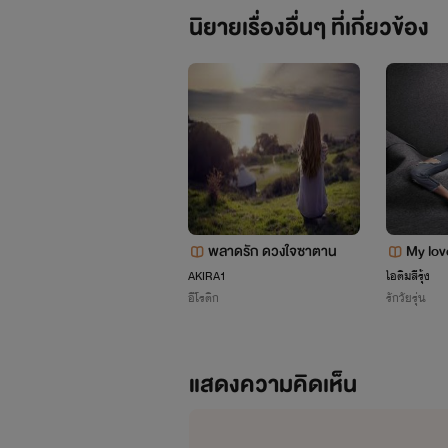
นิยายเรื่องอื่นๆ ที่เกี่ยวข้อง
พลาดรัก ดวงใจซาตาน
My lov
{เมเด
AKIRA1
ไอติมสีรุ้ง
อีโรติก
รักวัยรุ่น
แสดงความคิดเห็น