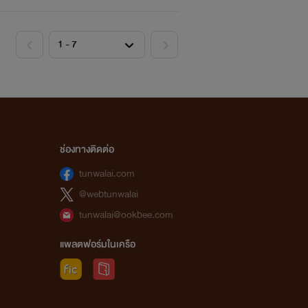
ช่องทางติดต่อ
tunwalai.com
@webtunwalai
tunwalai@ookbee.com
แพลตฟอร์มในเครือ