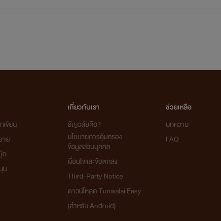
เกี่ยวกับเรา
ช่วยเหลือ
กเขียน
ธัญวลัยคือ?
บทความ
นโยบายการคุ้มครอง
ิยาย
FAQ
ข้อมูลส่วนบุคคล
ุ๊ก
เงื่อนไขและข้อตกลง
นุน
Third-Party Notice
ดาวน์โหลด Tunwalai Easy
(สำหรับ Android)