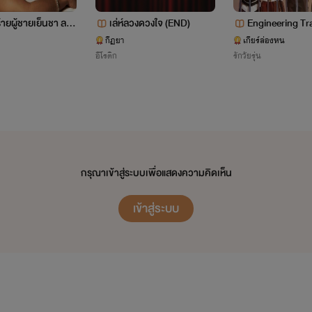
กร้ายผู้ชายเย็นชา ลงฟ
เล่ห์ลวงดวงใจ (END)
Engineering Tra
ไฟท์ รธินนท์
>>>>>>
https://twitter.com/LonelyanglesB
<<<<<<
าา
านนี้มีรัก
กีฏยา
เกียร์ล่องหน
อีโรติก
รักวัยรุ่น
อายุ: 21
อร์ฝีมือดี ที่โดนเจ้าหน้าที่รัฐไล่ล่าเพื่อนำตัวเขาเข้ามาทำงานในทีม
กรุณาเข้าสู่ระบบเพื่อแสดงความคิดเห็น
^
เข้าสู่ระบบ
^
ตามทวงนิยายได้นร้าาาาา