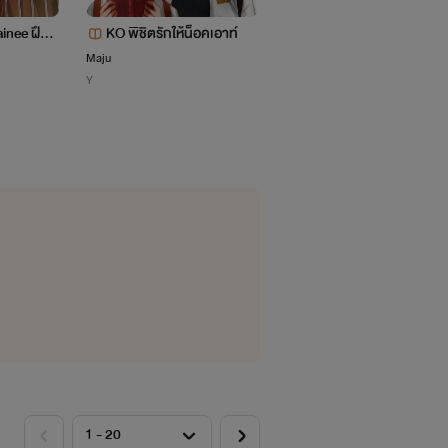
inee ฝึกง
KO พิชิตรักให้น็อคเอาท์
ตำนานรักจิ้งจอก
Maju
หมอกสีคลาม
Y
แฟนตาซี
สืบสวน