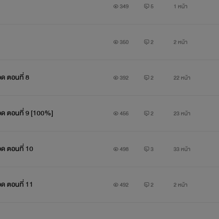
349
5
1 หน้า
ทำให้รัฐต้องจัดหาทีมสืบสวนลงมาจัดการคดีนี้
350
2
2 หน้า
 ตอนที่ 8
392
2
22 หน้า
ด ตอนที่ 9 [100%]
456
2
23 หน้า
จากว่าคดีฆาตกรรมครั้งนี้ตำรวจในพื้นที่ปล่อยให้เวลามันยืดยาวมาจนถ
ด ตอนที่ 10
498
3
33 หน้า
ด ตอนที่ 11
492
2
2 หน้า
แม้จะมีหน่วยงานต่างๆมาช่วยเหลือก็ไม่มีใครสามารถปิดคดีนี้ได้สักค