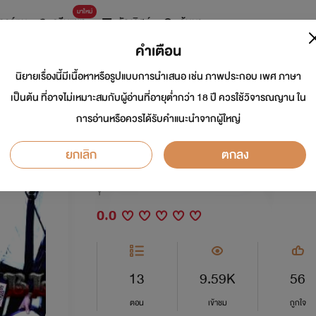
มาใหม่
การ์ตูน
ดรีมแชท
ธัญลิสต์
ค้นหา
คำเตือน
นิยายเรื่องนี้มีเนื้อหาหรือรูปแบบการนำเสนอ เช่น ภาพประกอบ เพศ ภาษา
THE STATION BLO
เป็นต้น ที่อาจไม่เหมาะสมกับผู้อ่านที่อายุต่ำกว่า 18 ปี ควรใช้วิจารณญาน ใน
การอ่านหรือควรได้รับคำแนะนำจากผู้ใหญ่
เลือด
ยกเลิก
ตกลง
นักเขียน:
lonelyangles
Y
0.0
13
9.59K
56
ตอน
เข้าชม
ถูกใจ