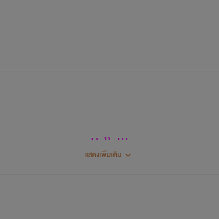
และผู้ที่เข้ามาพัวพันกับคดีฆ่าปาดคอนี้จะต้อง
ตาย
กันทุกราย
ทีมสืบสวน ไรเฟิล (Rifle)
Hello!!!
แสดงเพิ่มเติม
My name's Lonelyangles