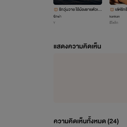
รักวุ่นวาย ไอ้น้องชายตัวเล็
เล่ห์รั
ก
รีจ้าาา
นักฆ่า
kankan
Y
อีโรติก
แฮกเก
แสดงความคิดเห็น
ความคิดเห็นทั้งหมด (
24
)