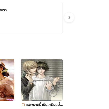
วงมาร
บ่
โมรี
รักโรแ
จบ
แรดขนาดนี้ เป็นสามีผมมั้ย
Heartless แค้นนี้...มิอาจห