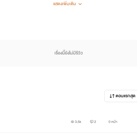
รักเก่าที่แอบซ้อนไว้ ที่เขาคนนั้นกลับมาเพื่อทวงรักเธอในวันนี้
แสดงเพิ่มเติม
เธอ...จะทำอย่างไร
ในเมื่อใจเธอตอนนี้ เธอมีชายสองคน
เรื่องนี้ยังไม่มีรีวิว
coming soon
ตอนแรกสุด
3.5k
2
0 หน้า