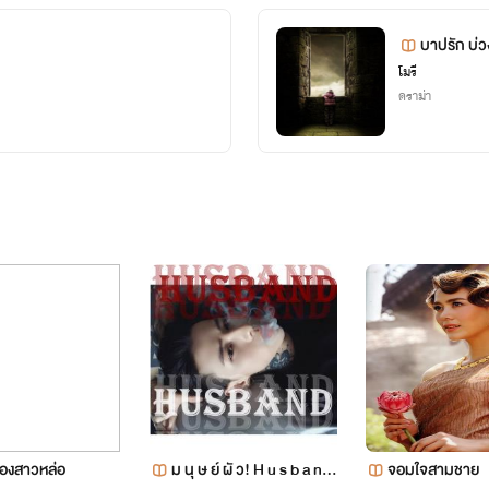
บาปรัก บ่
โมรี
ดราม่า
นของสาวหล่อ
ม นุ ษ ย์ ผั ว! H u s b a n d
จอมใจสามชาย