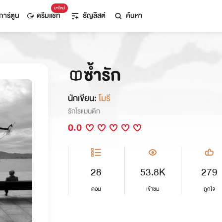
มาใหม่
การ์ตูน
ดรีมแชท
ธัญลิสต์
ค้นหา
ซ้ำรัก
นักเขียน:
โมรี
รักโรแมนติก
0.0
28
53.8K
279
ตอน
เข้าชม
ถูกใจ