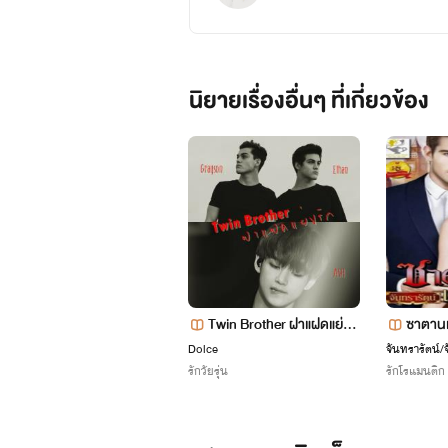
นิยายเรื่องอื่นๆ ที่เกี่ยวข้อง
Twin Brother ฝาแฝดแย่งรั
ซาตานเส
ก
Dolce
จันทรารัตน์/
รักวัยรุ่น
รักโรแมนติก