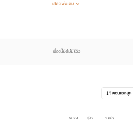
ตั้งแต่นัดบอร์ดคราวนั้น
แสดงเพิ่มเติม
...เหมือนมันจะทำให้อะไรหลายๆ อย่างในชีวิตเธอเปลี่ยนไป!
♕
เรื่องนี้ยังไม่มีรีวิว
ตอนแรกสุด
504
2
9 หน้า