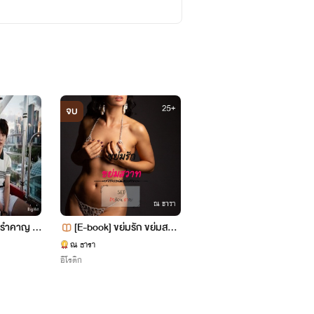
จบ
น่ารำคาญ K
[E-book] ขย่มรัก ขย่มสวา
[ World of dragon's!! ] 
ท | SET. รักซ้อนราคะ [PW
กมังกร? ไม่จริงน่า?! (Yur
ณ ธารา
DeEp_OcEaN
อีโรติก
แฟนตาซี
P] + (NC25+)