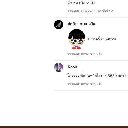
โอ้ยยย เมีย รอค่าา
จากตอน: Chapter 1: นางคือใคร?
อัศวินเเดนเนรมิต
มาต่อเร็วๆ เลยริน
จากตอน: Intro: นัดบอร์ด
Kook
โถ่วววว พี่ตกลงกันไปเอง 555 รอค่าาา ม
จากตอน: Intro: นัดบอร์ด