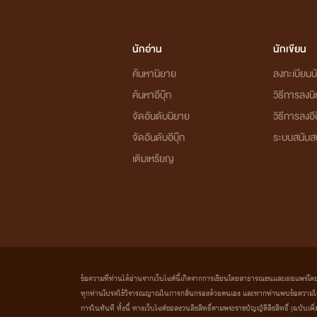
นักอ่าน
นักเขียน
ค้นหานิยาย
ลงทะเบียนนั
ค้นหาอีบุ๊ก
วิธีการลงน
จัดอันดับนิยาย
วิธีการลงอีบ
จัดอันดับอีบุ๊ก
ระบบสนับส
เติมเหรียญ
ข้อความที่ท่านได้อ่านจากเว็บไซต์นี้เกิดจากการเขียนโดยสาธารณชนและเผยแพร่โดยอัตโน
ทุกท่านโปรดใช้วิจารณญาณในการกลั่นกรองด้วยตนเอง และหากท่านพบข้อความใดๆ 
การในทันที ทั้งนี้ ทางเว็บไซต์ขอสงวนลิขสิทธิ์ตามพระราชบัญญัติลิขสิทธิ์ (ฉบับเพิ