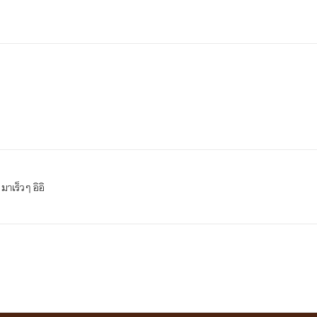
าเร็วๆ อิอิ
นอร์ท
นักธุรกิจหนุ่มผู้สืบทอดกิจการน้ำมันของพ่อ