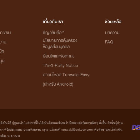
หื่นเงียบ กวนประสาท มือไว สายเปย์ คือเขาคนนี้แหละ!
เกี่ยวกับเรา
ช่วยเหลือ
-----
กเขียน
ธัญวลัยคือ?
บทความ
นโยบายการคุ้มครอง
"ถ้าอยากได้คนเปย์ ก็เซมาหาผมสิครับ :)"
ิยาย
FAQ
ข้อมูลส่วนบุคคล
ุ๊ก
เงื่อนไขและข้อตกลง
นุน
Third-Party Notice
❖❖❖❖❖❖❖❖❖❖❖❖
ดาวน์โหลด Tunwalai Easy
(สำหรับ Android)
อยากโดนเปย์จังค่ะ55555
เรื่องแรกนะ ติได้เสมอค่ะ
มัติ ผู้ดูแลเว็บไซต์แห่งนี้ไม่ได้เห็นด้วยและไม่ขอรับผิดชอบต่อข้อความใดๆ ทั้งสิ้น ดังนั้นผู้อ่าน
ที่ขัดต่อกฎหมายและศีลธรรม กรุณาแจ้งมาที่ tunwalai@ookbee.com เพื่อทีมงานจะได้ดำเนิน
่มเติม) พ.ศ.2558