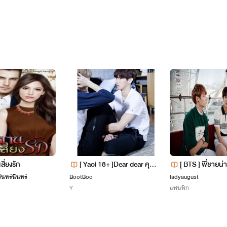
เมเปิ้ล
นักศึกษาปริญญาโทของมหาลัยชื่อดังแห่งหนึ่ง
บางครั้งก็เรียบร้อย บางครั้งก็ร้ายจนใครก็ฉุดไม่อยู่!
-----
ี่ยงรัก
[ Yaoi 18+ ]Dear dear คุณ
[ฺ BTS ] พี่ชาย
"อยากได้คนเปย์ค่ะ รบกวนฟ้าช่วยส่งมาให้สักคนได้มั้ยคะ"
OOKJIN
จันทร์นินทร์
BootBoo
ladyaugust
หนูที่รัก❤️
Y
แฟนฟิก
♛