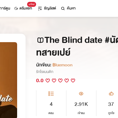
มาใหม่
การ์ตูน
ดรีมแชท
ธัญลิสต์
ค้นหา
The Blind date #นั
ทสายเปย์
นักเขียน:
฿luemoon
รักโรแมนติก
0.0
4
2.91K
37
ตอน
เข้าชม
ถูกใจ