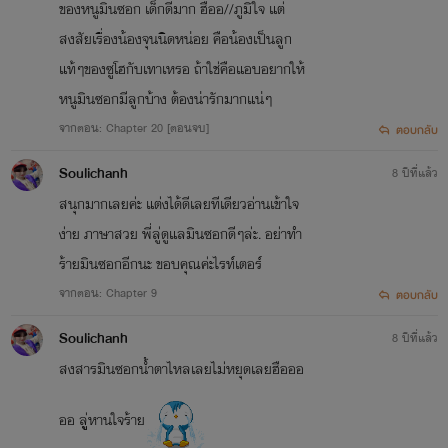
ของหนูมินซอก เด็กดีมาก ฮืออ//ภูมิใจ แต่
สงสัยเรื่องน้องจุนนิดหน่อย คือน้องเป็นลูก
แท้ๆของซูโฮกับเทาเหรอ ถ้าใช่คือแอบอยากให้
หนูมินซอกมีลูกบ้าง ต้องน่ารักมากแน่ๆ
จากตอน: Chapter 20 [ตอนจบ]
ตอบกลับ
Soulichanh
8 ปีที่แล้ว
สนุกมากเลยค่ะ แต่งได้ดีเลยทีเดียวอ่านเข้าใจ
ง่าย ภาษาสวย พี่ลู่ดูแลมินซอกดีๆล่ะ. อย่าทำ
ร้ายมินซอกอีกนะ ขอบคุณค่ะไรท์เตอร์
จากตอน: Chapter 9
ตอบกลับ
Soulichanh
8 ปีที่แล้ว
สงสารมินซอกน้ำตาไหลเลยไม่หยุดเลยฮือออ
ออ ลูู่หานใจร้าย