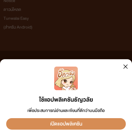
Notice
ดาวน์โหลด
Tunwalai Easy
(สำหรับ Android)
ข้อความที่ท่านได้อ่านจากเว็บไซต์นี้เกิดจากการเขียนโดยสาธารณชนและเผยแพร่โดยอัตโนมัติ ผู้ดูแล
เว็บไซต์แห่งนี้ไม่ได้เห็นด้วยและไม่ขอรับผิดชอบต่อข้อความใดๆ ทั้งสิ้น ดังนั้นผู้อ่านทุกท่านโปรดใช้
วิจารณญาณในการกลั่นกรองด้วยตนเอง และหากท่านพบข้อความใดๆ ที่ขัดต่อกฎหมายและศีลธรรม
กรุณาแจ้งมาที่ tunwalai@ookbee.com เพื่อทีมงานจะได้ดำเนินการในทันที ทั้งนี้ ทางเว็บไซต์ขอสงวน
ลิขสิทธิ์ตามพระราชบัญญัติลิขสิทธิ์ (ฉบับเพิ่มเติม) พ.ศ.2558
ใช้แอปพลิเคชันธัญวลัย
เพื่อประสบการณ์อ่านและเขียนที่ดีกว่าบนมือถือ
เปิดแอปพลิเคชัน