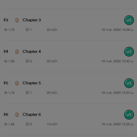
คำเตือน
!
#3
Chapter 3
1.7k
1
23 หน้า
18 ก.พ. 2560 10:38 น.
1.นิยายเรื่องนี้และเรื่องต่อๆไปเป็นนิยายประเภท
“ชายรัก
ชาย”
นะคะ
ใครไม่ชอบ ไม่พอใจ ไม่สนับสนุน ไม่โปรโมท ไม่
#4
Chapter 4
ศรัทธา ก็ขอให้ออกไปจากหน้านี้ด้วยดีนะคะ
1.9k
3
22 หน้า
18 ก.พ. 2560 10:42 น.
2.ภาษาที่ใช้มนบางตอนอาจไม่สุภาพ ตัวละครมีพฤติกรรมไม่
เหมาะสม ก็ต้องขออภัยและ
โปรดใช้วิจารณญาณในการอ่านด้วย
#5
Chapter 5
นะคะ
1.7k
1
20 หน้า
18 ก.พ. 2560 15:23 น.
3.เนื้อหาบางตอนบางส่วนอาจไม่เหมาะสำหรับ
ผู้เยาว์ที่อายุ
#6
Chapter 6
ไม่ถึง
18 ปี
1.8k
0
19 หน้า
18 ก.พ. 2560 15:26 น.
4.เรื่องราวของนิยายทั้งหมดเป็นเพียง
จินตนาการ
ของผู้เขียน