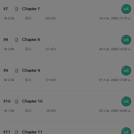
เท่านั้น
ไม่มีส่วนเกี่ยวข้องกับบุคคล สถานที่ เหตุการณ์
ใดๆ ทั้งสิ้น
#7
Chapter 7
2.3k
2
22 หน้า
18 ก.พ. 2560 17:10 น.
5.
ย้ำ! จินตนาการ
#8
Chapter 8
2.8k
2
21 หน้า
20 ก.พ. 2560 14:53 น.
6. ขอความกรุณา
อย่าคัดลอกดัดแปลงเนื้อหา
ของเรื่องนี้นะ
คะ แต่ถ้าเป็นส่วนหนึ่งในแรงบันดาลใจให้ใครก็ไม่ว่ากันค่ะ
#9
Chapter 9
2.3k
2
21 หน้า
21 ก.พ. 2560 17:28 น.
#10
Chapter 10
1.8k
0
18 หน้า
22 ก.พ. 2560 16:56 น.
#11
Chapter 11