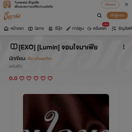
Tunwalai ธัญวลัย
เปิดแอป
เพื่อประสบการณ์ที่ดีกว่าบนมือถือ
เข้าสู่ระบบ
มาใหม่
หน้าแรก
นิยาย
อีบุ๊ก
การ์ตูน
ดรีมแชท
ธัญลิสต์
[EXO] [Lumin] จอมใจมาเฟีย
นักเขียน:
An chaerim
แฟนฟิก
0.0