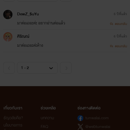
DewZ_$u¥u
6 ปีที่แล้ว
มาต่อเถอะค่ะ อยากอ่านต่อแล้ว
ตอบกลับ
ศิริณณ์
6 ปีที่แล้ว
มาต่อเถอะค่ะค้าง
ตอบกลับ
เกี่ยวกับเรา
ช่วยเหลือ
ช่องทางติดต่อ
ธัญวลัยคือ?
บทความ
tunwalai.com
นโยบายการ
FAQ
@webtunwalai