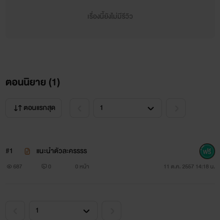
เรื่องนี้ยังไม่มีรีวิว
ไม่มีมากมายดังใครเขามี
มีให้เพียงนิดน้อย แต่ให้ไปเกินร้อย
ตอนนิยาย (
1
)
ไม่มีเงินตรา มงกุฏชฎาแม่เนื้อกลอย
ตอนแรกสุด
ไม่มีรถเก๋ง แอร์เย็นอย่างใครเขา
มีไมตี้เอ็กซ์ท่อดังและคันเก่า
#1
แนะนำตัวละครรรร
พี่ไร้หน้าตาในสังคมไฮโซ
687
0
0 หน้า
11 ต.ค. 2557 14:18 น.
และจะเจอพี่ได้ ก็แค่วงไฮโล