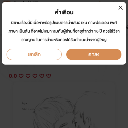
Tunwalai ธัญวลัย
เปิดแอป
เพื่อประสบการณ์ที่ดีกว่าบนมือถือ
คำเตือน
เข้าสู่ระบบ
นิยายเรื่องนี้มีเนื้อหาหรือรูปแบบการนำเสนอ เช่น ภาพประกอบ เพศ
มาใหม่
หน้าแรก
นิยาย
อีบุ๊ก
การ์ตูน
ดรีมแชท
ธัญลิสต์
ภาษา เป็นต้น ที่อาจไม่เหมาะสมกับผู้อ่านที่อายุต่ำกว่า 18 ปี ควรใช้วิจา
รณญาน ในการอ่านหรือควรได้รับคำแนะนำจากผู้ใหญ่
เฮ้อ....รักครั้งนี้ทำไมต้องมึง
ยกเลิก
ตกลง
นักเขียน:
kiriss
Y
0.0