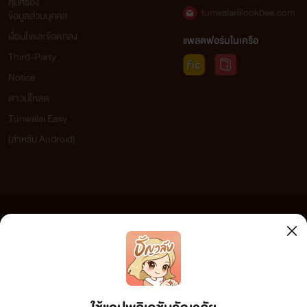
คุ้มครอง
tunwalai@ookbee.com
ข้อมูลส่วนบุคคล
เงื่อนไขและข้อตกลง
แพลตฟอร์มในเครือ
Third-Party
Notice
ดาวน์โหลด
Tunwalai Easy
(สำหรับ Android)
ข้อความที่ท่านได้อ่านจากเว็บไซต์นี้เกิดจากการเขียนโดยสาธารณชนและเผยแพร่โดยอัตโนมัติ ผู้ดูแล
เว็บไซต์แห่งนี้ไม่ได้เห็นด้วยและไม่ขอรับผิดชอบต่อข้อความใดๆ ทั้งสิ้น ดังนั้นผู้อ่านทุกท่านโปรดใช้
วิจารณญาณในการกลั่นกรองด้วยตนเอง และหากท่านพบข้อความใดๆ ที่ขัดต่อกฎหมายและศีลธรรม
กรุณาแจ้งมาที่ tunwalai@ookbee.com เพื่อทีมงานจะได้ดำเนินการในทันที ทั้งนี้ ทางเว็บไซต์ขอสงวน
ลิขสิทธิ์ตามพระราชบัญญัติลิขสิทธิ์ (ฉบับเพิ่มเติม) พ.ศ.2558