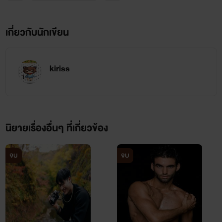
อยู่กับฉันได้ไหม ให้แก่เฒ่าเป็นตายาย
เกี่ยวกับนักเขียน
ในบั้นปลายสุดท้ายของดวงชีวัน
อยู่เคียงคู่กันแบบนี้ ให้ร่วงโรยเป็นธุลี
kiriss
กลับสู่ธรณี ฝังร่างนี้ไปพร้อมกัน
นิยายเรื่องอื่นๆ ที่เกี่ยวข้อง
ผมอึ้งไปนิดเมื่ออยู่ดีๆพี่มันก็แย่งกีต้าไอ้เดียวไปเล่นแถมยัง
จบ
จบ
จ้องมองมาที่ผมอีกตะหาก แต่ถ้าจำไม่ผิดมึงไม่มีรถเก๋งแต่ขับ
ลัมโบฯไม่ใช่เหรอว่ะ!!!!!!
**********************************************