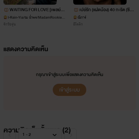
ฝากนิยายเรื่องนี้ด้วยนะค่ะ
WAITING FOR LOVE [เพลย์บอ
เปย์รัก (แฝดน้อง) 40 กะรัต (ซีรี่ย์
ยรอรัก] END!
40 กะรัต)
I-Rain-Yia/ณ ฉ่ำพร/MadamRookie/1
ณิการ์
รับรองว่านายเอกเกรียนพระเอกกวน
1_Justice/ทวีคูณ
รักวัยรุ่น
อีโรติก
แน่นอน
แสดงความคิดเห็น
กรุณาเข้าสู่ระบบเพื่อแสดงความคิดเห็น
เข้าสู่ระบบ
ความคิดเห็นทั้งหมด (
2
)