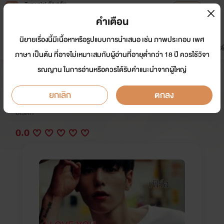
Tunwalai ธัญวลัย
เปิดแอป
เพื่อประสบการณ์ที่ดีกว่าบนมือถือ
คำเตือน
เข้าสู่ระบบ
นิยายเรื่องนี้มีเนื้อหาหรือรูปแบบการนำเสนอ เช่น ภาพประกอบ เพศ
มาใหม่
หน้าแรก
นิยาย
อีบุ๊ก
การ์ตูน
ดรีมแชท
ธัญลิสต์
ภาษา เป็นต้น ที่อาจไม่เหมาะสมกับผู้อ่านที่อายุต่ำกว่า 18 ปี ควรใช้วิจา
รณญาน ในการอ่านหรือควรได้รับคำแนะนำจากผู้ใหญ่
I LOVE YOU คนติดเมีย
ยกเลิก
ตกลง
นักเขียน:
BB V.I.P
อีโรติก
0.0