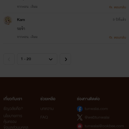
จากตอน: เจิมม
ตอบกลับ
Kam
9 ปีที่แล้ว
รอจ้า
จากตอน: เจิมม
ตอบกลับ
เกี่ยวกับเรา
ช่วยเหลือ
ช่องทางติดต่อ
ธัญวลัยคือ?
บทความ
tunwalai.com
นโยบายการ
FAQ
@webtunwalai
คุ้มครอง
tunwalai@ookbee.com
ข้อมูลส่วนบุคคล