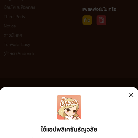
เงื่อนไขและข้อตกลง
แพลตฟอร์มในเครือ
Third-Party
Notice
ดาวน์โหลด
Tunwalai Easy
(สำหรับ Android)
ข้อความที่ท่านได้อ่านจากเว็บไซต์นี้เกิดจากการเขียนโดยสาธารณชนและเผยแพร่โดยอัตโนมัติ ผู้ดูแล
เว็บไซต์แห่งนี้ไม่ได้เห็นด้วยและไม่ขอรับผิดชอบต่อข้อความใดๆ ทั้งสิ้น ดังนั้นผู้อ่านทุกท่านโปรดใช้
วิจารณญาณในการกลั่นกรองด้วยตนเอง และหากท่านพบข้อความใดๆ ที่ขัดต่อกฎหมายและศีลธรรม
กรุณาแจ้งมาที่ tunwalai@ookbee.com เพื่อทีมงานจะได้ดำเนินการในทันที ทั้งนี้ ทางเว็บไซต์ขอสงวน
ลิขสิทธิ์ตามพระราชบัญญัติลิขสิทธิ์ (ฉบับเพิ่มเติม) พ.ศ.2558
ใช้แอปพลิเคชันธัญวลัย