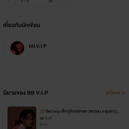
เกี่ยวกับนักเขียน
BB V.I.P
นิยายของ BB V.I.P
ดูทั้งหมด
เฟียร์
Bed boy เด็กกูใครอย่าแตะ [แจวอน x ยุนอา] [R2
เธอสวย เธอน่ารัก เธอรวย และเธอมีผัวแล้ว
5+]
BB V.I.P
อีโรติก