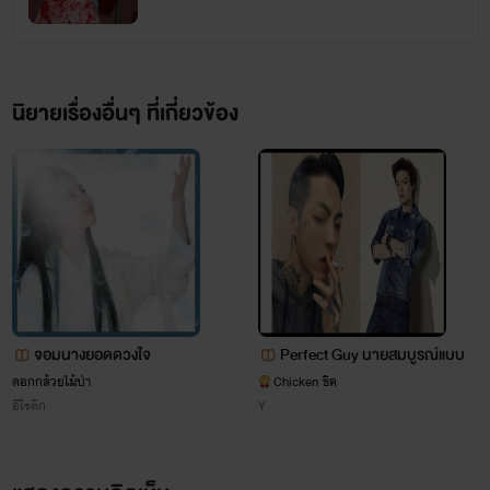
อายุ 21 ปี คณะบริหาร ปี2
"พี่เฟิร์สของเฟียร์น่ารักที่สุดเลย"
นิยายเรื่องอื่นๆ ที่เกี่ยวข้อง
-อยากลืมกดถูกใจนะครับบ-
อยากบอกว่านิยายเรื่องนี้
จอมนางยอดดวงใจ
Perfect Guy นายสมบูรณ์แบบ
ดอกกล้วยไม้ป่า
Chicken ชิค
#หื่นหนักมาก #ติดเมียหนักมาก #งี่เง่าหนักมาก #ไม่เน้นมาม่า
อีโรติก
Y
#เน้นหื่นฟิน