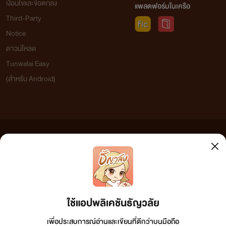
เงื่อนไขและข้อตกลง
แพลตฟอร์มในเครือ
Third-Party
Notice
ดาวน์โหลด
Tunwalai Easy
(สำหรับ Android)
ข้อความที่ท่านได้อ่านจากเว็บไซต์นี้เกิดจากการเขียนโดยสาธารณชนและเผยแพร่โดยอัตโนมัติ ผู้ดูแล
เว็บไซต์แห่งนี้ไม่ได้เห็นด้วยและไม่ขอรับผิดชอบต่อข้อความใดๆ ทั้งสิ้น ดังนั้นผู้อ่านทุกท่านโปรดใช้
วิจารณญาณในการกลั่นกรองด้วยตนเอง และหากท่านพบข้อความใดๆ ที่ขัดต่อกฎหมายและศีลธรรม
กรุณาแจ้งมาที่ tunwalai@ookbee.com เพื่อทีมงานจะได้ดำเนินการในทันที ทั้งนี้ ทางเว็บไซต์ขอสงวน
ลิขสิทธิ์ตามพระราชบัญญัติลิขสิทธิ์ (ฉบับเพิ่มเติม) พ.ศ.2558
ใช้แอปพลิเคชันธัญวลัย
เพื่อประสบการณ์อ่านและเขียนที่ดีกว่าบนมือถือ