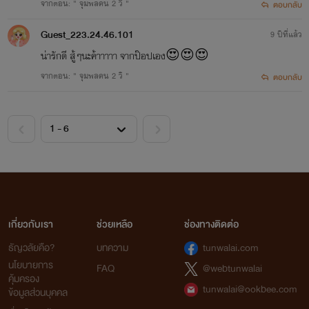
จากตอน: " จุมพลคน 2 วิ "
ตอบกลับ
Guest_223.24.46.101
9 ปีที่แล้ว
น่ารักดี สู้ๆนะค้าาาาา จากป๊อปเอง😍😍😍
จากตอน: " จุมพลคน 2 วิ "
ตอบกลับ
เกี่ยวกับเรา
ช่วยเหลือ
ช่องทางติดต่อ
ธัญวลัยคือ?
บทความ
tunwalai.com
นโยบายการ
FAQ
@webtunwalai
คุ้มครอง
tunwalai@ookbee.com
ข้อมูลส่วนบุคคล