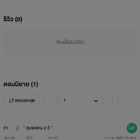
ไรท์ ชื่อ " ดิวส์ อราคโน " น๊าาาาา
รีวิว (0)
ยิ่งดีที่ได้รู้จักค้าาาา
ฟิคนี้เกินขึ้นกับจิตนาการของไรท์+โมเม้นเรียลของคู่ออฟกันนะ
เรื่องนี้ยังไม่มีรีวิว
ไม่ได้จริงไปทั้งหมด
ตอนนิยาย (
1
)
หวังว่าทุกๆคนคงสนุกกับฟิคนะคะ
ตอนแรกสุด
แล้วมาพูดคุยกันในทวิต
#
ตามแต่ล่ะตอนที่ไรท์บอกตอนท้ายเลย
น๊าา
#1
" จุมพลคน 2 วิ "
4.2k
6
13 หน้า
11 ก.พ. 2560 13:18 น.