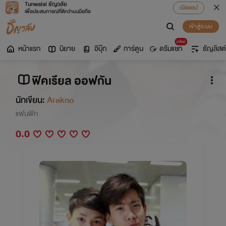
Tunwalai ธัญวลัย
เปิดแอป
เพื่อประสบการณ์ที่ดีกว่าบนมือถือ
เข้าสู่ระบบ
มาใหม่
หน้าแรก
นิยาย
อีบุ๊ก
การ์ตูน
ดรีมแชท
ธัญลิสต์
ฟิคเรียล ออฟกัน
นักเขียน:
Arakno
แฟนฟิก
0.0