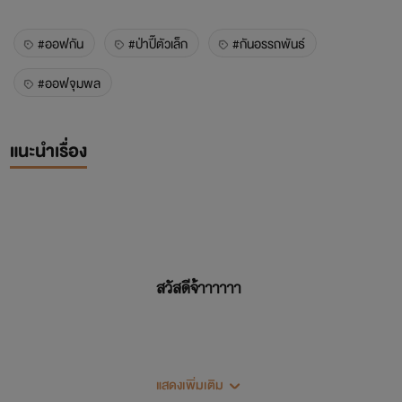
#ออฟกัน
#ป่าปี๊ตัวเล็ก
#กันอรรถพันธ์
#ออฟจุมพล
แนะนำเรื่อง
สวัสดีจ้าาาาาา
แสดงเพิ่มเติม