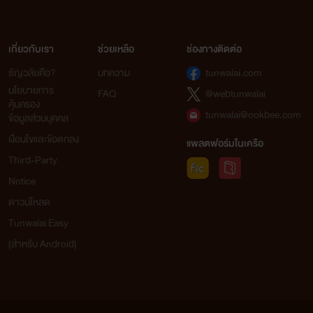
เกี่ยวกับเรา
ช่วยเหลือ
ช่องทางติดต่อ
ธัญวลัยคือ?
บทความ
tunwalai.com
นโยบายการ
FAQ
@webtunwalai
คุ้มครอง
tunwalai@ookbee.com
ข้อมูลส่วนบุคคล
เงื่อนไขและข้อตกลง
แพลตฟอร์มในเครือ
Third-Party
Notice
ดาวน์โหลด
Tunwalai Easy
(สำหรับ Android)