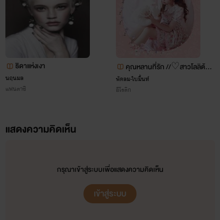
ธิดาแห่งเงา
คุณหลานที่รัก //♡สาวโลลิต้า
นฤนมล
พัดลม-ใบมิ้นท์
♡// NC20+
แฟนตาซี
อีโรติก
แสดงความคิดเห็น
กรุณาเข้าสู่ระบบเพื่อแสดงความคิดเห็น
เข้าสู่ระบบ