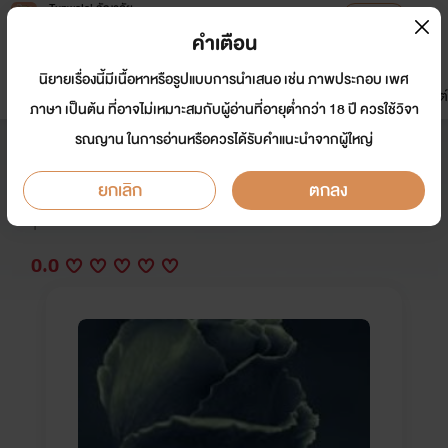
Tunwalai ธัญวลัย
เปิดแอป
เพื่อประสบการณ์ที่ดีกว่าบนมือถือ
คำเตือน
เข้าสู่ระบบ
นิยายเรื่องนี้มีเนื้อหาหรือรูปแบบการนำเสนอ เช่น ภาพประกอบ เพศ
มาใหม่
หน้าแรก
นิยาย
อีบุ๊ก
การ์ตูน
ดรีมแชท
ธัญลิสต์
ภาษา เป็นต้น ที่อาจไม่เหมาะสมกับผู้อ่านที่อายุต่ำกว่า 18 ปี ควรใช้วิจา
รณญาน ในการอ่านหรือควรได้รับคำแนะนำจากผู้ใหญ่
ผมเป็นเมียมาเฟีย
ยกเลิก
ตกลง
นักเขียน:
แสงรวี
Y
0.0