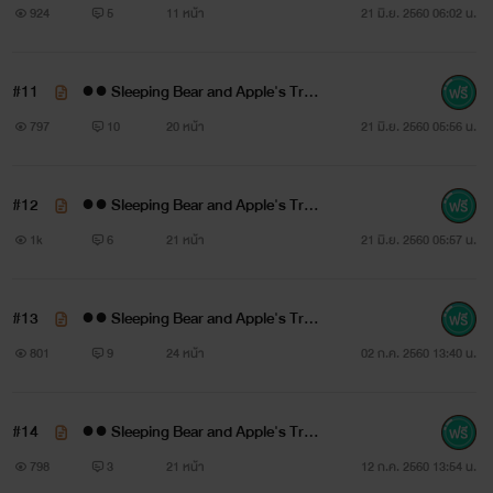
ทุกสิ่งรอบด้านดูจะหยุดไปเมื่อได้ยินเสียงพูดเบาๆ แต่สะท้อนก้อง
●● 9 #น้ำนิ่ง
924
5
11 หน้า
21 มิ.ย. 2560 06:02 น.
ไปทั้งหู
#11
●● Sleeping Bear and Apple's Trap
อ่า.. ทำเอาตื่นเลยแฮะ
●● 10 #แอปเปิล
797
10
20 หน้า
21 มิ.ย. 2560 05:56 น.
ตาตื่น
#12
●● Sleeping Bear and Apple's Trap
ใจตื่น
●● 11 #แอปเปิล
1k
6
21 หน้า
21 มิ.ย. 2560 05:57 น.
ถ้าอยู่นานกว่านี้ไอ้ข้างล่างตรงระหว่างขาก็คงจะตื่นตามไปด้วย
#13
●● Sleeping Bear and Apple's Trap
.
●● 12 #แอปเปิล
801
9
24 หน้า
02 ก.ค. 2560 13:40 น.
.
#14
●● Sleeping Bear and Apple's Trap
.
●● 13 #น้ำนิ่ง
798
3
21 หน้า
12 ก.ค. 2560 13:54 น.