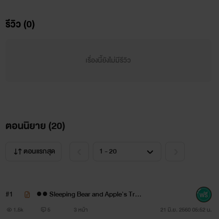
and
รีวิว (0)
Apple's Trap
เรื่องนี้ยังไม่มีรีวิว
ตอนนิยาย (
20
)
เรื่องราวของหมีขี้เซาที่ถูกล่อลวงด้วยแอปเปิลหวาน
.
ตอนแรกสุด
ผิวสีแทนเหมือนนายแบบ Paris Fashion Week ที่ชอบดูเลย
#1
●● Sleeping Bear and Apple's Trap
..สเปค..
●● 0
1.5k
5
3 หน้า
21 มิ.ย. 2560 05:52 น.