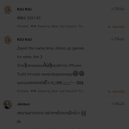
●● 5 #แอปเปิล
แนน แนน
9 ปีที่แล้ว
@@4 332145
จากตอน: ●● Sleeping Bear and Apple's Trap
ตอบกลับ
●● 5 #แอปเปิล
แนน แนน
9 ปีที่แล้ว
Zayed the same time, dress up games
for edee. the 3
3rrs§dsseewaÀà§kpdlrrrro iPhone
Todd inroads weepdpspssxxpp😆😆
qssssdddddddďd-#,;;;#@;;;;;;;;;;'---$$$
จากตอน: ●● Sleeping Bear and Apple's Trap
ตอบกลับ
●● 5 #แอปเปิล
Jenxuo
9 ปีที่แล้ว
รอนานมากกกกก อย่าหายไปนานอีกน้าา สู้สู้
ค่ะ