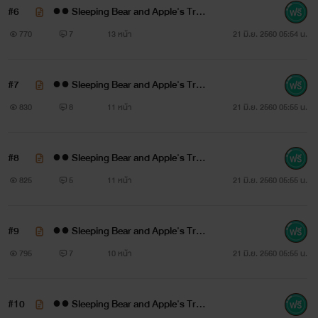
#6
●● Sleeping Bear and Apple's Trap
Otabek and Yurio Yuri!! on ICE
●● 5 #แอปเปิล
770
7
13 หน้า
21 มิ.ย. 2560 05:54 น.
#7
●● Sleeping Bear and Apple's Trap
หวานเป็นลมขมเป็นยาฉันใด
●● 6 #น้ำนิ้ง
830
8
11 หน้า
21 มิ.ย. 2560 05:55 น.
แอปเปิลก็เป็นกับดักไว้ล่อลวงหมีขี้เซาฉันนั้น
#8
●● Sleeping Bear and Apple's Trap
.
●● 7 #แอปเปิล
825
5
11 หน้า
21 มิ.ย. 2560 05:55 น.
ดวงตาปรือๆ เบิกกว้างเล็กน้อยพอให้เห็นว่ามีเนื้อหนังสีขาวใน
ชุดนักศึกษาเซล้มมาชนเขา กลิ่นหอมหวานทำเอาลืมความอยาก
#9
●● Sleeping Bear and Apple's Trap
●● 8 #แอปเปิล
นอนไปชั่วขณะ
795
7
10 หน้า
21 มิ.ย. 2560 05:55 น.
“ขะ.. ขอโทษครับ”
#10
●● Sleeping Bear and Apple's Trap