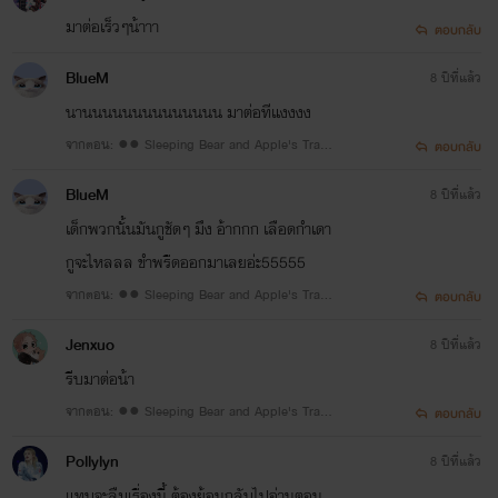
มาต่อเร็วๆน้าาา
ตอบกลับ
BlueM
8 ปีที่แล้ว
นานนนนนนนนนนนนนน มาต่อทีแงงงง
จากตอน: ●● Sleeping Bear and Apple's Trap
ตอบกลับ
●● 19 #น้ำนิ่ง
BlueM
8 ปีที่แล้ว
เด็กพวกนั้นมันกูชัดๆ มึง อ้ากกก เลือดกำเดา
กูจะไหลลล ขำพรืดออกมาเลยอ่ะ55555
จากตอน: ●● Sleeping Bear and Apple's Trap
ตอบกลับ
●● 10 #แอปเปิล
Jenxuo
8 ปีที่แล้ว
รีบมาต่อน้า
จากตอน: ●● Sleeping Bear and Apple's Trap
ตอบกลับ
●● 19 #น้ำนิ่ง
Pollylyn
8 ปีที่แล้ว
แทบจะลืมเรื่องนี้ ต้องย้อนกลับไปอ่านตอน