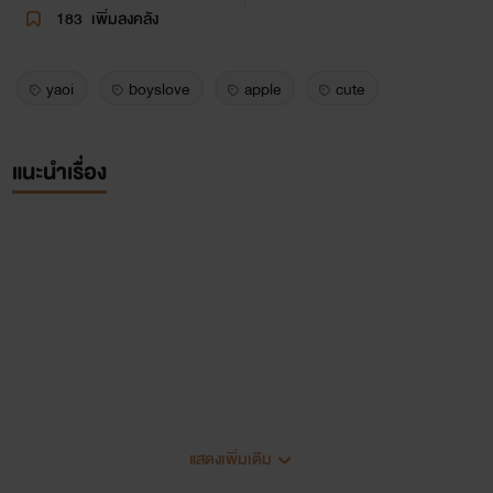
183
เพิ่มลงคลัง
yaoi
boyslove
apple
cute
แนะนำเรื่อง
Sleeping Bear
แสดงเพิ่มเติม