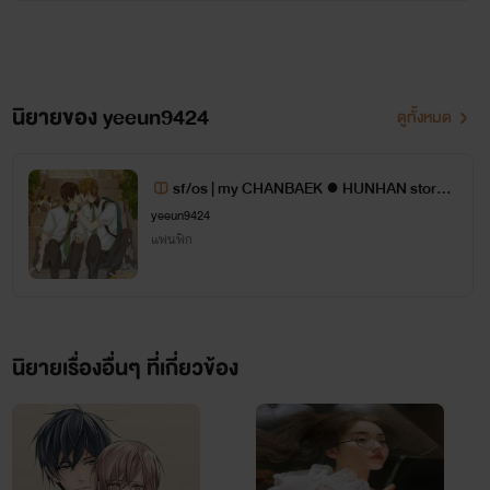
นิยายของ yeeun9424
ดูทั้งหมด
sf/os | my CHANBAEK ● HUNHAN store |
exo
yeeun9424
แฟนฟิก
นิยายเรื่องอื่นๆ ที่เกี่ยวข้อง