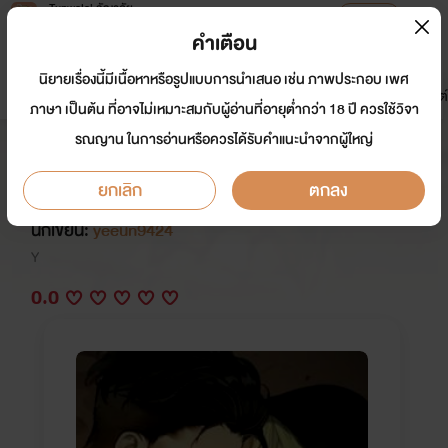
Tunwalai ธัญวลัย
เปิดแอป
เพื่อประสบการณ์ที่ดีกว่าบนมือถือ
คำเตือน
เข้าสู่ระบบ
นิยายเรื่องนี้มีเนื้อหาหรือรูปแบบการนำเสนอ เช่น ภาพประกอบ เพศ
มาใหม่
หน้าแรก
นิยาย
อีบุ๊ก
การ์ตูน
ดรีมแชท
ธัญลิสต์
ภาษา เป็นต้น ที่อาจไม่เหมาะสมกับผู้อ่านที่อายุต่ำกว่า 18 ปี ควรใช้วิจา
รณญาน ในการอ่านหรือควรได้รับคำแนะนำจากผู้ใหญ่
●● Sleeping Bear and Apple's
Trap ●● (yaoi)
ยกเลิก
ตกลง
นักเขียน:
yeeun9424
Y
0.0