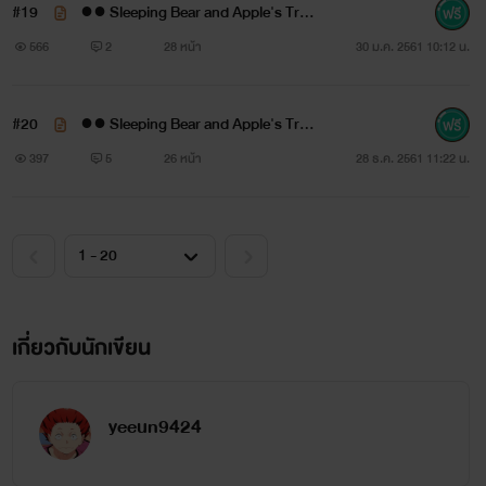
WARNING!
#19
●● Sleeping Bear and Apple's Trap
●● 18 #แอปเปิล
566
2
28 หน้า
30 ม.ค. 2561 10:12 น.
►
มีเนื้อหาชายรักชาย
►
มีคำพูดและฉากที่ไม่เหมาะสมสำหรับเยาวชน เด็กต่ำว่าอายุ
#20
●● Sleeping Bear and Apple's Trap
18 ปีควรได้รับคำแนะนำ
●● 19 #น้ำนิ่ง
397
5
26 หน้า
28 ธ.ค. 2561 11:22 น.
►
เนื้อเรื่องทั้งหมดเป็นเพียงจิตนาการของผู้แต่งเพื่อความ
บันเทิงเท่านั้นมิได้เกี่ยวข้องกับบุคคล สถานที่ หรือเหตุการณ์จริง
ใดๆ ทั้งสิ้น
เกี่ยวกับนักเขียน
yeeun9424