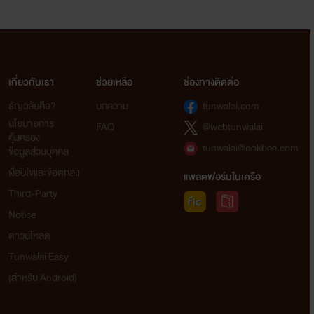
เกี่ยวกับเรา
ช่วยเหลือ
ช่องทางติดต่อ
ธัญวลัยคือ?
บทความ
tunwalai.com
นโยบายการ
FAQ
@webtunwalai
คุ้มครอง
tunwalai@ookbee.com
ข้อมูลส่วนบุคคล
เงื่อนไขและข้อตกลง
แพลตฟอร์มในเครือ
Third-Party
Notice
ดาวน์โหลด
Tunwalai Easy
(สำหรับ Android)