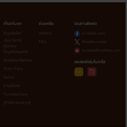
เกี่ยวกับเรา
ช่วยเหลือ
ช่องทางติดต่อ
ธัญวลัยคือ?
บทความ
tunwalai.com
นโยบายการ
FAQ
@webtunwalai
คุ้มครอง
tunwalai@ookbee.com
ข้อมูลส่วนบุคคล
เงื่อนไขและข้อตกลง
แพลตฟอร์มในเครือ
Third-Party
Notice
ดาวน์โหลด
Tunwalai Easy
(สำหรับ Android)