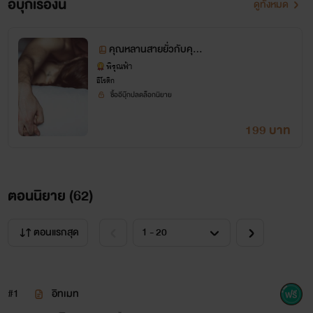
อีบุ๊กเรื่องนี้
ดูทั้งหมด
แพททริเชียร์ ออสตัน หรือ แพทตี้ อายุ 19 ปี
คุณหลานสายยั่วกับคุณลุ
งสุดหื่น
พิรุณฟ้า
สัญชาติ ไทย
อีโรติก
ซื้ออีบุ๊กปลดล็อกนิยาย
เธอคือคุณหลานสายยั่ว หุ่นบางร่างเล็ก สุดเอ็กซ์ เซ็กซี่
199 บาท
สเปกคุณลุงเบรนเนอร์ เธอหลงรักคุณลุงเบรนเนอร์ของเธอมา
ตั้งแต่เด็ก ๆ เธอจึงทำทุกวิธีเพื่อจะพิชิตใจคุณลุงสุดหล่ออย่างเขา
ให้ได้
ตอนนิยาย (
62
)
ตอนแรกสุด
#1
อิทเมท