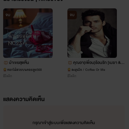
นิยายโรมานซ์ โรแมน
จบ
จบ
น้าเขยสุดหื่น
คุณอา(เพื่อน)ร้อนรัก [เมฆา & ข
วัญข้าว]
ดอกไม้สวยบนดอยสูง568
ละมุนใจ / Coffee Or Me
อีโรติก
อีโรติก
แสดงความคิดเห็น
กรุณาเข้าสู่ระบบเพื่อแสดงความคิดเห็น