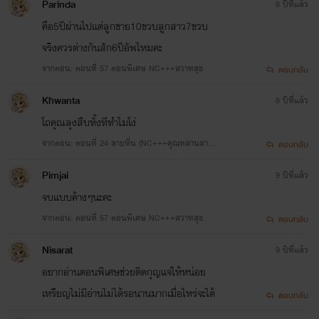
Parinda
8 ปีที่แล้ว
คือ5ปีผ่านไปแต่ลูกชาย10ขวบลูกสาว7ขวบ
จริงควรต่างกันสัก6ปีอัพไหมคะ
จากตอน: ตอนที่ 57 ตอนพิเศษ NC+++สวาทสุข
ตอบกลับ
Khwanta
8 ปีที่แล้ว
โถคุณลุงสืบทั้งทีทำไมโง่
จากตอน: ตอนที่ 24 สายหื่น (NC+++คุณหลานสาย
ตอบกลับ
ยั่วกับคุณลุงสายหื่น)
Pimjai
9 ปีที่แล้ว
จบแบบค้างๆนะคะ
จากตอน: ตอนที่ 57 ตอนพิเศษ NC+++สวาทสุข
ตอบกลับ
Nisarat
9 ปีที่แล้ว
อยากอ่านตอนพิเศษช่วยติดกุญแจให้หน่อย
เหรียญไม่มีอ่านไม่ได้รอนานมากเมื่อไหร่จะได้
ตอบกลับ