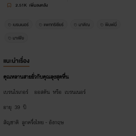
2.51K
เพิ่มลงคลัง
เบรนเนอร์
แพททริเชียร์
มาติณ
พิมพ์มี่
มาเฟีย
แนะนำเรื่อง
คุณหลานสายยั่วกับคุณลุงสุดหื่น
เบรนไรเกอร์ ออสตัน หรือ เบรนเนอร์
อายุ 39 ปี
สัญชาติ ลูกครึ่งไทย - อังกฤษ