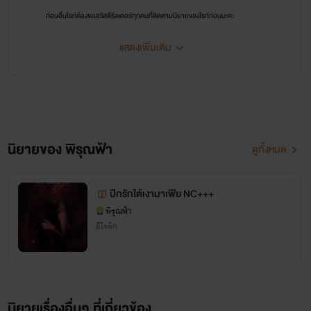
ก่อนอื่นไรท์ต้องขอสวัสดีรีดเดอร์ทุกคนที่ติดตามนิยายของไรท์ก่อนนะคะ
สวัสดีคะ
แสดงเพิ่มเติม
นิยายของ พิรุณฟ้า
ดูทั้งหมด
ปีกรักใต้เงามาเฟีย NC+++
พิรุณฟ้า
อีโรติก
วันนี้นะคะไรท์ก็จะมาเเนะนำเพจของไรท์เองนะคะ
ใครที่อยากทักทาย อยากคุยกับไรท์ อยากด่าไรท์ อยากบ่นให้ไรท์ฟัง อยากปรึกษาเรื่อง
ราวต่าง ๆ ของตัวเอง อยากทวงถามให้ไรท์อัพนิยายให้ อยากดุไรท์ รัก คิดถึง เบื่อ เศร้า เหงา เช็ง
สามารถคุยกับไรท์ได้ทุกเรื่องคะ (ยกเว้นเรื่องยืมตังค์.....เพราะไรท์เองก็ไม่มีใช้คะ....อิอิอิ)
นิยายเรื่องอื่นๆ ที่เกี่ยวข้อง
ปล.เพจนี้ไรท์มีทุกอย่างนะคะสากกระเบือยันเรือรบอย่าลืมมากดติดตามเพจไรท์ด้วยนะคะ :
พิรุณฟ้า