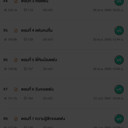
#4
ตอนที่ 3 เห่อแฟน
ขณะที่คนอื่นสวดมนต์ข้ามปี ปาร์ตี้ข้ามปี เมาข้ามปี เที่ยวข้ามปี
162.1k
113
26 หน้า
05 พ.ย. 2560 16:52 น.
แต่เขา...เอากันข้ามปี
#5
ตอนที่ 4 แฟนคนหื่น
169.8k
139
26 หน้า
20 พ.ย. 2560 13:44 น.
♦♦♦♦♦♦♦♦♦♦♦♦♦♦♦♦♦♦♦♦♦♦
#6
ตอนที่ 5 พี่หินน้องแฟน
139.3k
107
25 หน้า
30 พ.ย. 2560 13:45 น.
ศิลา(หิ
น)
x ธารัญ(แฟน)
...
#7
ตอนที่ 6 วันของแฟน
“ชอบกูรึไง”
121.7k
164
23 หน้า
01 ม.ค. 2561 12:03 น.
“ไม่รู้ว่าชอบไหม แต่ถูกใจ”
#8
ตอนที่ 7 ความรู้สึกของแฟน
“ถูกใจขนาดต้องขอเป็นแฟนเลย?”
113.6k
129
23 หน้า
05 ม.ค. 2561 13:30 น.