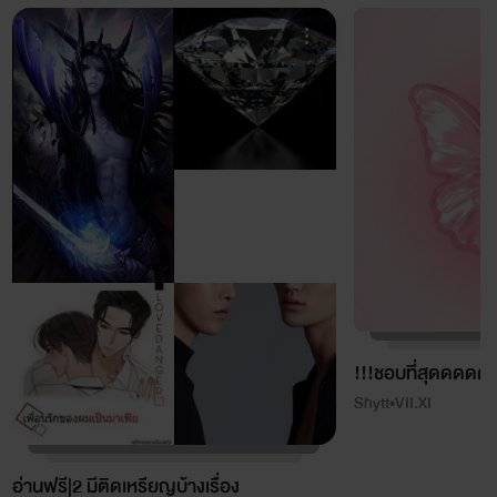
!!!ชอบที่สุดดดดด
Shytt•VII.XI
อ่านฟรี|2 มีติดเหรียญบ้างเรื่อง