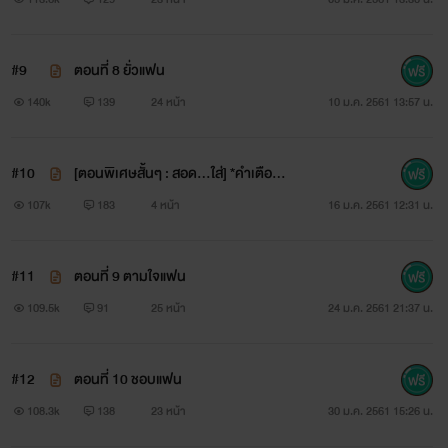
“อืม...อยากได้อีก จะให้เป็นแค่เซ็กส์เฟรนด์กันมึงคงไม่ชอบใจ กู
#9
ตอนที่ 8 ยั่วแฟน
เองก็ด้วย...อยากได้มากกว่านั้น”
140k
139
24 หน้า
10 ม.ค. 2561 13:57 น.
#10
[ตอนพิเศษสั้นๆ : สอด...ใส่] *คำเตือน เ
...
มื่อน้องแฟนเป็นผู้หญิง
107k
183
4 หน้า
16 ม.ค. 2561 12:31 น.
#11
ตอนที่ 9 ตามใจแฟน
109.5k
91
25 หน้า
24 ม.ค. 2561 21:37 น.
#12
ตอนที่ 10 ชอบแฟน
108.3k
138
23 หน้า
30 ม.ค. 2561 15:26 น.