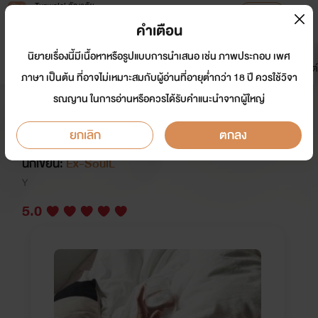
Tunwalai ธัญวลัย
เปิดแอป
เพื่อประสบการณ์ที่ดีกว่าบนมือถือ
คำเตือน
เข้าสู่ระบบ
นิยายเรื่องนี้มีเนื้อหาหรือรูปแบบการนำเสนอ เช่น ภาพประกอบ เพศ
มาใหม่
หน้าแรก
นิยาย
อีบุ๊ก
การ์ตูน
ดรีมแชท
ธัญลิสต์
ภาษา เป็นต้น ที่อาจไม่เหมาะสมกับผู้อ่านที่อายุต่ำกว่า 18 ปี ควรใช้วิจา
รณญาน ในการอ่านหรือควรได้รับคำแนะนำจากผู้ใหญ่
Happy New Boyfriend!(จบ
แล้ว:เปิดจองถึง31/10/61)
ยกเลิก
ตกลง
นักเขียน:
Ex-SoulL
Y
5.0