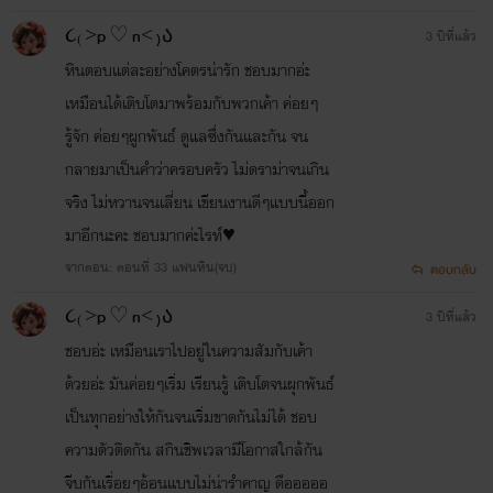
૮₍ ˃p ♡ n˂ ₎ა
3 ปีที่แล้ว
หินตอบแต่ละอย่างโคตรน่ารัก ชอบมากอ่ะ
เหมือนได้เติบโตมาพร้อมกับพวกเค้า ค่อยๆ
รู้จัก ค่อยๆผูกพันธ์​ ดูแลซึ่งกันและกัน จน
กลายมาเป็นคำว่าครอบครัว ไม่ดราม่าจนเกิน
จริง ไม่หวานจนเลี่ยน เขียนงานดีๆแบบนี้ออก
มาอีกนะคะ ชอบมากค่ะไรท์♥️
จากตอน: ตอนที่ 33 แฟนหิน(จบ)
ตอบกลับ
૮₍ ˃p ♡ n˂ ₎ა
3 ปีที่แล้ว
ชอบอ่ะ เหมือนเราไปอยู่ในความสัมกับเค้า
ด้วยอ่ะ มันค่อยๆเริ่ม เรียนรู้ เติบโตจนผุกพันธ์​
เป็นทุกอย่างให้กันจนเริ่มขาดกันไม่ได้ ชอบ
ความตัวติดกัน สกินชิพเวลามีโอกาสใกล้กัน
จีบกันเรื่อยๆอ้อนแบบไม่น่ารำคาญ​ ดือออออ