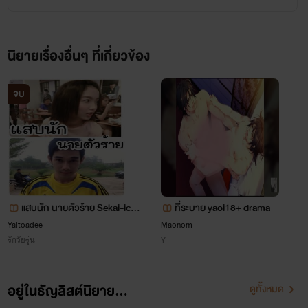
นิยายเรื่องอื่นๆ ที่เกี่ยวข้อง
จบ
แสบนัก นายตัวร้าย Sekai-ichi
ที่ระบาย yaoi18+ drama
Hatsukoi {จบแล้ว}
Yaitoadee
Maonom
รักวัยรุ่น
Y
อยู่ในธัญลิสต์นิยาย...
ดูทั้งหมด