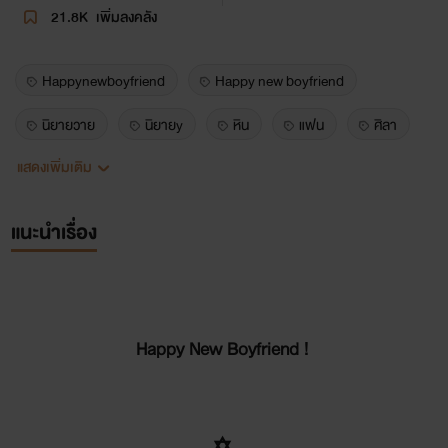
21.8K
เพิ่มลงคลัง
Happynewboyfriend
Happy new boyfriend
นิยายวาย
นิยายy
หิน
แฟน
ศิลา
แสดงเพิ่มเติม
ธารัญ
หื่น
ฟิน
18+
แนะนำเรื่อง
Happy New Boyfriend !