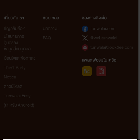
เกี่ยวกับเรา
ช่วยเหลือ
ช่องทางติดต่อ
ธัญวลัยคือ?
บทความ
tunwalai.com
นโยบายการ
FAQ
@webtunwalai
คุ้มครอง
tunwalai@ookbee.com
ข้อมูลส่วนบุคคล
เงื่อนไขและข้อตกลง
แพลตฟอร์มในเครือ
Third-Party
Notice
ดาวน์โหลด
Tunwalai Easy
(สำหรับ Android)