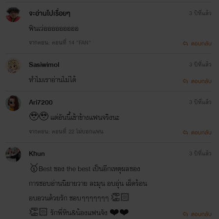
จะอ่านไปเรื่อยๆ
3 ปีที่แล้ว
ฟินเว่อออออออออ
จากตอน: ตอนที่ 14 "FAN"
ตอบกลับ
Sasiwimol
3 ปีที่แล้ว
ทำไมเราอ่านไม่ได้
ตอบกลับ
Ari7200
3 ปีที่แล้ว
🥹🥹 แต่อันนี้เข้าข้างแฟนจริงนะ
จากตอน: ตอนที่ 22 ไม่บอกแฟน
ตอบกลับ
Khun
3 ปีที่แล้ว
🥇Best ของ the best เป็นอีกเหตุผลของ
การชอบอ่านนิยายวาย ละมุน อบอุ่น เผ็ดร้อน
อบอวนด้วยรัก ชอบๆๆๆๆๆๆๆ 👏🏻
👏🏻 รักพี่หิน&น้องแฟนจัง ❤️❤️
ตอบกลับ