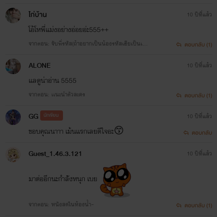
จะเจอพระเอกของเราเเล้วว)
ไก่บ้าน
10 ปีที่แล้ว
โอ้โหพี่แม่งอย่างอ่อยอ่ะ555++
จากตอน: จับพี่รหัส(ถ้าอยากเป็นน้องรหัสเฮียเป็นเมีย
ตอบกลับ (1)
เฮียก่อนสิ)><
ALONE
10 ปีที่แล้ว
เเลดูน่าอ่าน 5555
จากตอน: เเนะนำตัวละคร
ตอบกลับ (1)
GG
นักเขียน
10 ปีที่แล้ว
ขอบคุณนาาา เม้นเเรกเลยดีใจอะ😙
ตอบกลับ
Guest_1.46.3.121
10 ปีที่แล้ว
มาต่ออีกนะกำลัังหนุก เบย
จากตอน: หนังสดในห้องน้ำ~
ตอบกลับ (1)