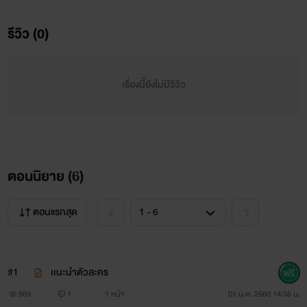
ตอนนี้ผมม.
รีวิว (0)
สายเเล้วนี้สิคร้าบบบ
เรื่องนี้ยังไม่มีรีวิว
เพราะพวกคุณนั้นละชวนผมคุย เอาละ!! ผมต้องรีบไปเเต่งตัว
ก่อนนะเดวไปไม่ทันยิ่งวันนี้ต้องมีการรับน้องอยู่ด้วย. อ่อลืมบอก
ไปผมอยู่คณะวิศวะละดูไม่เข้ากับหน้าผมเลยใช่ไหมละนิละผมจะ
พิสูจน์ให้พวกคุณดูว่าผมนิเเละเเมนทั่งเเท่งเอ้ะหรืออยากได้เเท่
ตอนนิยาย (
6
)
งกันเเน่วะเอ้ยไม่ใช่ละๆ เเล้วเจอกันนะค่าบบ
ตอนแรกสุด
#1
เเนะนำตัวละคร
869
1
1 หน้า
01 ม.ค. 2560 14:35 น.