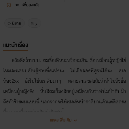
32
เพิ่มลงคลัง
นิยาย
y
แนะนำเรื่อง
สวัสดีคร้าบบบ. ผมชื่อเอินนะหรืออะเลิน ชื่อเหมือนผู้หญิงใช่
ไหมละเเต่ผมเป็นผู้ชายทั้งเเท่งนะ ไม่เชื่อลองพิสูจน์ได้นะ เบอ
ห้อง2xx อ้ะไม่ใช่ละกลับมาๆ หลายคนคงสงสัยว่าทำไมถึงชื่อ
เหมือนผู้หญิงจัง นั้นสิผมก็สงสัยอยู่เหมือนกันว่าทำไมป๊ากับม๊า
ถึงทำร้ายผมเเบบนี้ นอกจากจะให้เซลล์หน้าตาดีมาเเล้วเเต่ติดตรง
ที่ว่าเเทนที่จะหล่อกลับน่ารักซะนี้
แสดงเพิ่มเติม
เอาละๆเข้าเรื่องกันดีกว่าคือผมจะเข้าปี1ละเเต่ปัญหามันยุที่ว่า