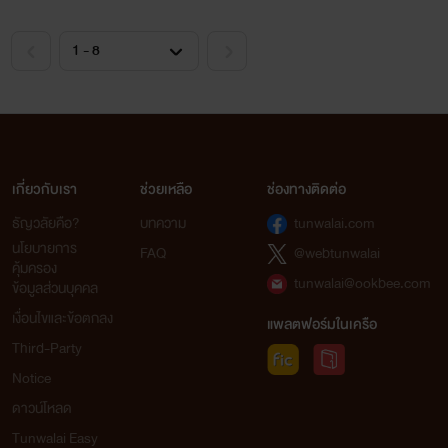
เกี่ยวกับเรา
ช่วยเหลือ
ช่องทางติดต่อ
ธัญวลัยคือ?
บทความ
tunwalai.com
นโยบายการ
FAQ
@webtunwalai
คุ้มครอง
tunwalai@ookbee.com
ข้อมูลส่วนบุคคล
เงื่อนไขและข้อตกลง
แพลตฟอร์มในเครือ
Third-Party
Notice
ดาวน์โหลด
Tunwalai Easy