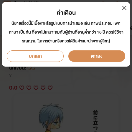
Tunwalai ธัญวลัย
เปิดแอป
เพื่อประสบการณ์ที่ดีกว่าบนมือถือ
คำเตือน
เข้าสู่ระบบ
นิยายเรื่องนี้มีเนื้อหาหรือรูปแบบการนำเสนอ เช่น ภาพประกอบ เพศ
มาใหม่
หน้าแรก
นิยาย
อีบุ๊ก
การ์ตูน
ดรีมแชท
ธัญลิสต์
ภาษา เป็นต้น ที่อาจไม่เหมาะสมกับผู้อ่านที่อายุต่ำกว่า 18 ปี ควรใช้วิจา
รณญาน ในการอ่านหรือควรได้รับคำแนะนำจากผู้ใหญ่
เรื่องฮาๆของคนบ้ากับหนุ่มวิสวะขา
โหด
ยกเลิก
ตกลง
นักเขียน:
GG
Y
0.0