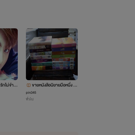
รักไม่จำกั
ขายหนังสือนิยายมือหนึ่ง มือ
รักไม่เล่นของนายจอมซน
สอง สภาพเช่า จ้า
pin345
Lowell"ll
ทั่วไป
Y