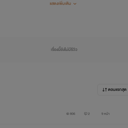
แสดงเพิ่มเติม
การของผู้เขียน ทั้งชื่อตัวละคร ชื่อสถานที่ต่างๆ และสถานการณ์ที่ปรา
เรื่องนี้ยังไม่มีรีวิว
้นำให้เกิดค่านิยามทางเพศแบบผิดศีลธรรมอันดีของสังคม และเกิดทัศน
บุคลใดบุคคลหนึ่ง
ตอนแรกสุด
806
2
9 หน้า