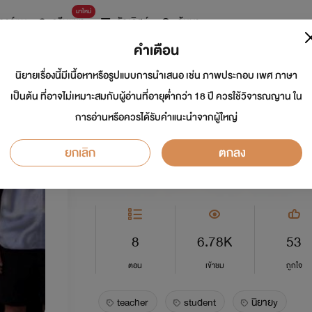
มาใหม่
การ์ตูน
ดรีมแชท
ธัญลิสต์
ค้นหา
คำเตือน
นิยายเรื่องนี้มีเนื้อหาหรือรูปแบบการนำเสนอ เช่น ภาพประกอบ เพศ ภาษา
TEACHER & STUD
เป็นต้น ที่อาจไม่เหมาะสมกับผู้อ่านที่อายุต่ำกว่า 18 ปี ควรใช้วิจารณญาน ใน
การอ่านหรือควรได้รับคำแนะนำจากผู้ใหญ่
นักเขียน:
NIGHT OWL
ยกเลิก
ตกลง
Y
0.0
8
6.78K
53
ตอน
เข้าชม
ถูกใจ
teacher
student
นิยายy