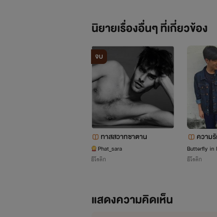
นิยายเรื่องอื่นๆ ที่เกี่ยวข้อง
จบ
ทาสสวาทซาตาน
ความรั
Phat_sara
Butterfly in 
อีโรติก
อีโรติก
NIGHT OWL :: Novelist
แสดงความคิดเห็น