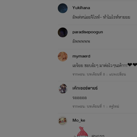
Yukihana
อัพต่หน่อยจิไรท์~ ทำไมไรท์หายยย
paradisepoogun
อัพพพพพ
mymaerd
เอร้ยย ชอบอ้ะๆ มาต่อไวๆนะค้าาา
จากตอน: บทเรียนที่ 8 :: แปรเปลี่ยน
เค้กเชอร์พายร์
รอออออ
จากตอน: บทเรียนที่ 1 :: ครูใหม่
Mo_ke
สนุกๆๆ