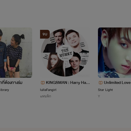
ยังไงก็ฝากติดตามนิยายของเราด้วยนะ
มีอะไรเข้ามาติชมคอมเมนต์ได้
จบ
[NIGHT OWL]
::31/12/2016::
กที่ต้องกางร่ม
KINGSMAN : Harry Hart/
Unlimited Love 
Gary "Eggsy" Unwin : We
ด ( y )
library
lullaFangirl
Star Light
แฟนฟิก
Y
aving our destiny #Hartwi
nมัมมี่