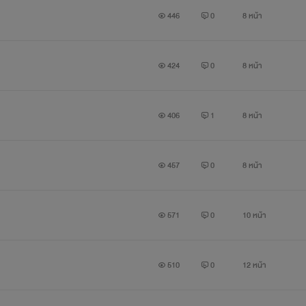
446
0
8 หน้า
424
0
8 หน้า
หาก’ความรัก’เกิดขึ้นบนความ’ไม่ถูกต้อง’
406
1
8 หน้า
ทั้งยังผิดศีลธรรม ผิดบรรทัดฐานของสังคม
457
0
8 หน้า
สิ่งนั้นสมควรจะได้รับการยกย่องว่ามันคือ ความรัก หรือไม่
571
0
10 หน้า
510
0
12 หน้า
“ความรัก ต้องคู่กับศีลธรรม และความถูกต้อง”