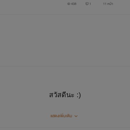
438
1
11 หน้า
ทำไมคนเราถึงมักหาข้ออ้าง และเงื่อนไขให้กับตัวเอง
เพื่อลดทอนความรู้สึกผิดบาปในใจลง
หรือเราต้องยอมรับว่าความจริงแล้ว
สวัสดีนะ :)
เรา'NIGHT OWL'เอง
‘การเห็นแก่ตัว’กับ‘ความสุข’มันคือเรื่องเดียวกัน
แสดงเพิ่มเติม
เป็นนักเขียนโง่ๆคนหนึ่ง