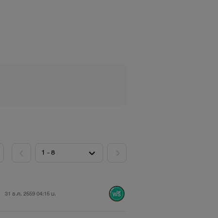
กฎในเรื่อง มิได้มีเจตนาสร้างความเสื่อม
ะคติด้านลบต่อเพศใดเพศหนึ่ง หรือกลุ่ม
31 ธ.ค. 2559 04:15 น.