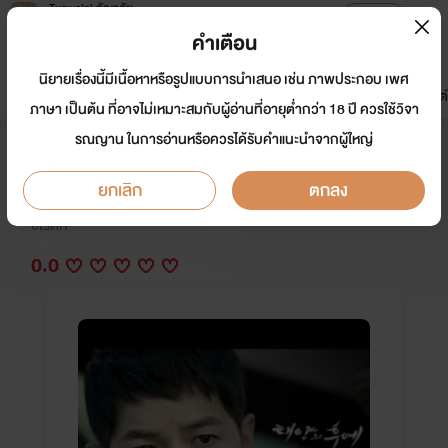
Tunwalai ธัญวลัย
เปิดแอป
เพื่อประสบการณ์ที่ดีกว่าบนมือถือ
คำเตือน
เข้าสู่ระบบ
นิยายเรื่องนี้มีเนื้อหาหรือรูปแบบการนำเสนอ เช่น ภาพประกอบ เพศ
มาใหม่
หน้าแรก
นิยาย
อีบุ๊ก
การ์ตูน
ดรีมแชท
ธัญลิสต์
ภาษา เป็นต้น ที่อาจไม่เหมาะสมกับผู้อ่านที่อายุต่ำกว่า 18 ปี ควรใช้วิจา
รณญาน ในการอ่านหรือควรได้รับคำแนะนำจากผู้ใหญ่
ลิขิตฟ้า เล่ห์สวาท
ยกเลิก
ตกลง
นักเขียน:
ปาร์ค ฮยอนอา
อีโรติก
0.0