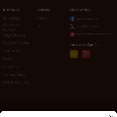
เกี่ยวกับเรา
ช่วยเหลือ
ช่องทางติดต่อ
ธัญวลัยคือ?
บทความ
tunwalai.com
นโยบายการ
FAQ
@webtunwalai
คุ้มครอง
tunwalai@ookbee.com
ข้อมูลส่วนบุคคล
เงื่อนไขและข้อตกลง
แพลตฟอร์มในเครือ
Third-Party
Notice
ดาวน์โหลด
Tunwalai Easy
(สำหรับ Android)
ข้อความที่ท่านได้อ่านจากเว็บไซต์นี้เกิดจากการเขียนโดยสาธารณชนและเผยแพร่โดยอัตโนมัติ ผู้ดูแล