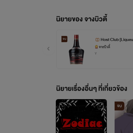
นิยายของ จางบิวตี้
Host Club [Liqueur
จบ
e) END
จางบิวตี้
Y
นิยายเรื่องอื่นๆ ที่เกี่ยวข้อง
จบ