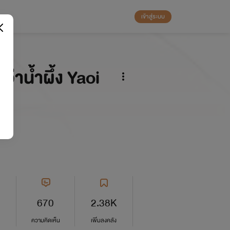
เข้าสู่ระบบ
่าน้ำผึ้ง Yaoi
ND
670
2.38K
ความคิดเห็น
เพิ่มลงคลัง