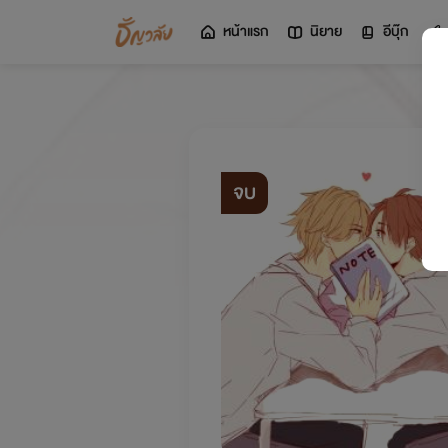
หน้าแรก
นิยาย
อีบุ๊ก
จบ