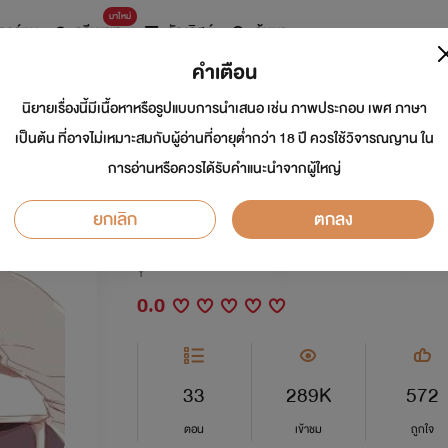
มาใหม่
การ์ตูน
ดรีมแชท
ธัญลิสต์
ค้นหา
คำเตือน
นิยายเรื่องนี้มีเนื้อหาหรือรูปแบบการนำเสนอ เช่น ภาพประกอบ เพศ ภาษา
Honey…รักนี้หวานกว
เป็นต้น ที่อาจไม่เหมาะสมกับผู้อ่านที่อายุต่ำกว่า 18 ปี ควรใช้วิจารณญาน ใน
การอ่านหรือควรได้รับคำแนะนำจากผู้ใหญ่
(Boy’s Love) 18+ E
ยกเลิก
ตกลง
นักเขียน:
จางบิวตี้
Y
0.0
33
289K
572
ตอน
เข้าชม
ถูกใจ