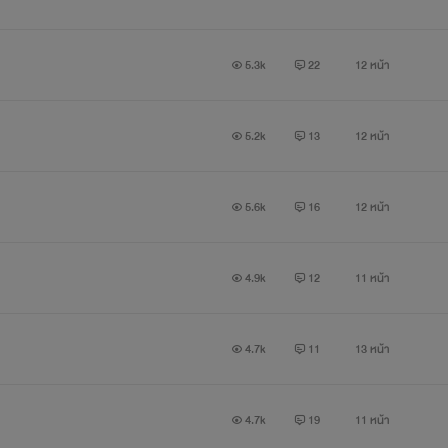
5.3k
22
12 หน้า
5.2k
13
12 หน้า
5.6k
16
12 หน้า
เซ็ตใสๆไร้NC (จริงเหรอ?) เป็นเรื่องราวความรักในรั้วมหาวิทยาลัยนะค
4.9k
12
11 หน้า
4.7k
11
13 หน้า
4.7k
19
11 หน้า