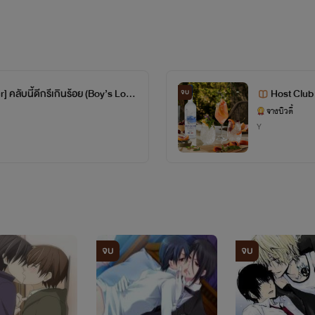
] คลับนี้ดีกรีเกินร้อย (Boy’s Lov
Host Club 
จบ
END
จางบิวตี้
Y
จบ
จบ
●~● จางบิวตี้ ●~●