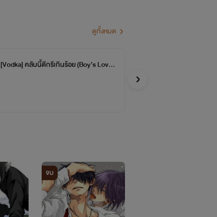
ดูทั้งหมด
[Vodka] คลับนี้ดีกรีเกินร้อย (Boy’s Love)
Tri
จบ
e)
จางบิ
Y
จบ
จบ