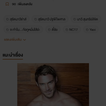
90
เพิ่มลงคลัง
สุรัตนาวีซ่าส์
สุรัตนาวี ปฐพีไพศาล
นาวี สุนทรีย์ลิขิต
จะทำไม...ก้อกูหมั่นไส้อ่ะ
ตี๋ชัย
NC17
Yaoi
แสดงเพิ่มเติม
นิยายวาย
นิยายเกย์
แนะนำเรื่อง