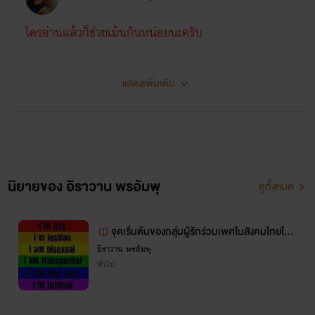
--------------------------------------------------
ใครอ่านแล้วก็ช่วยเม้นกันหน่อยนะครับ
นิยายจะได้ไม่ตกไปหน้าหลังๆ
แสดงเพิ่มเติม
ป.ล. ส่วนที่นำมาโพสถูกแก้ไขคำหยาบคายและตัดทอนเอา
บทเรทๆออกไปเสียเป็นส่วนใหญ่
เพื่อไม่ให้เกิดปัญหาขึ้นมาในภายหลัง งานUNRATED ทั้งหมด
นิยายของ อิราวาน พรอัมพุ
ดูทั้งหมด
ของ สุรัตนาวี สามารถหา
จุดเริ่มต้นของกลุ่มผู้รักร่วมเพศในสังคมไทยในป
อ่านได้ที่ Fanpage : West of eden หรือ ร้านหนังสือนิยายสุ
ระวัติศาสตร์ชาติไทย [ ปกิณกะ / ไม่ติดเหรียญ+
อิราวาน พรอัมพุ
รัตนาวี(ไม่ได้ขายนะครับ
ทั่วไป
กุญแจ ]