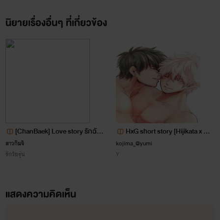
ให้อ่านฟรีเหมือนเดิม)
นิยายเรื่องอื่นๆ ที่เกี่ยวข้อง
[ChanBaek] Love story รักฉันไ
HxG short story [Hijikata x Gin
หม..บอกฉันที
toki]
สาวกิมจิ
kojima_@yumi
รักวัยรุ่น
Y
แสดงความคิดเห็น