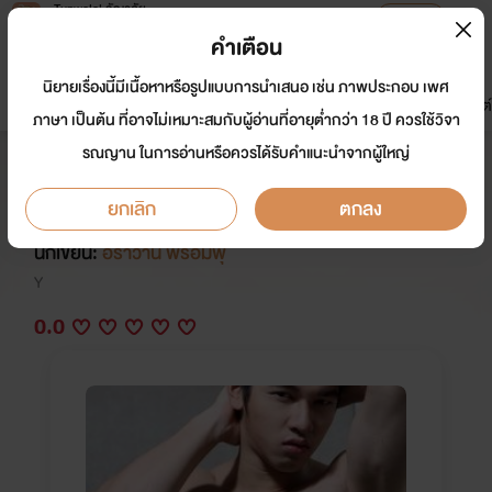
Tunwalai ธัญวลัย
เปิดแอป
เพื่อประสบการณ์ที่ดีกว่าบนมือถือ
คำเตือน
เข้าสู่ระบบ
นิยายเรื่องนี้มีเนื้อหาหรือรูปแบบการนำเสนอ เช่น ภาพประกอบ เพศ
มาใหม่
หน้าแรก
นิยาย
อีบุ๊ก
การ์ตูน
ดรีมแชท
ธัญลิสต์
ภาษา เป็นต้น ที่อาจไม่เหมาะสมกับผู้อ่านที่อายุต่ำกว่า 18 ปี ควรใช้วิจา
รณญาน ในการอ่านหรือควรได้รับคำแนะนำจากผู้ใหญ่
จะทำไม...ก้อกูหมั่นไส้อ่ะ ( อีโรติก
NC17 / จบแล้ว / ไม่ติดเหรียญ+กุญแจ )
ยกเลิก
ตกลง
นักเขียน:
อิราวาน พรอัมพุ
Y
0.0