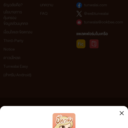
ธัญวลัยคือ?
บทความ
tunwalai.com
นโยบายการ
FAQ
@webtunwalai
คุ้มครอง
tunwalai@ookbee.com
ข้อมูลส่วนบุคคล
เงื่อนไขและข้อตกลง
แพลตฟอร์มในเครือ
Third-Party
Notice
ดาวน์โหลด
Tunwalai Easy
(สำหรับ Android)
ข้อความที่ท่านได้อ่านจากเว็บไซต์นี้เกิดจากการเขียนโดยสาธารณชนและเผยแพร่โดยอัตโนมัติ ผู้ดูแล
เว็บไซต์แห่งนี้ไม่ได้เห็นด้วยและไม่ขอรับผิดชอบต่อข้อความใดๆ ทั้งสิ้น ดังนั้นผู้อ่านทุกท่านโปรดใช้
วิจารณญาณในการกลั่นกรองด้วยตนเอง และหากท่านพบข้อความใดๆ ที่ขัดต่อกฎหมายและศีลธรรม
กรุณาแจ้งมาที่ tunwalai@ookbee.com เพื่อทีมงานจะได้ดำเนินการในทันที ทั้งนี้ ทางเว็บไซต์ขอสงวน