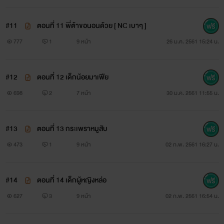
โดยแยกเรื่อง วันวาเลนไทน์ แผนการเปิดซิงสุดโรแมนติกของ
#11
ตอนที่ 11 พี่ต้าขอนอนด้วย [ NC เบาๆ ]
อาเจ้ ออกไปเป็นอีกเรื่องนึง
777
1
9 หน้า
26 ม.ค. 2561 15:24 น.
และเปลี่ยนชื่อเรื่องเป็น 'เด็กน้อยสายเปย์อินเลิฟ' ค่ะ เราตั้ง
#12
ตอนที่ 12 เด็กน้อยมาเฟีย
เป็นเรื่องใหม่ แบ่งตอนใหม่
698
2
7 หน้า
30 ม.ค. 2561 11:55 น.
และตัดเป็นจบภาคไป แต่เนื้อหาเท่าเดิมที่เคยลงไว้ค่ะ แฮ่ ...
( ถ้าใครชอบน้องดาริณกับพี่ฟีฟ่า ฝากกดไลค์ให้หน่อยนะคะ )
#13
ตอนที่ 13 กระเพราหมูสับ
473
1
9 หน้า
02 ก.พ. 2561 16:27 น.
ขอแปะลิ้งค์ค่ะ ^^ น้องดาริณ พี่ฟีฟ่า 'เด็กน้อยสายเปย์อิน
เลิฟ'
#14
ตอนที่ 14 เด็กผู้หญิงหล่อ
627
3
9 หน้า
02 ก.พ. 2561 16:54 น.
ส่วนชื่อเรื่อง สาวๆ ทำให้ผมมีแฟนเป็นผู้ชาย ก็แก้ไขชื่อเรื่อง