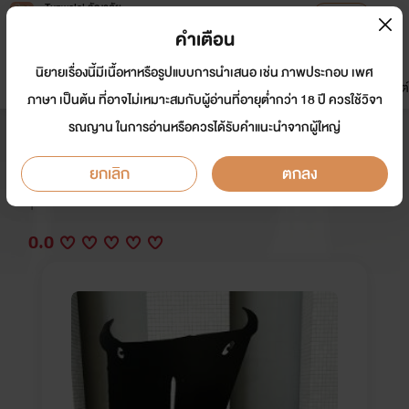
Tunwalai ธัญวลัย
เปิดแอป
เพื่อประสบการณ์ที่ดีกว่าบนมือถือ
คำเตือน
เข้าสู่ระบบ
นิยายเรื่องนี้มีเนื้อหาหรือรูปแบบการนำเสนอ เช่น ภาพประกอบ เพศ
มาใหม่
หน้าแรก
นิยาย
อีบุ๊ก
การ์ตูน
ดรีมแชท
ธัญลิสต์
ภาษา เป็นต้น ที่อาจไม่เหมาะสมกับผู้อ่านที่อายุต่ำกว่า 18 ปี ควรใช้วิจา
รณญาน ในการอ่านหรือควรได้รับคำแนะนำจากผู้ใหญ่
น้องสาวทำให้ผมมีแฟนเป็นผู้ชาย [ Y ]
ยกเลิก
ตกลง
นักเขียน:
Take Note
Y
0.0