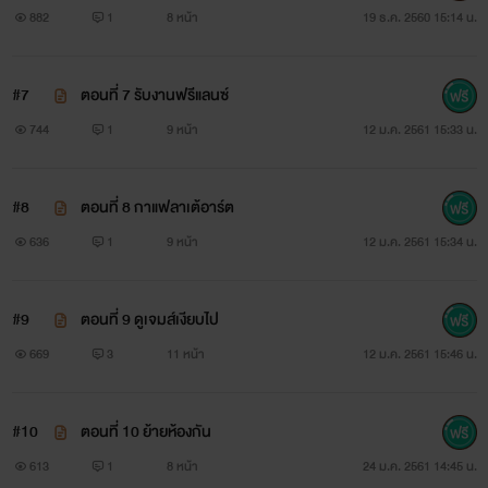
อาจไม่ตรงกับความเป็นจริง
882
1
8 หน้า
19 ธ.ค. 2560 15:14 น.
คนเขียนคิดขึ้นมาเองนะคะ ^^
#7
ตอนที่ 7 รับงานฟรีแลนซ์
744
1
9 หน้า
12 ม.ค. 2561 15:33 น.
สวัสดี 'แบบอย่างที่ดี' ค่ะ ♪ ♫
#8
ตอนที่ 8 กาแฟลาเต้อาร์ต
ข้อความนี้เป็นความหมายชื่อจริงเราเอง ♥
636
1
9 หน้า
12 ม.ค. 2561 15:34 น.
นิยายของเราเป็นแนววายเบาๆ อ่านคลายเครียดได้
#9
ตอนที่ 9 ดูเจมส์เงียบไป
( หรือเปล่าหว่า 55+ )
669
3
11 หน้า
12 ม.ค. 2561 15:46 น.
ยังไงก็ฝากอ่านฝากเม้นบ้างเน้อ ขอบคุณค่ะ ^^
#10
ตอนที่ 10 ย้ายห้องกัน
613
1
8 หน้า
24 ม.ค. 2561 14:45 น.
สวัสดีค่ะ เราแก้ไขการลงนิยายใหม่นะคะ พอดีลงไว้มั่วมาก