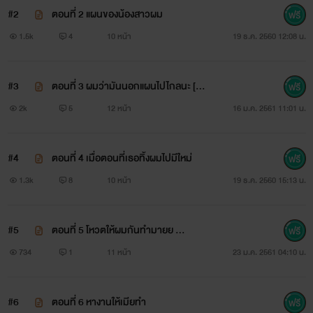
แล้วน้องสาวผม ...
#2
ตอนที่ 2 แผนของน้องสาวผม
1.5k
4
10 หน้า
19 ธ.ค. 2560 12:08 น.
ก็ทำให้ผมมีแฟนเป็นผู้ชาย
♥
#3
ตอนที่ 3 ผมว่ามันนอกแผนไปไกลนะ [ N
นิยายเรื่องนี้เป็นเรื่องที่แต่งขึ้น
C ]
2k
5
12 หน้า
16 ม.ค. 2561 11:01 น.
ไม่ได้มีความเกี่ยวข้องกับบุคคลใดๆ ทั้งสิ้น
สถานที่บางแห่งไม่ได้อยู่จริงนะคะ คิดเอง เออเอง 55+
#4
ตอนที่ 4 เมื่อตอนที่เธอทิ้งผมไปมีใหม่
1.3k
8
10 หน้า
19 ธ.ค. 2560 15:13 น.
☼ ☼ ☼ ☼ ☼
#5
ตอนที่ 5 โหวตให้ผมกันทำมายย ...
734
1
11 หน้า
23 ม.ค. 2561 04:10 น.
ระบบการทำงานและการแพทย์ในนี้
#6
ตอนที่ 6 หางานให้เมียทำ