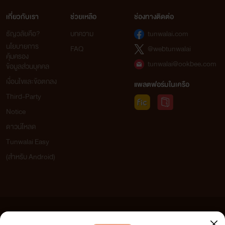
เกี่ยวกับเรา
ช่วยเหลือ
ช่องทางติดต่อ
ธัญวลัยคือ?
บทความ
tunwalai.com
นโยบายการ
FAQ
@webtunwalai
คุ้มครอง
tunwalai@ookbee.com
ข้อมูลส่วนบุคคล
เงื่อนไขและข้อตกลง
แพลตฟอร์มในเครือ
Third-Party
Notice
ดาวน์โหลด
Tunwalai Easy
(สำหรับ Android)
ข้อความที่ท่านได้อ่านจากเว็บไซต์นี้เกิดจากการเขียนโดยสาธารณชนและเผยแพร่โดยอัตโนมัติ ผู้ดูแล