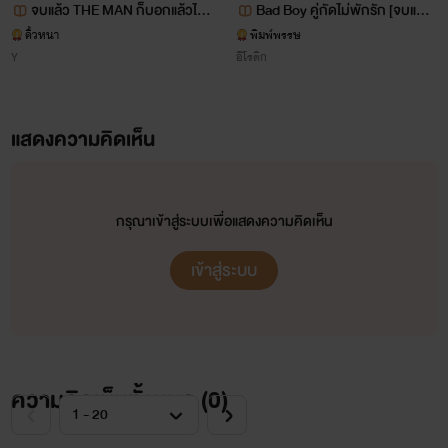
จบแล้ว THE MAN ก็บอกแล้วไง
Bad Boy คู่กัดไม่พักรัก [จบแล้ว
ว่ากูเป็นผู้ชาย NC
ค่ะ]
คิ้วหนา
พิมพ์พรรษ
Y
อีโรติก
แสดงความคิดเห็น
กรุณาเข้าสู่ระบบเพื่อแสดงความคิดเห็น
เข้าสู่ระบบ
ความคิดเห็นทั้งหมด (
0
)