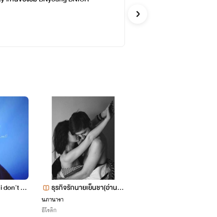
Parkb
Y
i don't car
ธุรกิจรักนายเย็นชา(อ่านพรี
ปิดปรับปรุง อย่างถาวร
ไม่ติดเหรียญ)
นภานารา
Van van
อีโรติก
Y