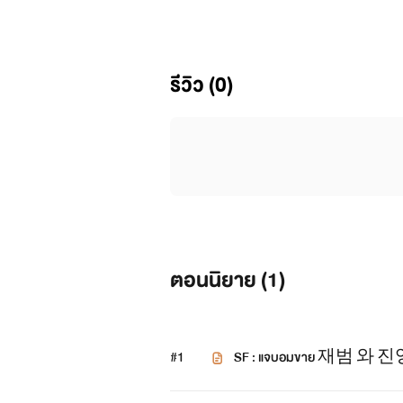
รีวิว (0)
ตอนนิยาย (
1
)
#1
SF : แจบอมขาย 재범 와 