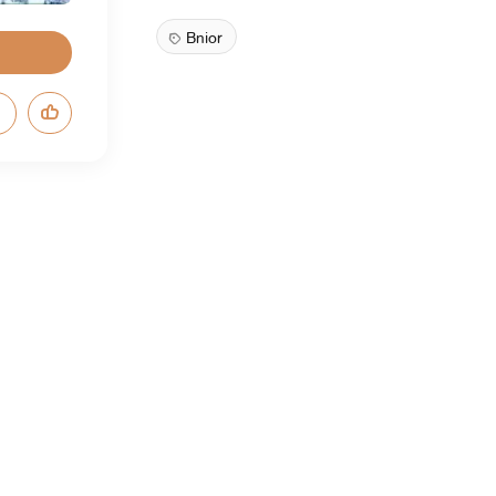
Bnior