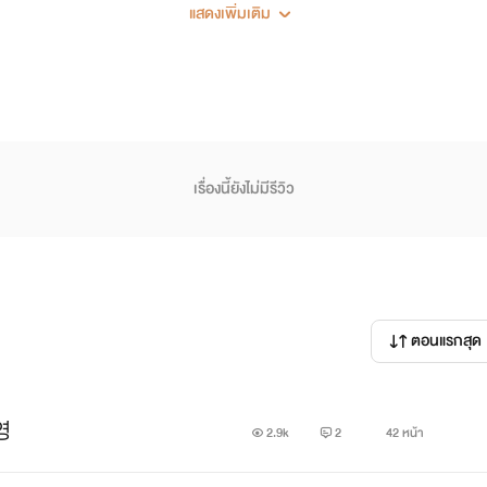
แสดงเพิ่มเติม
WELCOME TO WORLD OF JAEBOEM & JINYOUNG
เรื่องนี้ยังไม่มีรีวิว
ตอนแรกสุด
진영
2.9k
2
42 หน้า