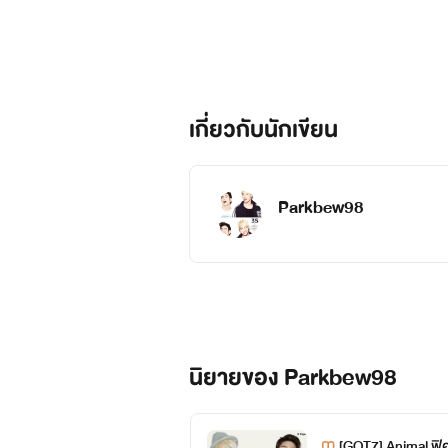
เกี่ยวกับนักเขียน
Parkbew98
นิยายของ Parkbew98
[GOT7] Animal ฟิค