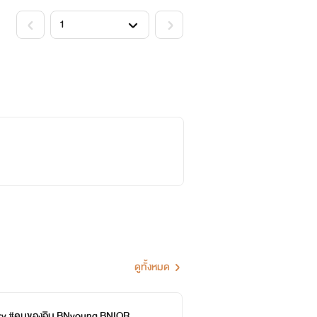
ดูทั้งหมด
y #คนของอิม BNyoung BNIOR
Se