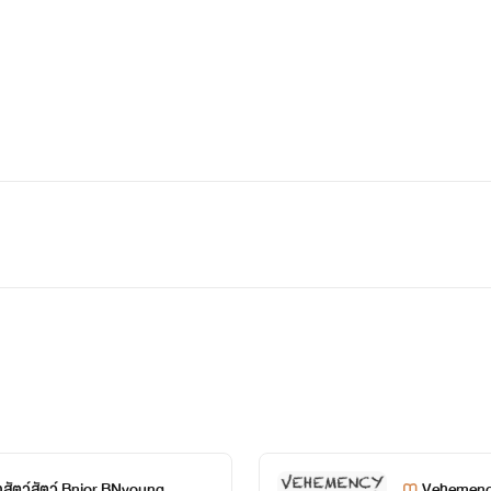
สัตว์สัตว์ Bnior BNyoung
Vehemenc