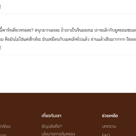
영
ี้พาร์ทเดียวหรอคะ? สนุกมากเลยอะ ถ้าเราเป็นจินยองนะ เราจะเลิกกับยูคยอมซะเลย
อม คือมันไม่ใช่แค่เซ็กส์อะ มันเหมือนกับเมคเลิฟไปแล้ว อ่านแล้วเขินมากกกก งือออ
영
เกี่ยวกับเรา
ช่วยเหลือ
กเขียน
ธัญวลัยคือ?
บทความ
นโยบายการคุ้มครอง
ิยาย
FAQ