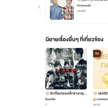
Parkbew98
แฟนฟิก
นิยายเรื่องอื่นๆ ที่เกี่ยวข้อง
จบ
รักเถื่ิอนๆของเด็กช่างกล(เด
เสน่ห์ร
อะเงิง)
อินทร์จัด
CARAMA
Y
ดราม่า