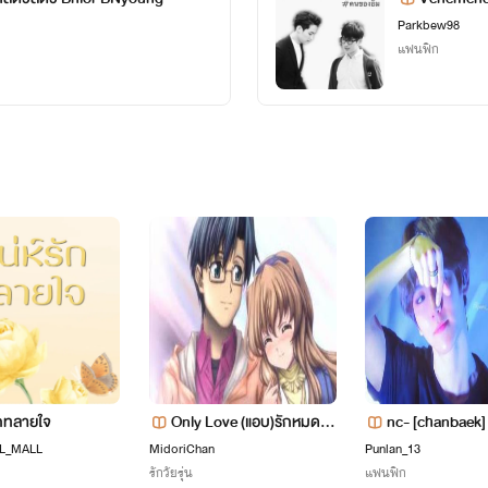
Parkbew98
แฟนฟิก
ักทลายใจ
Only Love (แอบ)รักหมดใจ
nc- [chanbaek] 
ฉันกับนาย
e
L_MALL
MidoriChan
Punlan_13
รักวัยรุ่น
แฟนฟิก