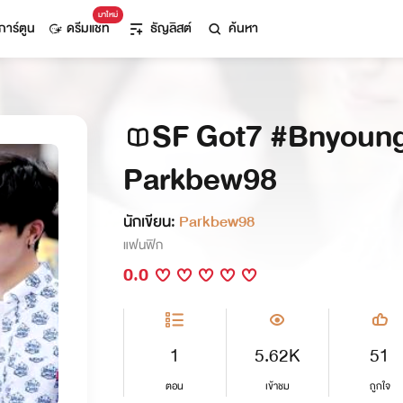
มาใหม่
การ์ตูน
ดรีมแชท
ธัญลิสต์
ค้นหา
SF Got7 #Bnyoun
Parkbew98
นักเขียน:
Parkbew98
แฟนฟิก
0.0
1
5.62K
51
ตอน
เข้าชม
ถูกใจ