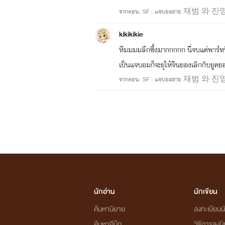
จากตอน: SF : แจบอมขาย 재범 와 진
kikikikie
หืมมมมลึกซึ้งมากกกกก นี่จบแค่พาร์ทน
เป็นแจบอมก็จะยุให้จินยองเลิกกับยูคย
จากตอน: SF : แจบอมขาย 재범 와 진
นักอ่าน
นักเขียน
ค้นหานิยาย
ลงทะเบียนนั
ค้นหาอีบุ๊ก
วิธีการลงน