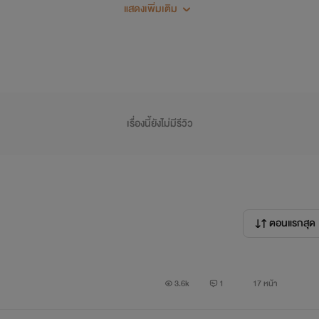
แก้แล้วแก้อีก โอยยยยยย ขนาดแจ้งยังเลือนเลยสมอง
แสดงเพิ่มเติม
ขอโปรยๆ ความบรรลัยในชีวิตของฉันหน่อย
อยู่ไง อยากหางานทำ เลยมาสมัครเป็นนักร้องกลางคืนให้ร้านเหล้า
เรื่องนี้ยังไม่มีรีวิว
แต่เจ้าของมันเหี้-ไง เพิ่งรู้ เพราะพอฉันถูกไอ้กลุ่มคนเมามันแต๊ะอั๋ง
ฉันก็มองหน้าเจ้าของกะจะขอให้มันช่วย แต่แม่มคือมันทำไงรู้มะ?
ตอนแรกสุด
มันพเยิดหน้าให้ฉันเว้ย ให้ฉันเล่นด้วยกะอิพวกเดนเมา
เฮ้ย บ้าป่ะวะ นี่มาเป็นนักร้องนะเว้ย ไม่ต้องถูกตัวกันก็ได้ป่ะวะ
3.6k
1
17 หน้า
กขาไมค์ฟาดหัวพวกแม่มก่อนจะกระโดดลงเวทีไปโดยไม่ลืมชูนิ้วกลาง