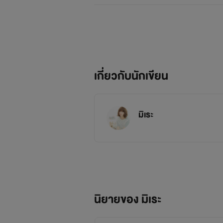
เกี่ยวกับนักเขียน
มิเระ
นิยายของ มิเระ