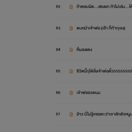
#2
ถ้าตอบผิด...สองยก ถ้าไม่เล่น...โต้
#3
ตบหน้าเจ้าพ่อ (เอ๊า ก็ท้ากุเอง)
แล
#4
หื่นลงแดง
นี่
เข
#5
ชีวิตนี้กุได้สั่งเจ้าพ่อดั้ว5555555
#6
เจ้าพ่ออวดนม
#7
อ้าว นี่ไม่รู้เหรอคะว่าเขาลักตัวหน
ก่