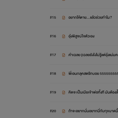
#15
อยากให้ตาย...แล้วช่วยทำไม?
#16
อุ๋งพิสูจน์ใจตัวเอง
#17
คำเฉลย (เฉลยยังไงไม่รู้แต่อุ๋งแ
#18
พี่เอนกลุคสตรีทบอย 55555555
#19
คิดจะเป็นเมียเจ้าพ่อทั้งที มันต้
ากๆๆๆๆๆ
#20
ถ้าจะอยากนั่นอยากนี่กับกุขนาดนี้