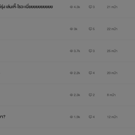
รุ่ง เล่นเหี้-ไรวะเนี่ยยยยยยยยยย
4.3k
3
21 หน้า
ก็รู้อ่ะว่าทุกคนตกใจ คงรับไม่ได้กับที่ฉันทำ
แต่จะให้ฉันทำไงได้วะ ถ้าต้องมาเจออะไรแบบนี้ฉันขอลาออกดีกว่า
3k
5
22 หน้า
ะออกมาก็ยังไม่พ้นร้านดีนะ อิพวกเดนเมามันตามฉันมาเว้ยแล้วซ้อ
3.7k
3
25 หน้า
ดีนะมีพี่เสื้อสูทแปลกหน้าเขาเข้ามาช่วยไว้ พอพวกเดนมันสลบเหมือดค
าให้ฉันไปพบเจ้านายเขาที่รถ ไอ้นี่ไม่ไว้ใจไง บอกไม่ไปอ่ะ แล้วก็เดิน
5
2.2k
4
20 หน้า
พี่แกก็เอามือขวางถามฉันอีกครั้ง พอฉันบอกไม่ไปอีกเขาก็ขอโทษ
2.3k
2
8 หน้า
ขอโทษทำไมวะ?
ูมา?
1.9k
4
12 หน้า
อนจะมาถึงบางอ้อเมื่อจู่ๆ เขาก็ต่อยฉันดังอุ้กแล้วอุ้มพาดบ่าพาขึ้นร
ชิบหายแล้วไงอุ๋ง