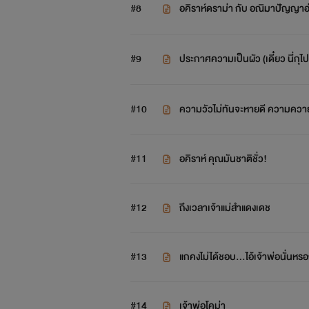
#8
อคิราห์ดราม่า กับ อณิมาปัญญาอ่อ
#9
ประกาศความเป็นผัว (เดี๋ยว นี่กุ
#10
ความวัวไม่ทันจะหายดี ความควาย
#11
อคิราห์ คุณมันชาติชั่ว!
#12
ถึงเวลาเจ้าแม่สำแดงเดช
#13
แกคงไม่ได้ชอบ...ไอ้เจ้าพ่อนั่นหรอกใ
#14
เจ้าพ่อโคม่า