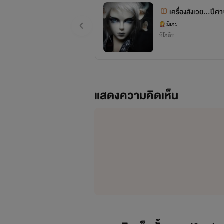
เครื่องสังเวย...ป
มิเระ
าค1】
อีโรติก
แสดงความคิดเห็น