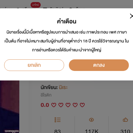
มาใหม่
การ์ตูน
ดรีมแชท
ธัญลิสต์
ค้นหา
คำเตือน
นิยายเรื่องนี้มีเนื้อหาหรือรูปแบบการนำเสนอ เช่น ภาพประกอบ เพศ ภาษา
รักบรรลัยกัลป์ [20
เป็นต้น ที่อาจไม่เหมาะสมกับผู้อ่านที่อายุต่ำกว่า 18 ปี ควรใช้วิจารณญาน ใน
การอ่านหรือควรได้รับคำแนะนำจากผู้ใหญ่
[งดติดเหรียญตั้งแต่ตอน
ยกเลิก
ตกลง
าาา อิอิ ><]
นักเขียน:
มิเระ
อีโรติก
0.0
83
117K
310