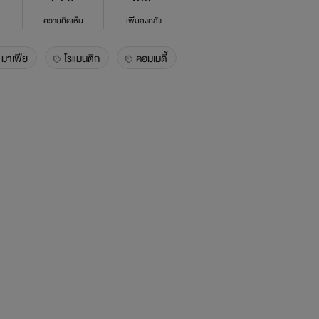
ความคิดเห็น
เพิ่มลงคลัง
มาเฟีย
โรแมนติก
คอมเมดี้