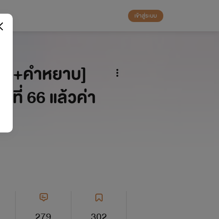
เข้าสู่ระบบ
+ / +คำหยาบ]
ที่ 66 แล้วค่า
279
302