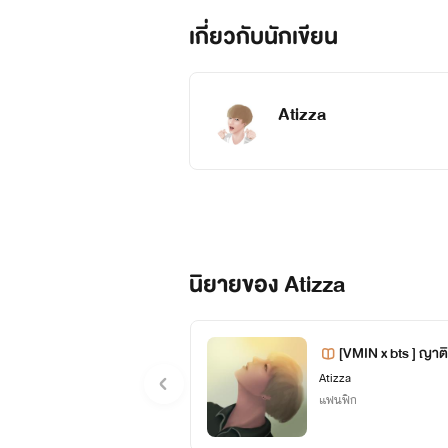
จองกุก
เกี่ยวกับนักเขียน
น้องรหัสวี
น้องเทค จีมิน
Atizza
นักศึกษาชั้นปีที่ 1 คณะนิเทศศาสตร
เด็กนักเรียนทุนของค่ายบิ๊กฮิต 
รหัสสุดกวนของขุนพี่คิมแทฮยองสุดหล่
นิยายของ Atizza
[VMIN x bts ] ญาติแ
Atizza
แฟนฟิก