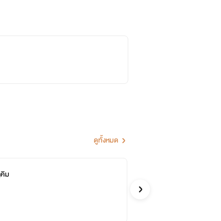
ทฮยองได้เพียงแรกเห็น จอนจองกุก น้อง
ดูทั้งหมด
ูคิม
เเ
Atizza
ตลก