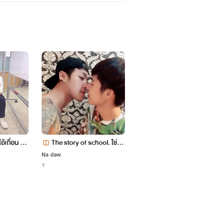
อ้เถื่อน 18
The story of school. ใช่รัก
My space: ระยะห่างของค
รึปล่าว
ามรัก [Yaoi NC18+]
Na daw
Freemanson
Y
Y