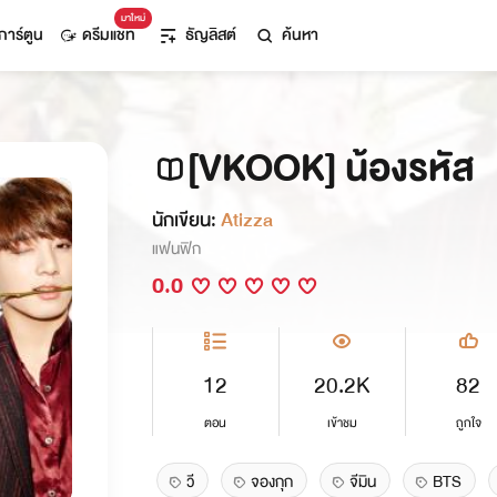
มาใหม่
การ์ตูน
ดรีมแชท
ธัญลิสต์
ค้นหา
[VKOOK] น้องรหัส
นักเขียน:
Atizza
แฟนฟิก
0.0
12
20.2K
82
ตอน
เข้าชม
ถูกใจ
วี
จองกุก
จีมิน
BTS