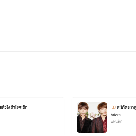
์
ผู้มากไปความน่ารักที่ล้นหลามจนสามารถมักใจหนุ่มหล่ออย่างคิมแ
อ
ล้วไง ถ้าใจจะรัก
สะใภ้ตระกล
Atizza
แฟนฟิก