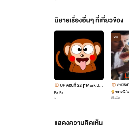
นิยายเรื่องอื่นๆ ที่เกี่ยวข้อง
จบ
สามีรีเท
UP ตอนที่ 22┏ Mask Boy
ฝรั่งจ๋ากับลิงน้อยข้างบ้าน
รดามณี-ไ
Pa_Pa
อีโรติก
Y
┓ {อลันXปาล์ม} Yaoi 🐵
แสดงความคิดเห็น