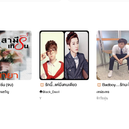
ิร์น (จบ)
รักนี้..แค่มึงคนเดียว
ฺBadboy...รักนะไ
+
หมขวัญ
♣Black_Devil
เหม่ยเหอ
Y
รักวัยรุ่น