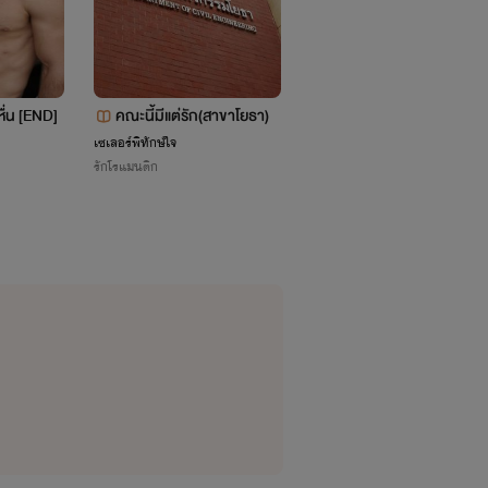
ื่น [END]
คณะนี้มีแต่รัก(สาขาโยธา)
bad love รักเเสนร้ายของ
ายสุดป่วน
เซเลอร์พิทักษ์ใจ
ความทรงจำ สีดำ
รักโรแมนติก
รักวัยรุ่น