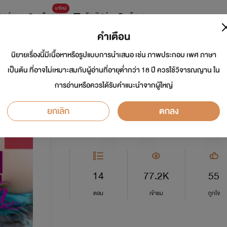
มาใหม่
การ์ตูน
ดรีมแชท
ธัญลิสต์
ค้นหา
คำเตือน
นิยายเรื่องนี้มีเนื้อหาหรือรูปแบบการนำเสนอ เช่น ภาพประกอบ เพศ ภาษา
คุณหนูขย่มรัก
เป็นต้น ที่อาจไม่เหมาะสมกับผู้อ่านที่อายุต่ำกว่า 18 ปี ควรใช้วิจารณญาน ใน
การอ่านหรือควรได้รับคำแนะนำจากผู้ใหญ่
นักเขียน:
มัสยา บุรินทร์
ยกเลิก
ตกลง
อีโรติก
0.0
14
77.2K
55
ตอน
เข้าชม
ถูกใจ