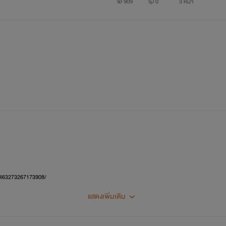
909
0
3 หน้า
์-463273267173908/
แสดงเพิ่มเติม