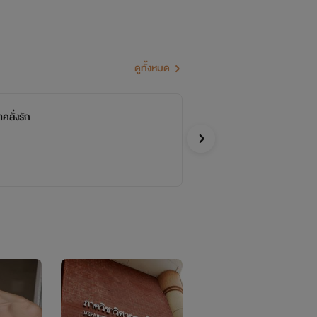
ดูทั้งหมด
าคลั่งรัก
พี
จบ
มัสย
อีโรติก