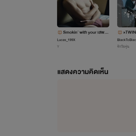
Smokin' with your เสพกูสิ
×TWIN
มึง
Lucas_199X
BlackToBla
Y
รักวัยรุ่น
แสดงความคิดเห็น