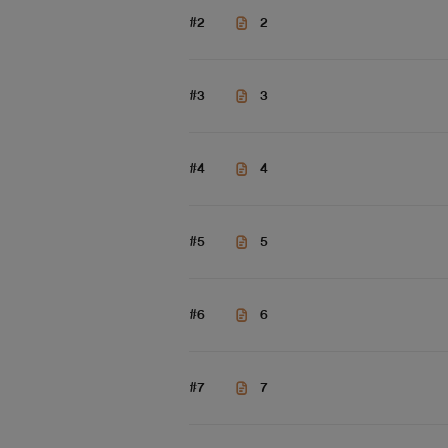
#2
2
#3
3
#4
4
#5
5
#6
6
#7
7