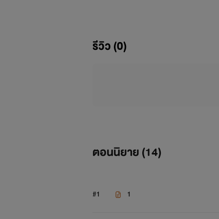
***ลงไม่จบนะจ้ะ***
รีวิว (0)
ตอนนิยาย (
14
)
#1
1