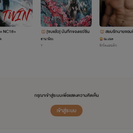
× NC18+
[จบแล้ว] บันทึกของเยว่ซิน
สยบรักนายจอมห
ck
ฮานามิยะ
ณ.เณร
Y
รักโรแมนติก
กรุณาเข้าสู่ระบบเพื่อแสดงความคิดเห็น
เข้าสู่ระบบ