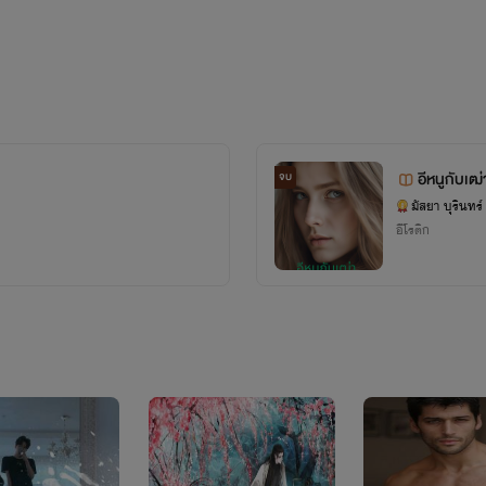
อีหนูกับเฒ่
จบ
มัสยา บุรินทร์
อีโรติก