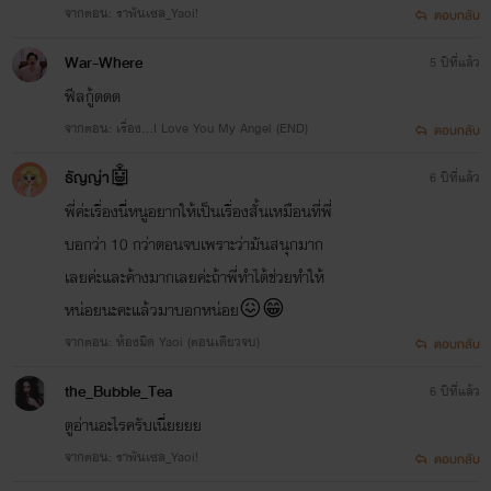
จากตอน: ‪ราพันเซล_Yaoi‬!
ตอบกลับ
War-Where
5 ปีที่แล้ว
ฟีลกู้ดดด
จากตอน: เรื่อง...I Love You My Angel (END)
ตอบกลับ
ธัญญ่า🤖
6 ปีที่แล้ว
พี่ค่ะเรื่องนี่หนูอยากให้เป็นเรื่องสั้นเหมือนที่พี่
บอกว่า 10 กว่าตอนจบเพราะว่ามันสนุกมาก
เลยค่ะและค้างมากเลยค่ะถ้าพี่ทำได้ช่วยทำให้
หน่อยนะคะแล้วมาบอกหน่อย😖😁
จากตอน: ห้องมืด Yaoi (ตอนเดียวจบ)
ตอบกลับ
the_Bubble_Tea
6 ปีที่แล้ว
ตูอ่านอะไรครับเนี่ยยยย
จากตอน: ‪ราพันเซล_Yaoi‬!
ตอบกลับ