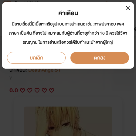
Tunwalai ธัญวลัย
เปิดแอป
เพื่อประสบการณ์ที่ดีกว่าบนมือถือ
คำเตือน
เข้าสู่ระบบ
นิยายเรื่องนี้มีเนื้อหาหรือรูปแบบการนำเสนอ เช่น ภาพประกอบ เพศ
มาใหม่
หน้าแรก
นิยาย
อีบุ๊ก
การ์ตูน
ดรีมแชท
ธัญลิสต์
ภาษา เป็นต้น ที่อาจไม่เหมาะสมกับผู้อ่านที่อายุต่ำกว่า 18 ปี ควรใช้วิจา
รณญาน ในการอ่านหรือควรได้รับคำแนะนำจากผู้ใหญ่
รวมเรื่องสั้นตอนเดียวจบ Yaoi
ByDeathAngel.
ยกเลิก
ตกลง
นักเขียน:
DeathAngelST
Y
0.0