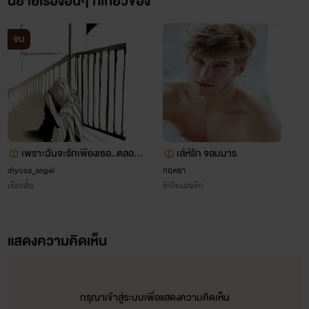
นิยายเรื่องอื่นๆ ที่เกี่ยวข้อง
จบ
เพราะฉันจะรักเพียงเธอ..ตลอดไ
เล่ห์รัก จอมมาร
ป (จบ : END)
diyosa_angel
กฤตยา
เรื่องสั้น
รักโรแมนติก
แสดงความคิดเห็น
กรุณาเข้าสู่ระบบเพื่อแสดงความคิดเห็น