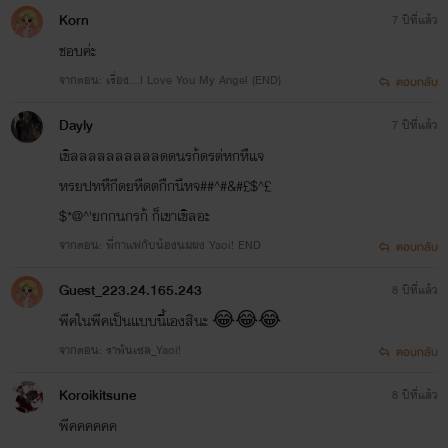
Korn
7 ปีที่แล้ว
ชอบค่ะ
จากตอน: เรื่อง...I Love You My Angel (END)
ตอบกลับ
Dayly
7 ปีที่แล้ว
เขิลลลลลลลลลลดดนรก้ดรด่หกหืแจ
หรยปทหืกีดยหืดตกืกนืหจ##^#&#£$^£
$*@^'ยกกนกรก้ ก็เขาเขิลอะ
จากตอน: พี่กาแฟกับน้องนมผง Yaoi! END
ตอบกลับ
Guest_223.24.165.243
8 ปีที่แล้ว
พีคในพีคเป็นแบบนี้เองสินะ 😂😂😂
จากตอน: ‪ราพันเซล_Yaoi‬!
ตอบกลับ
Koroikitsune
8 ปีที่แล้ว
พีคคคคคค