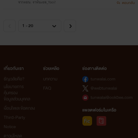
จากตอน: ‪ราพันเซล_Yaoi‬!
ตอบกลับ
เกี่ยวกับเรา
ช่วยเหลือ
ช่องทางติดต่อ
ธัญวลัยคือ?
บทความ
tunwalai.com
นโยบายการ
FAQ
@webtunwalai
คุ้มครอง
tunwalai@ookbee.com
ข้อมูลส่วนบุคคล
เงื่อนไขและข้อตกลง
แพลตฟอร์มในเครือ
Third-Party
Notice
ดาวน์โหลด