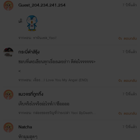
Guest_204.234.241.254
7 ปีที่แล้ว
เค๊
จากตอน: ‪ราพันเซล_Yaoi‬!
ตอบกลับ
กระบี่ดำสีรุ้ง
7 ปีที่แล้ว
ชอบที่เดธเขียนทุกเรื่องเลยง่าา ดีต่อใจจจจจจ>
<
จากตอน: เรื่อง...I Love You My Angel (END)
ตอบกลับ
แมวจรที่ถูกทิ้ง
7 ปีที่แล้ว
เจ็บจริงไรจริงอ่ะไรท์///ฮืออออ
จากตอน: กล่องของขวัญที่ว่างเปล่า Yaoi ByDeathA
ตอบกลับ
ngelST (ฉลองครบรอบ 3 ปีเพจ)
Natcha
7 ปีที่แล้ว
หักมุมสุดๆ