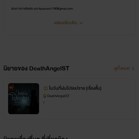
ช่องทางการติดต่อ เมล Apassara1180@gmail.com
แสดงเพิ่มเติม
ปัจจุบันนี้ข้าเจ้านั้นไม่ค่อยได้อัปนิยายแล้วและไม่ค่อยได้เข้ามาดูหน้านิยายในธัญด้วย แต่ว่าก็
ไม่ได้คิดว่าจะทิ้งนิยายหรอกนะ แค่ยังไม่มีเวลาเขียนเรื่องใหม่มาลง หากมีเวลาเดธคงจะได้กลับมาหา
แองเจิลอีกเนอะ คิดถึงจังเลยยยยย จะรีบหาเวลามาให้ได้เลยน้า และถ้าหากใครอยากพูดคุยกับเดธ
หรือมีธุระติดต่อ สามารถส่งเมลมาได้นะ เพราะเดธปิดเพจไปแล้วแหละ แฮ่ๆ รักแองเจิลเสมอนะครับ ^^
นิยายของ DeathAngelST
ดูทั้งหมด
ในวันที่ฝนโปรยปราย [เรื่องสั้น]
จบ
DeathAngelST
Y