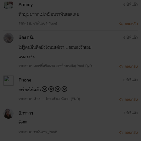
Armmy
6 ปีที่แล้ว
หักมุมมากกไม่เหมือนราพันเซลเลย
จากตอน: ‪ราพันเซล_Yaoi‬!
ตอบกลับ
น้อง ครีม
6 ปีที่แล้ว
ไม่รู้คนอื่นคิดยังไงนะแต่เรา...ชอบอ่ะรักเลย
แหละ>\<
จากตอน: เมอร์รี่คริสมาส (ลงย้อนหลัง) Yaoi ByDeat
ตอบกลับ
hAngel
Phone
6 ปีที่แล้ว
จะร้องไห้แล้ว😢😢😢😢
จากตอน: เรื่อง...~ไอศครีมวานิลา~ (END)
ตอบกลับ
นิภาาาา
7 ปีที่แล้ว
ห้ะ!!!!
จากตอน: ‪ราพันเซล_Yaoi‬!
ตอบกลับ