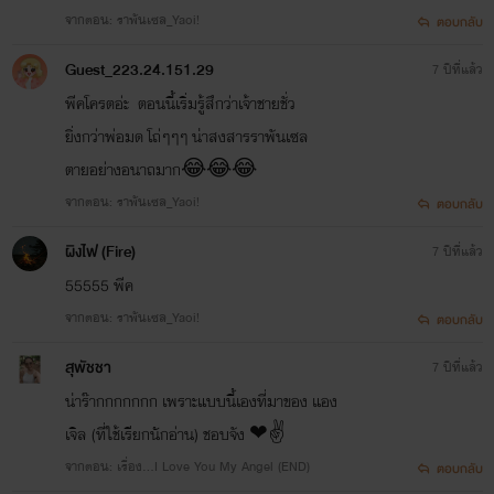
จากตอน: ‪ราพันเซล_Yaoi‬!
ตอบกลับ
Guest_223.24.151.29
7 ปีที่แล้ว
พีคโครตอ่ะ ตอนนี้เริ่มรู้สึกว่าเจ้าชายชั่ว
ยิ่งกว่าพ่อมด โถ่ๆๆๆ น่าสงสารราพันเซล
ตายอย่างอนาถมาก😂😂😂
จากตอน: ‪ราพันเซล_Yaoi‬!
ตอบกลับ
ผิงไฟ (Fire)
7 ปีที่แล้ว
55555 พีค
จากตอน: ‪ราพันเซล_Yaoi‬!
ตอบกลับ
สุพัชชา
7 ปีที่แล้ว
น่าร๊ากกกกกกก เพราะแบบนี้เองที่มาของ แอง
เจิล (ที่ใช้เรียกนักอ่าน) ชอบจัง ❤✌
จากตอน: เรื่อง...I Love You My Angel (END)
ตอบกลับ