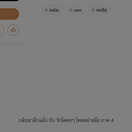
ยอนิม
yaoi
เดย์อิฐ
กลับมาอีกแล้ว กับ รักโคตรๆ โหดอย่างมึง ภาค 4