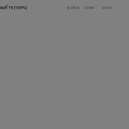
ตอนที่ 18 [100%]
299.3k
895
24 หน้า