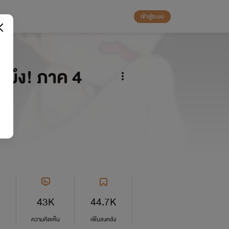
เข้าสู่ระบบ
งมึง! ภาค 4
43K
44.7K
ความคิดเห็น
เพิ่มลงคลัง