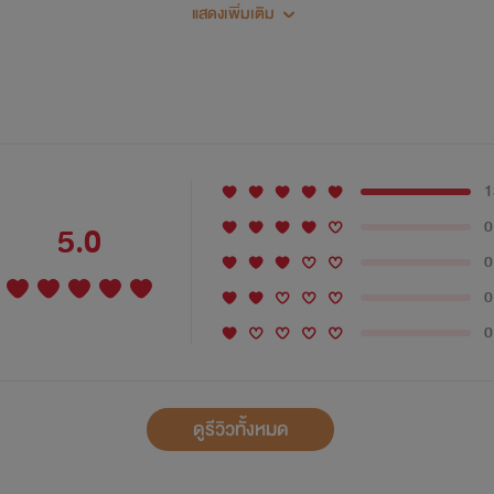
ยอนิมหากินเอากับตัวละครเก่าๆ ไม่รู้ว่าจะเบื่อกันบ้างรึเปล่า ฮ่าๆๆ
แสดงเพิ่มเติม
ภาคนี้จะเป็นเรื่องราวชีวิตในแต่ละวันของเดย์กับอิฐ
ไม่ดราม่าอะไรมากนักนะคะ พักดราม่าจากภาค 3 บ้างละกันเนอะ
ภาคนี้จะเป็นยังไงต่อไป ฝากติดตามด้วยนะคะ
1
0
5.0
0
ย่าก็อปผลงานไปดัดแปลงแก้ไข ยอนิมเชื่อว่าทุกคนมีฝีมือ และมีคุณ
0
0
ดูรีวิวทั้งหมด