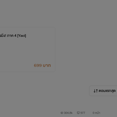
มึง! ภาค 4 [Yaoi]
699 บาท
ตอนแรกสุด
304.8k
977
0 หน้า