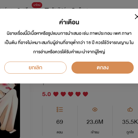
มาใหม่
การ์ตูน
ดรีมแชท
ธัญลิสต์
ค้นหา
คำเตือน
นิยายเรื่องนี้มีเนื้อหาหรือรูปแบบการนำเสนอ เช่น ภาพประกอบ เพศ ภาษา
รักโคตรๆ...โหดอย่า
เป็นต้น ที่อาจไม่เหมาะสมกับผู้อ่านที่อายุต่ำกว่า 18 ปี ควรใช้วิจารณญาน ใน
การอ่านหรือควรได้รับคำแนะนำจากผู้ใหญ่
[Yaoi]
ยกเลิก
ตกลง
นักเขียน:
ยอนิม
Y
5.0
69
23.6M
35.5K
ตอน
เข้าชม
ถูกใจ