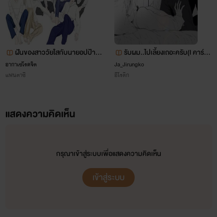
ค่ะ
ฝันของสาววัยใสกับนายอปป้า M
รับผม..ไปเลี้ยงเถอะครับ(I คาร์วี่ โ
y Dream [got7]
อเมก้า)
อากาเซ่โรคจิต
Ja_Jirungko
แฟนตาซี
อีโรติก
"The Dream Never Stop And The Imagine Never
End"
แสดงความคิดเห็น
ฝันไม่รู้หยุด จินตนาการไม่รู้จบ
กรุณาเข้าสู่ระบบเพื่อแสดงความคิดเห็น
เข้าสู่ระบบ