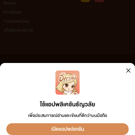
Notice
ดาวน์โหลด
Tunwalai Easy
(สำหรับ Android)
ข้อความที่ท่านได้อ่านจากเว็บไซต์นี้เกิดจากการเขียนโดยสาธารณชนและเผยแพร่โดยอัตโนมัติ ผู้ดูแล
เว็บไซต์แห่งนี้ไม่ได้เห็นด้วยและไม่ขอรับผิดชอบต่อข้อความใดๆ ทั้งสิ้น ดังนั้นผู้อ่านทุกท่านโปรดใช้
วิจารณญาณในการกลั่นกรองด้วยตนเอง และหากท่านพบข้อความใดๆ ที่ขัดต่อกฎหมายและศีลธรรม
กรุณาแจ้งมาที่ tunwalai@ookbee.com เพื่อทีมงานจะได้ดำเนินการในทันที ทั้งนี้ ทางเว็บไซต์ขอสงวน
ลิขสิทธิ์ตามพระราชบัญญัติลิขสิทธิ์ (ฉบับเพิ่มเติม) พ.ศ.2558
ใช้แอปพลิเคชันธัญวลัย
เพื่อประสบการณ์อ่านและเขียนที่ดีกว่าบนมือถือ
เปิดแอปพลิเคชัน