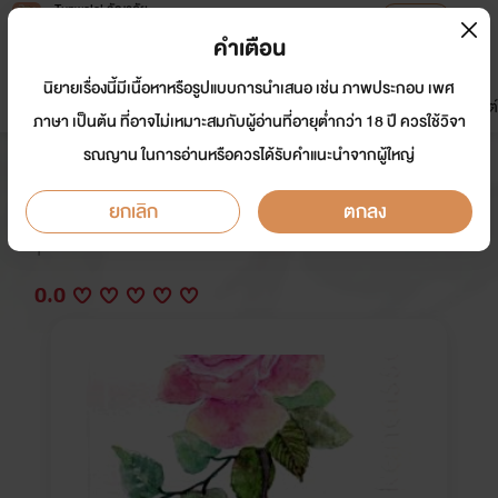
Tunwalai ธัญวลัย
เปิดแอป
เพื่อประสบการณ์ที่ดีกว่าบนมือถือ
คำเตือน
เข้าสู่ระบบ
นิยายเรื่องนี้มีเนื้อหาหรือรูปแบบการนำเสนอ เช่น ภาพประกอบ เพศ
มาใหม่
หน้าแรก
นิยาย
อีบุ๊ก
การ์ตูน
ดรีมแชท
ธัญลิสต์
ภาษา เป็นต้น ที่อาจไม่เหมาะสมกับผู้อ่านที่อายุต่ำกว่า 18 ปี ควรใช้วิจา
รณญาน ในการอ่านหรือควรได้รับคำแนะนำจากผู้ใหญ่
Love is Rose รอยกุหลาบ
ยกเลิก
ตกลง
นักเขียน:
Queen_Ice
Y
0.0