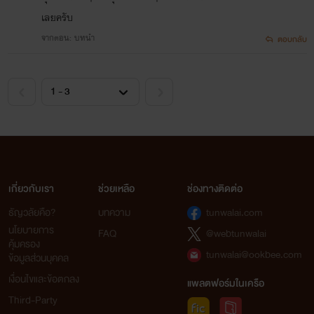
เลยครับ
จากตอน: บทนำ
ตอบกลับ
เกี่ยวกับเรา
ช่วยเหลือ
ช่องทางติดต่อ
ธัญวลัยคือ?
บทความ
tunwalai.com
นโยบายการ
FAQ
@webtunwalai
คุ้มครอง
tunwalai@ookbee.com
ข้อมูลส่วนบุคคล
เงื่อนไขและข้อตกลง
แพลตฟอร์มในเครือ
Third-Party