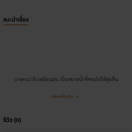
แนะนำเรื่อง
บางคนว่ารักเหมือนฝน เป็นหยาดน้ำที่พรมใจให้ชุ่มชื่น
บางคนว่ารักเหมือนไฟ เฝ้าแผดเผาอยู่ในอก
แสดงเพิ่มเติม
รีวิว (0)
บางคนว่ารักเหมือนยาพิษ ทำเราทุรนทุราย