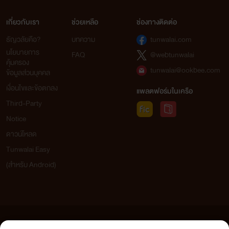
เกี่ยวกับเรา
ช่วยเหลือ
ช่องทางติดต่อ
ธัญวลัยคือ?
บทความ
tunwalai.com
นโยบายการ
FAQ
@webtunwalai
คุ้มครอง
tunwalai@ookbee.com
ข้อมูลส่วนบุคคล
เงื่อนไขและข้อตกลง
แพลตฟอร์มในเครือ
Third-Party
Notice
ดาวน์โหลด
Tunwalai Easy
(สำหรับ Android)
ข้อความที่ท่านได้อ่านจากเว็บไซต์นี้เกิดจากการเขียนโดยสาธารณชนและเผยแพร่โดยอัตโนมัติ ผู้ดูแล