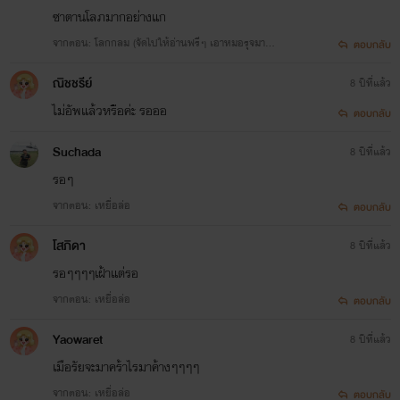
ซาตานโลภมากอย่างแก
จากตอน: โลกกลม (จัดไปให้อ่านฟรีๆ เอาหมอรุจมาเจ
ตอบกลับ
อเบาๆ เอหมอรุจคือใครน๊า^^)
ณิชชรีย์
8 ปีที่แล้ว
ไม่อัพแล้วหรือค่ะ รอออ
ตอบกลับ
Suchada
8 ปีที่แล้ว
รอๆ
จากตอน: เหยื่อล่อ
ตอบกลับ
โสภิดา
8 ปีที่แล้ว
รอๆๆๆๆเฝ้าแต่รอ
จากตอน: เหยื่อล่อ
ตอบกลับ
Yaowaret
8 ปีที่แล้ว
เมือรัยจะมาคร้าไรมาค้างๆๆๆๆ
จากตอน: เหยื่อล่อ
ตอบกลับ