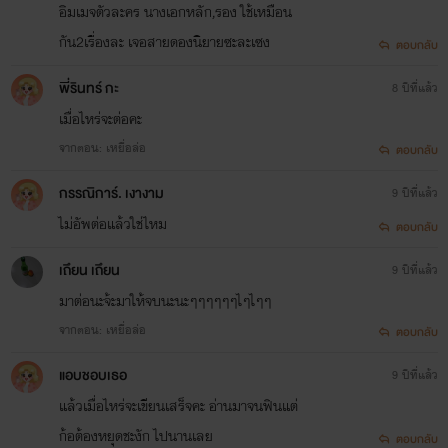
อิมเมจตัวละคร นางเอกหลัก,รอง ใช้เหมือน
กัน2เรื่องละ เจอสายดองนิยายซะละเซง
ตอบกลับ
พี่รินทร์ กะ
8 ปีที่แล้ว
เมื่อไหร่จะต่อคะ
จากตอน: เหยื่อล่อ
ตอบกลับ
กรรณิการ์. เงางาม
9 ปีที่แล้ว
ไม่อัพต่อแล้วใช่ไหม
ตอบกลับ
เถึยน เถึยน
9 ปีที่แล้ว
มาต่อนะจ้ะมาให้จบนะนะๆๆๆๆๆๆไๆไๆๆ
จากตอน: เหยื่อล่อ
ตอบกลับ
แอบชอบเธอ
9 ปีที่แล้ว
แล้วเมื่อไหร่จะเขียนเสร็จคะ อ่านมาจนฟินแต่
ก้อต้องหยุดชะงัก ไปนานเลย
ตอบกลับ