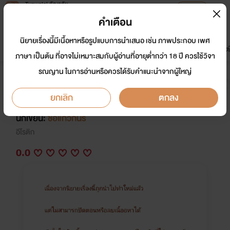
Tunwalai ธัญวลัย
เปิดแอป
เพื่อประสบการณ์ที่ดีกว่าบนมือถือ
คำเตือน
เข้าสู่ระบบ
นิยายเรื่องนี้มีเนื้อหาหรือรูปแบบการนำเสนอ เช่น ภาพประกอบ เพศ
มาใหม่
หน้าแรก
นิยาย
อีบุ๊ก
การ์ตูน
ดรีมแชท
ธัญลิสต์
ภาษา เป็นต้น ที่อาจไม่เหมาะสมกับผู้อ่านที่อายุต่ำกว่า 18 ปี ควรใช้วิจา
รณญาน ในการอ่านหรือควรได้รับคำแนะนำจากผู้ใหญ่
วิวาห์รัก ซาตานร้าย 25+ (อิโรติก-
ลึกลับ)
ยกเลิก
ตกลง
นักเขียน:
ช่อแก้วกินรี
อีโรติก
0.0