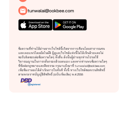
tunwalai@ookbee.com
ข้อความที่ท่านได้อ่านจากเว็บไซต์นี้เกิดจากการเขียนโดยสาธารณชน
และเผยแพร่โดยอัตโนมัติ ผู้ดูแลเว็บไซต์แห่งนี้ไม่ได้เห็นด้วยและไม่
ขอรับผิดชอบต่อข้อความใดๆ ทั้งสิ้น ดังนั้นผู้อ่านทุกท่านโปรดใช้
วิจารณญาณในการกลั่นกรองด้วยตนเอง และหากท่านพบข้อความใดๆ
ที่ขัดต่อกฎหมายและศีลธรรม กรุณาแจ้งมาที่
tunwalai@ookbee.com
เพื่อทีมงานจะได้ดำเนินการในทันที ทั้งนี้ ทางเว็บไซต์ขอสงวนลิขสิทธิ์
ตามพระราชบัญญัติลิขสิทธิ์ (ฉบับเพิ่มเติม) พ.ศ.2558