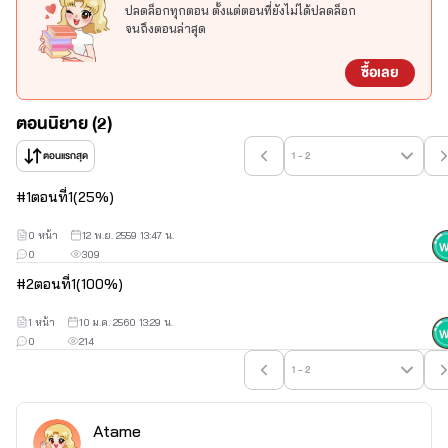
ปลดล็อกทุกตอน ตั้งแต่ตอนที่ยังไม่ได้ปลดล็อก
วีซ่า
จนถึงตอนล่าสุด
นางสาว วีซ่านัสช่า  นวนิจ
ซื้อเลย
นิสัย  ปากหมา  สิ่งที่ชอบ การขายยา.........
ตอนนิยาย (2)
ตอนแรกสุด
1 - 2
#
1
ตอนที่1(25%)
0 หน้า
12 พ.ย. 2559 13:47 น.
0
309
#
2
ตอนที่1(100%)
1 หน้า
10 ม.ค. 2560 13:29 น.
0
214
1 - 2
Atame