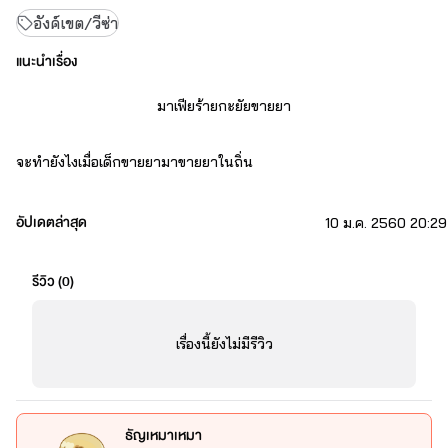
อังค์เขต/วีซ่า
แนะนำเรื่อง
มาเฟียร้ายกะยัยขายยา
จะทำยังไงเมื่อเด็กขายยามาขายยาในถิ่น
ของมาเฟียจอมโหดอย่างเข้า
อัปเดตล่าสุด
10 ม.ค. 2560 20:29
อังค์เขต
รีวิว (
0
)
นาย วรชิตจิด  มาราวะนัย ดรีกีมาเฟียของเอเชีย
นิสัย โหด ฉลาด................     สิ่งที่ชอบ  ปืน การต่อสู่
เรื่องนี้ยังไม่มีรีวิว
ธัญเหมาเหมา