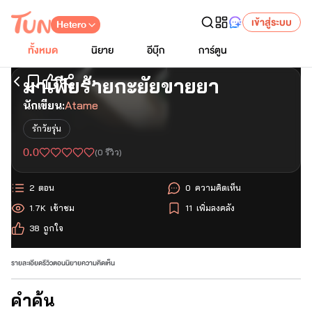
เข้าสู่ระบบ
Hetero
ทั้งหมด
นิยาย
อีบุ๊ก
การ์ตูน
มาเฟียร้ายกะยัยขายยา
เริ่มอ่านตอนแรก
นักเขียน:
Atame
รักวัยรุ่น
0.0
(
0
รีวิว)
2
ตอน
0
ความคิดเห็น
1.7K
เข้าชม
11
เพิ่มลงคลัง
38
ถูกใจ
รายละเอียด
รีวิว
ตอนนิยาย
ความคิดเห็น
คำค้น