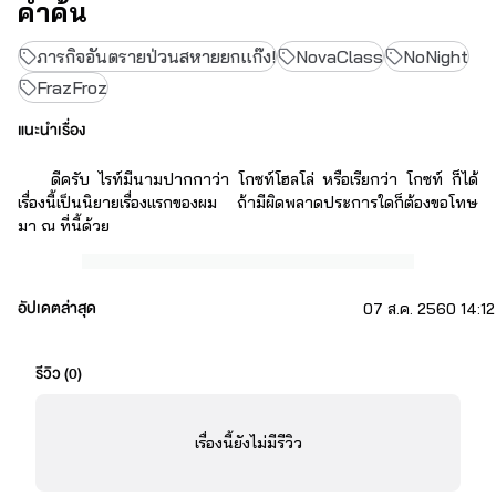
คำค้น
ภารกิจอันตรายป่วนสหายยกแก๊ง!
NovaClass
NoNight
FrazFroz
แนะนำเรื่อง
ดีครับ ไรท์มีนามปากกาว่า โกซท์โฮลโล่ หรือเรียกว่า โกซท์ ก็ได้ 
เรื่องนี้เป็นนิยายเรื่องแรกของผม ถ้ามีผิดพลาดประการใดก็ต้องขอโทษ
มา ณ ที่นี้ด้วย
อัปเดตล่าสุด
07 ส.ค. 2560 14:12
รีวิว (
0
)
เรื่องนี้ยังไม่มีรีวิว