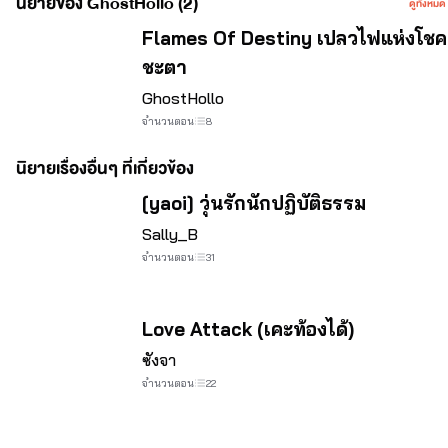
นิยายของ GhostHollo (2)
ดูทั้งหมด
Flames Of Destiny เปลวไฟแห่งโชค
ชะตา
GhostHollo
จำนวนตอน
8
นิยายเรื่องอื่นๆ ที่เกี่ยวข้อง
[yaoi] วุ่นรักนักปฏิบัติธรรม
Sally_B
จำนวนตอน
31
Love Attack (เคะท้องได้)
ซังจา
จำนวนตอน
22