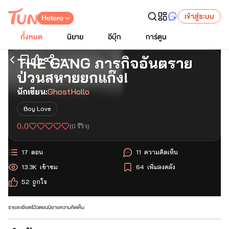
เข้าสู่ระบบ
Hetero
ทั้งหมด
นิยาย
อีบุ๊ก
การ์ตูน
THE GANG ภารกิจอันตราย
เริ่มอ่านตอนแรก
ป่วนสหายยกแก๊ง!
นักเขียน:
GhostHollo
Boy Love
0.0
(
0
รีวิว)
17
ตอน
11
ความคิดเห็น
13.3K
เข้าชม
64
เพิ่มลงคลัง
52
ถูกใจ
รายละเอียด
รีวิว
ตอนนิยาย
ความคิดเห็น