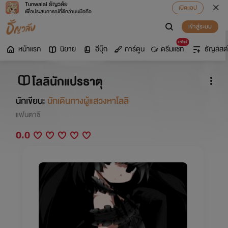
Tunwalai ธัญวลัย
เปิดแอป
เพื่อประสบการณ์ที่ดีกว่าบนมือถือ
เข้าสู่ระบบ
มาใหม่
หน้าแรก
นิยาย
อีบุ๊ก
การ์ตูน
ดรีมแชท
ธัญลิสต์
โลลินักแปรธาตุ
นักเขียน:
นักเดินทางผู้แสวงหาโลลิ
แฟนตาซี
0.0