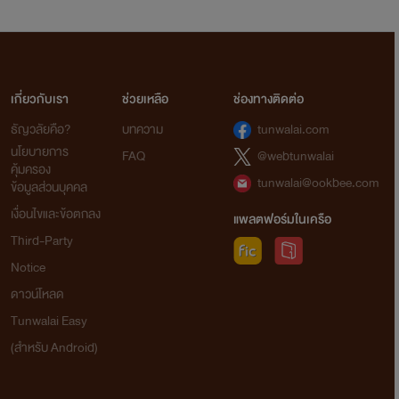
เกี่ยวกับเรา
ช่วยเหลือ
ช่องทางติดต่อ
ธัญวลัยคือ?
บทความ
tunwalai.com
นโยบายการ
FAQ
@webtunwalai
คุ้มครอง
tunwalai@ookbee.com
ข้อมูลส่วนบุคคล
เงื่อนไขและข้อตกลง
แพลตฟอร์มในเครือ
Third-Party
Notice
ดาวน์โหลด
Tunwalai Easy
(สำหรับ Android)