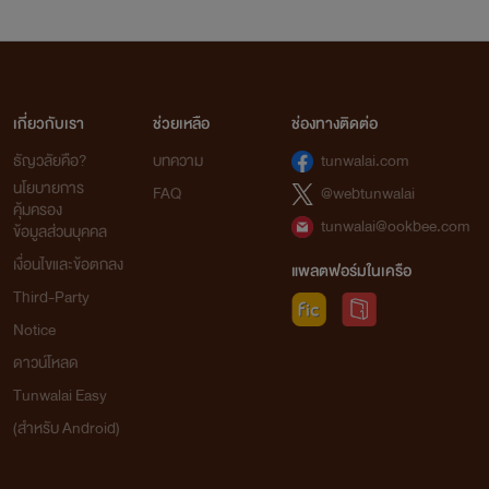
เกี่ยวกับเรา
ช่วยเหลือ
ช่องทางติดต่อ
ธัญวลัยคือ?
บทความ
tunwalai.com
นโยบายการ
FAQ
@webtunwalai
คุ้มครอง
tunwalai@ookbee.com
ข้อมูลส่วนบุคคล
เงื่อนไขและข้อตกลง
แพลตฟอร์มในเครือ
Third-Party
Notice
ดาวน์โหลด
Tunwalai Easy
(สำหรับ Android)