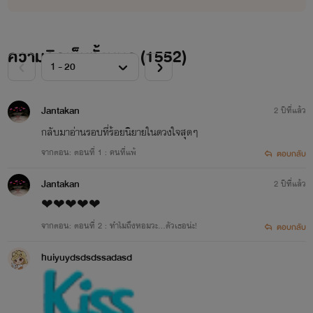
ความคิดเห็นทั้งหมด (
1552
)
FB : Peam pimchanok
Jantakan
2 ปีที่แล้ว
IG : Peam_linda
กลับมาอ่านรอบที่ร้อยนิยายในดวงใจสุดๆ
จากตอน: ตอนที่ 1 : คนที่แพ้
ตอบกลับ
Jantakan
2 ปีที่แล้ว
❤❤❤❤❤
จากตอน: ตอนที่ 2 : ทำไมถึงหอมวะ...ตัวเธอน่ะ!
ตอบกลับ
huiyuydsdsdssadasd