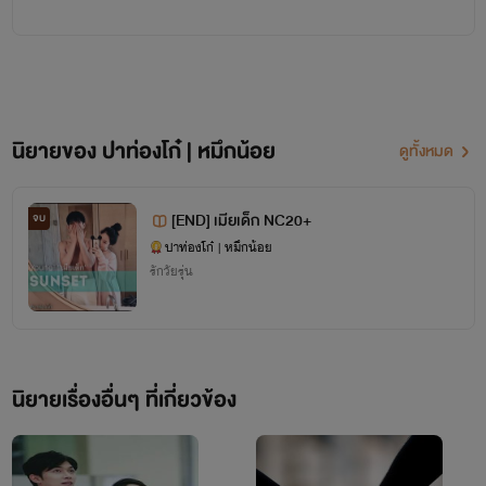
ปาท่องโก๋
|
หมึกน้อย
นิยายของ ปาท่องโก๋ | หมึกน้อย
ดูทั้งหมด
ไม่ใช่นักเขียนมืออาชีพ แต่เป็นคนชอบเขียนนิยาย
[END] เมียเด็ก NC20+
จบ
บางเรื่องเนื้อหาอาจขัดใจบ้าง ขอโทษด้วยนะคะ
ปาท่องโก๋ | หมึกน้อย
รักวัยรุ่น
ทุกคอมเม้นท์ดีๆมีค่ามากสำหรับไรท์
ขอบคุณที่สนับสนุนกันจนถึงทุกวันนี้นะคะ
นิยายเรื่องอื่นๆ ที่เกี่ยวข้อง
นิยายทุกเรื่องห้ามก็อปโดยเด็ดขาด