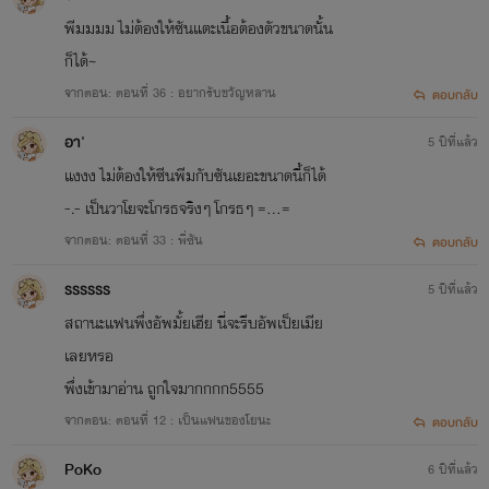
พีมมมม ไม่ต้องให้ซันแตะเนื้อต้องตัวขนาดนั้น
ก็ได้~
จากตอน: ตอนที่ 36 : อยากรับขวัญหลาน
ตอบกลับ
อา'
5 ปีที่แล้ว
แงงง ไม่ต้องให้ซีนพีมกับซันเยอะขนาดนี้ก็ได้
-.- เป็นวาโยจะโกรธจริงๆ โกรธๆ =…=
จากตอน: ตอนที่ 33 : พี่ซัน
ตอบกลับ
รรรรรร
5 ปีที่แล้ว
สถานะแฟนพึ่งอัพมั้ยเฮีย นี่จะรีบอัพเป็ยเมีย
เลยหรอ
พึ่งเข้ามาอ่าน ถูกใจมากกกก5555
จากตอน: ตอนที่ 12 : เป็นแฟนของโยนะ
ตอบกลับ
PoKo
6 ปีที่แล้ว