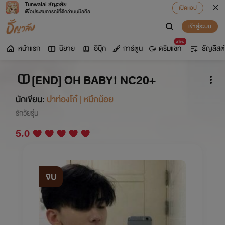
Tunwalai ธัญวลัย
เปิดแอป
เพื่อประสบการณ์ที่ดีกว่าบนมือถือ
เข้าสู่ระบบ
มาใหม่
หน้าแรก
นิยาย
อีบุ๊ก
การ์ตูน
ดรีมแชท
ธัญลิสต์
[END] OH BABY! NC20+
นักเขียน:
ปาท่องโก๋ | หมึกน้อย
รักวัยรุ่น
5.0
จบ