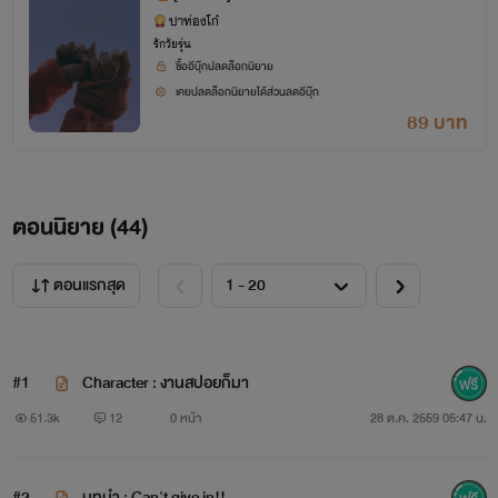
ปาท่องโก๋
รักวัยรุ่น
ซื้ออีบุ๊กปลดล็อกนิยาย
เคยปลดล็อกนิยายได้ส่วนลดอีบุ๊ก
89 บาท
ตอนนิยาย (
44
)
ตอนแรกสุด
#1
Character : งานสปอยก็มา
51.3k
12
0 หน้า
28 ต.ค. 2559 05:47 น.
พระเอก
: วาโย
#2
บทนำ : Can't give in!!