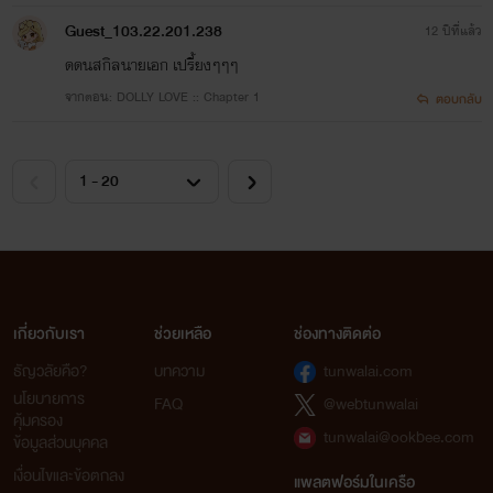
Guest_103.22.201.238
12 ปีที่แล้ว
ดดนสกิลนายเอก เปรี้ยงๆๆๆ
จากตอน: DOLLY LOVE :: Chapter 1
ตอบกลับ
เกี่ยวกับเรา
ช่วยเหลือ
ช่องทางติดต่อ
ธัญวลัยคือ?
บทความ
tunwalai.com
นโยบายการ
FAQ
@webtunwalai
คุ้มครอง
tunwalai@ookbee.com
ข้อมูลส่วนบุคคล
เงื่อนไขและข้อตกลง
แพลตฟอร์มในเครือ