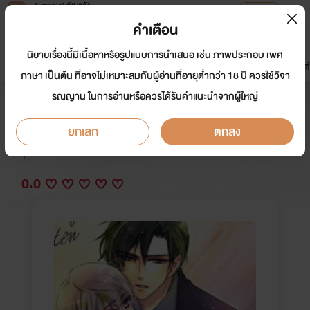
Tunwalai ธัญวลัย
เปิดแอป
เพื่อประสบการณ์ที่ดีกว่าบนมือถือ
คำเตือน
เข้าสู่ระบบ
นิยายเรื่องนี้มีเนื้อหาหรือรูปแบบการนำเสนอ เช่น ภาพประกอบ เพศ
มาใหม่
หน้าแรก
นิยาย
อีบุ๊ก
การ์ตูน
ดรีมแชท
ธัญลิสต์
ภาษา เป็นต้น ที่อาจไม่เหมาะสมกับผู้อ่านที่อายุต่ำกว่า 18 ปี ควรใช้วิจา
รณญาน ในการอ่านหรือควรได้รับคำแนะนำจากผู้ใหญ่
Dolly Love : ตุ๊กตาสื่อรัก (Yaoi)
ยกเลิก
ตกลง
นักเขียน:
Aileen ไอลีน
Y
0.0