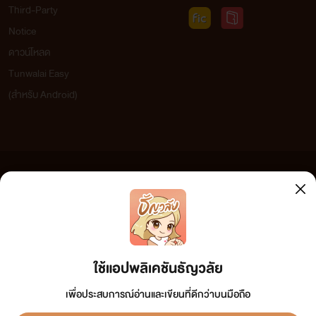
Third-Party
Notice
ดาวน์โหลด
Tunwalai Easy
(สำหรับ Android)
ข้อความที่ท่านได้อ่านจากเว็บไซต์นี้เกิดจากการเขียนโดยสาธารณชนและเผยแพร่โดยอัตโนมัติ ผู้ดูแล
เว็บไซต์แห่งนี้ไม่ได้เห็นด้วยและไม่ขอรับผิดชอบต่อข้อความใดๆ ทั้งสิ้น ดังนั้นผู้อ่านทุกท่านโปรดใช้
วิจารณญาณในการกลั่นกรองด้วยตนเอง และหากท่านพบข้อความใดๆ ที่ขัดต่อกฎหมายและศีลธรรม
กรุณาแจ้งมาที่ tunwalai@ookbee.com เพื่อทีมงานจะได้ดำเนินการในทันที ทั้งนี้ ทางเว็บไซต์ขอสงวน
ลิขสิทธิ์ตามพระราชบัญญัติลิขสิทธิ์ (ฉบับเพิ่มเติม) พ.ศ.2558
ใช้แอปพลิเคชันธัญวลัย
เพื่อประสบการณ์อ่านและเขียนที่ดีกว่าบนมือถือ