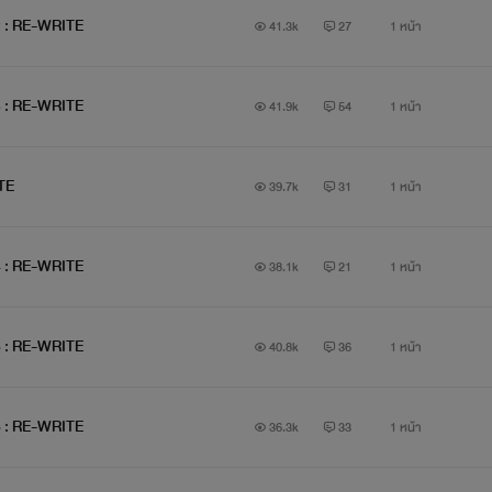
2 : RE-WRITE
41.3k
27
1 หน้า
ผงถ่าน
3 : RE-WRITE
41.9k
54
1 หน้า
มเป็นถึงหัวหน้าแก๊งดับเบิ้ลดี (Drop Dead) ที่ใครๆต่างก็กลัวจนหัว
TE
39.7k
31
1 หน้า
แต่ทำไม...กูดันมาหดหัวให้กับลูกหนี้ตัวเองแบบมึงด้วยวะ
!
4 : RE-WRITE
38.1k
21
1 หน้า
5 : RE-WRITE
40.8k
36
1 หน้า
6 : RE-WRITE
36.3k
33
1 หน้า