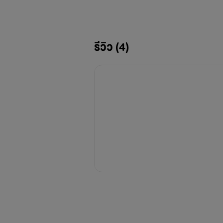
ปล.เรื่องนี้เป็นเรื่อง
ไปอ่านก่อนนะคะ ไม่งั้นอาจจ
รีวิว (4)