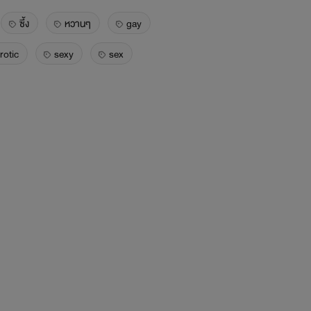
ซึ้ง
หวานๆ
gay
rotic
sexy
sex
ครียด
น่ารัก
กวนตีน