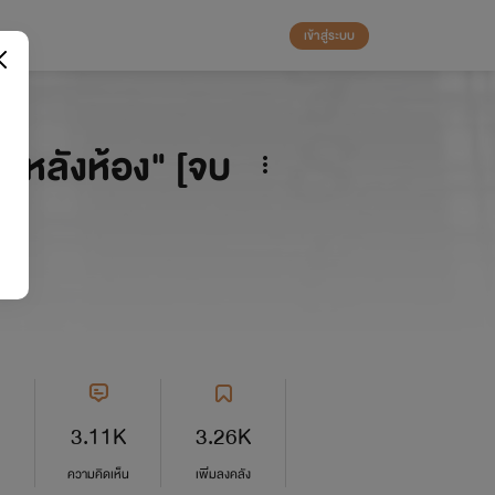
เข้าสู่ระบบ
หลังห้อง" [จบ
3.11K
3.26K
ความคิดเห็น
เพิ่มลงคลัง