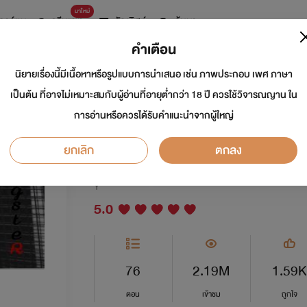
มาใหม่
การ์ตูน
ดรีมแชท
ธัญลิสต์
ค้นหา
คำเตือน
นิยายเรื่องนี้มีเนื้อหาหรือรูปแบบการนำเสนอ เช่น ภาพประกอบ เพศ ภาษา
GangsteR "อันธพาล
เป็นต้น ที่อาจไม่เหมาะสมกับผู้อ่านที่อายุต่ำกว่า 18 ปี ควรใช้วิจารณญาน ใน
การอ่านหรือควรได้รับคำแนะนำจากผู้ใหญ่
แล้ว]
ยกเลิก
ตกลง
นักเขียน:
nooonaa
Y
5.0
76
2.19M
1.59K
ตอน
เข้าชม
ถูกใจ