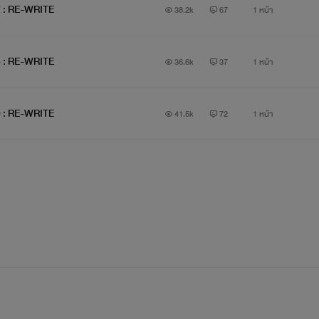
7 : RE-WRITE
38.2k
67
1 หน้า
8 : RE-WRITE
36.6k
37
1 หน้า
9 : RE-WRITE
41.5k
72
1 หน้า
เจมส์
ผมเป็นถึงรองหัวหน้าแก๊งอันธพาลหลังห้อง (GangsteR)
ครๆต่างก็ยกย่องว่าฉลาดที่สุด
แต่ทำไม...กูถึงฉลาดกับมึงไม่ได้สักทีเ