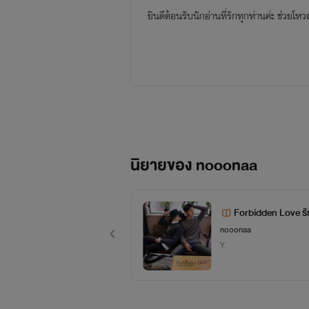
ยินดีต้อนรับนักอ่านที่รักทุกท่านค่ะ ช่ว
นิยายของ nooonaa
Forbidden Love รั
nooonaa
Y