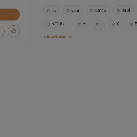
fic
yaoi
ผงถ่าน
เจมส์
NC18++
Y
X
E
แสดงเพิ่มเติม
นิยาย
รักหวานแหวว
สบายๆคลายเ