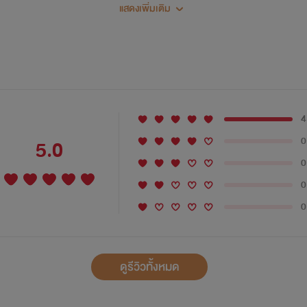
ที่แยกมาจาก “ObserveR คุณมึงครับ มาเลียกูซิ
แสดงเพิ่มเติม
ะงงได้ (กดที่ชื่อเรื่องได้เลยค่ะ แปะลิ้งไว้แล้ว
4
0
5.0
GangsteR
0
0
อันธพาลหลังห้อง
0
ดูรีวิวทั้งหมด