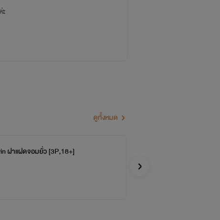
่ะ
ดูทั้งหมด
win ฝาแฝดจอมยั่ว [3P,18+]
Ho
nooon
Y