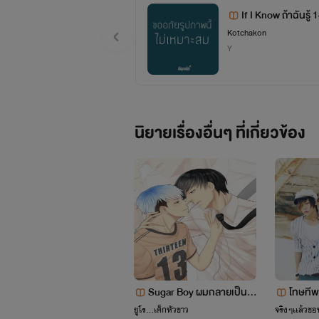
If I Know ถ้าฉันรู
Kotchakon
Y
นิยายเรื่องอื่นๆ ที่เกี่ยวข้อง
Sugar Boy ผมกลายเป็นเมี
โทษทีพอ
ยพี่รอง [Boy's love/Yaoi1
ยูโร...เด็กหัวขาว
จริงๆเเล้วชอ