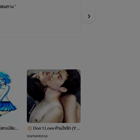
สองทาง "
รั
Kotcha
อีโรติก
โลกเปลียน
Don't Love ห้ามใจรัก (YA
เพราะความรัก
OI18+//20+)
startandstop
ชูเปา