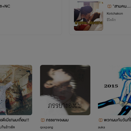
้ 18+NC
"สามคน...
Kotchakon
อีโรติก
ดีเมีย!ผมเถื่อน!!
ภรรยาของผม
พวกผมกับวันที่
แปลงไป
บกินข้าวผัด
qxxpang
auka