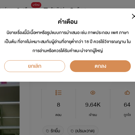
มาใหม่
การ์ตูน
ดรีมแชท
ธัญลิสต์
ค้นหา
คำเตือน
นิยายเรื่องนี้มีเนื้อหาหรือรูปแบบการนำเสนอ เช่น ภาพประกอบ เพศ ภาษา
รักยิ้ม (เปรมxวาด)
เป็นต้น ที่อาจไม่เหมาะสมกับผู้อ่านที่อายุต่ำกว่า 18 ปี ควรใช้วิจารณญาน ใน
การอ่านหรือควรได้รับคำแนะนำจากผู้ใหญ่
นักเขียน:
Kotchakon
ยกเลิก
ตกลง
Y
0.0
8
9.64K
64
ตอน
เข้าชม
ถูกใจ
รักยิ้ม
(เปรมxวาด)