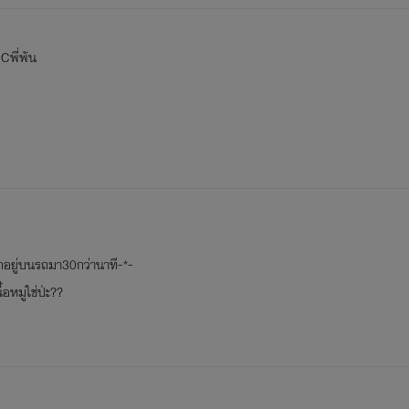
Sheเป็นเพื่อนสนิทของเจ๊เฟย
Cพี่พัน
อยู่บนรถมา30กว่านาที-*-
้อหมูใช่ป่ะ??