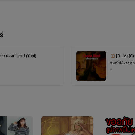
 5 เดือนมกราคม พ.ศ. .........ไม่บอกดีก่าเดี๋ยวรู้ว่าอายุเท่าไหร่ 555+(หลบตีน) ราศี 
ร บางคนบอกว่าผมเป็นคนใจดีสุดๆ แต่ถ้าเวลาโมโห มันบอกว่าเหมือน "ยมทูต" ลงประ
ร์
ป็นอาหารจำพวกราดแกงหรือต้มอะไรประมาณนี้ ส่วนที่ไม่ชอบก็น่าจะเป็นพวกของ
า อำเภอสรรคบุรี จังหวัดชัยนาท อยู่กับน้องชาย 2 คน พ่อและแม่อยู่อีกหลัง(บ้า
นรก ต้องคำสาป (Yaoi)
[R-18+]Can
รื่องใหม่บ่อยมาก~มากจนแบบไม่น่าเชื่อว่าจะงอกออกมาจริงๆ ก็นะไรท์มันเป็นพวกอารม
หมาป่าใต้แสงจันท
Y
้นจังฟะ- -;) ซึ่งช่วงนี้ไรท์งานยุ่งอยู่ด้วยไรท์ก็อาจจะไม่มีเวลามาอัพนักนะครับ
วงวันจันทร์ถึงศุกร์เท่าไร แต่ถ้าจะอัพก็เป็นบางวันเท่านั้น ส่วนเสาร์อาทิตย์ไรท์ก็
...........................
ไอดีไลน์ผม:okamisung052522 นะคับ
อันนี้ไอดีไลน์อีกอันครับ(เนื่องจากว่าอันเก่ามันเข้าไม่ได้):isaree2545