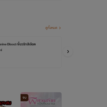
ธนู กรุ๊ปเลือด O
ทับร่าง(ขนาดตัวเราเองยังตกใจ ○ ○!?)
ดองทุกประเภทเลย
ดูทั้งหมด
นผมมี 4 หลัง เยอะม๊ากมาก)
ine Blood เขี้ยวรักสีเลือด
fi
ณ์แปรปรวนง่าย เดี๋ยวดีเดี๋ยวร้ายคล้ายคน
ร์
หมาป่าใ
Y
เพราะบางวันตอนกลับมาอารมณ์ไรท์จะบูดบ่จอ
จะพยายามมาอัพให้อ่านกันนะครับ
จบ