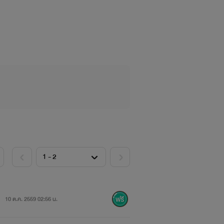
งแล้วบางทีอาจแวะไปอัพนิยายเรื่องอื่น
์ก็จะพยายามมาอัพให้อ่านกันนะครับ ฝาก
10 ต.ค. 2559 02:56 น.