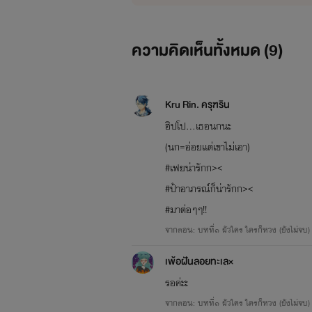
ความคิดเห็นทั้งหมด (
9
)
Kru Rin. ครุฑริน
ฮิปโป...เธอนกนะ
(นก=อ่อยเเต่เขาไม่เอา)
#เฟยน่ารักก><
#ป้าอาภรณ์ก็น่ารักก><
#มาต่อๆๆ!!
จากตอน: บทที่๑ ผัวใคร ใครก็หวง (ยังไม่จบ)
เพ้อฝันลอยทะเล×
รอค่ะะ
She
จากตอน: บทที่๑ ผัวใคร ใครก็หวง (ยังไม่จบ)