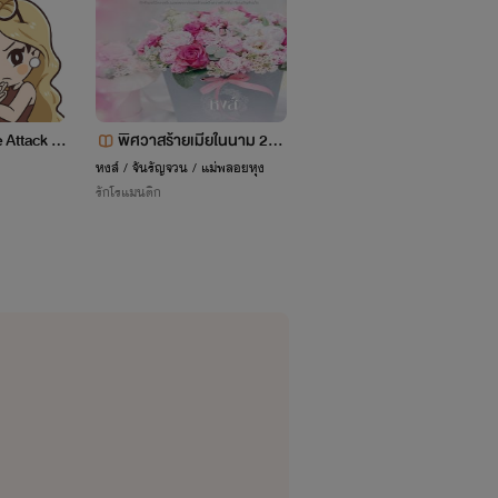
ไรท์เลยนะเพราะแค่นี้ไรท์ก็จะบ้าตายแล้ว
ttack รั
พิศวาสร้ายเมียในนาม 20+
Last Love รักสุดท้ายที่ยัย
วง
(นิยายชุดเทพบุตรดีแลนด์)
ณหนู
หงส์ / จันรัญจวน / แม่พลอยหุง
moona
รักโรแมนติก
รักวัยรุ่น