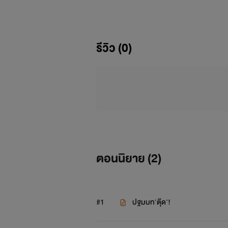
หลัง ถ้าไรท์มาอัพช้าหรือหายไปยาวเลย
ต่อบ้าง เพราะงั้นนักอ่านทุกท่านอย่า
รีวิว (0)
ส่วนเรื่องเวลาอัพ ไรท์ก็จะอัพทุ
เรื่องนี้ไว้ในอ้อมอกอ้อมใจของนักอ่าน
ตอนนิยาย (
2
)
#1
ปฐมบท'ตุ๊ด'!