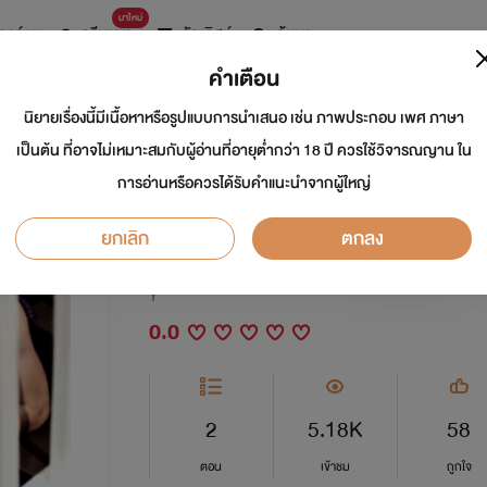
มาใหม่
การ์ตูน
ดรีมแชท
ธัญลิสต์
ค้นหา
คำเตือน
นิยายเรื่องนี้มีเนื้อหาหรือรูปแบบการนำเสนอ เช่น ภาพประกอบ เพศ ภาษา
I'm a FAGGOT! กูเป็
เป็นต้น ที่อาจไม่เหมาะสมกับผู้อ่านที่อายุต่ำกว่า 18 ปี ควรใช้วิจารณญาน ใน
การอ่านหรือควรได้รับคำแนะนำจากผู้ใหญ่
ทำไมยะ!
ยกเลิก
ตกลง
นักเขียน:
หมาป่าใต้แสงจันทร์
Y
0.0
2
5.18K
58
ตอน
เข้าชม
ถูกใจ