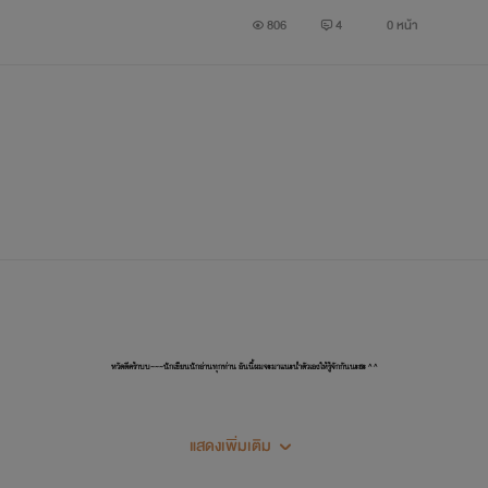
806
4
0 หน้า
ชื่อ เฟยอิง หรือ เจ๊เฟย
เริ่ด เชิด สวย นั่นคือคติของShe
หวัดดีคร้าบบ~~~นักเขียนนักอ่านทุกท่าน อันนี้ผมจะมาแนะนำตัวเองให้รู้จักกันนะฮะ ^ ^
........................
ใครแรงมา Sheแรงกลับ
แสดงเพิ่มเติม
ผมชื่อ ต้นข้าว นะฮะ หรือว่าจะเรียกว่า โอคามิซัง ก็ได้แล้วแต่จะเรียก
ใครแรดมา Sheแรดกลับเป็นสองเท่า!