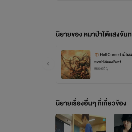
เกิดวันเสาร์ที่
นิสัย เป็นคนกันเอง ไม่เรื่องมากอะไ
นิยายของ หมาป่าใต้แสงจันท
อาหารที่ชอบก็เ
บ้านผมอยู่ตำบลแพรกศรีราช
Hell Cursed เมือง
ช่วงนี้ทุกท่านจะสังเกตุเห็นว่าไรท์งอกเ
หมาป่าใต้แสงจันทร์
สยองขวัญ
เป็นเมนส์(ไหงหมายความตัวเองอุบาดขนาดนั
ยอยู่บ่อยๆ ก็เลยไม่ค่อยอัพช่
นิยายเรื่องอื่นๆ ที่เกี่ยวข้อง