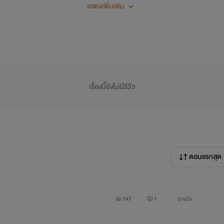
แสดงเพิ่มเติม
ก็อย่าโกรธไรท์เลยนะ เพราะบางทีมันก็มีเรื่องเครียดเข้ามากวนใจบ้า
เอาอะไรกับมันมากเลยนะครับ
กวันถ้ามีเวลาหรืออารมณ์ ไม่มีกำหนดแน่นอนว่าจะเป็นวันไหน แต่ไรท
ทุกท่านด้วยนะครับ ขอให้สนุกนะครับ
เรื่องนี้ยังไม่มีรีวิว
********************
อิมเมจตัวละคร
ตอนแรกสุด
747
1
0 หน้า