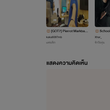
และสิ่งที่ทุกคนต้องทราบคือไรท์เป็นพว
[GOT7] Pierrot Markbam
School 
feat.Jackson
ยน
kaka9397mb
Xhar_
แฟนฟิก
รักวัยรุ่น
แสดงความคิดเห็น
ผมขอฝากนิยายเหล่านี้ด้วยนะฮะ รักผู้