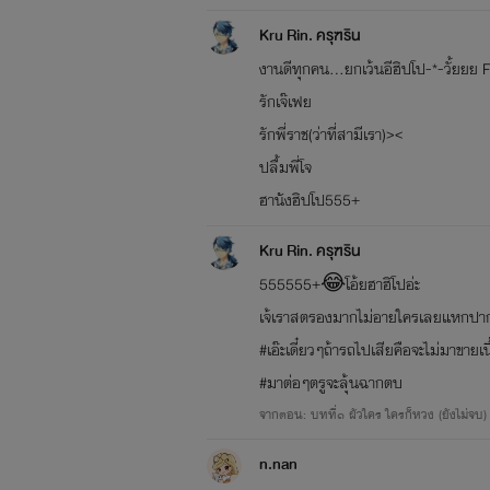
Kru Rin. ครุฑริน
งานดีทุกคน...ยกเว้นอีฮิปโป-*-วั้ยยย F
รักเจ๊เฟย
รักพี่ราช(ว่าที่สามีเรา)><
ปลื้มพี่โจ
ฮานังฮิปโป555+
Kru Rin. ครุฑริน
555555+😂โอ้ยฮาฮิโปอ่ะ
เจ้เราสตรองมากไม่อายใครเลยแหกปาก
#เอ๊ะเดี๋ยวๆถ้ารถไปเสียคือจะไม่มาขายเนื
#มาต่อๆตรูจะลุ้นฉากตบ
จากตอน: บทที่๑ ผัวใคร ใครก็หวง (ยังไม่จบ)
n.nan