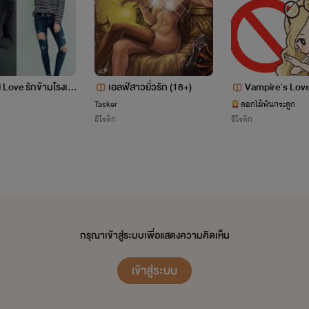
แอดมาได้ทุกเมื่อนะและอยากทวงนิยายเรื่องไหนก็ทวงมาเลยจ้า
เพราะบางทีเราก็ลืมว่าอันนี้ยังแต่งค้างอยู่แหะๆ
\(^๐^)/
กขี้เกียจและบางทีก็จะไม่ได้มาอัพต่อ
หรือแวะไปอัพเรื่องอื่นต่อด้วย ฉะนั้น อย่าโกรธ
Love รักข้ามโรงเรี
เอลฟ์สาวยั่วรัก (18+)
Vampire's Love A
ชื่อ คงกระพัน หรือ พัน
กร้อน ซ่อนกลล
Tasker
ดอกไม้พันกระดูก
อีโรติก
อีโรติก
เป็นเจ้าของบริษัทส่วนตัว
มีนิสัยเรียบร้อย มารยาทดี
แต่ไรท์ก็จะพยายามมาอัพให้อ่านกันนะครับ
เข้มขรึมเป็นบางครั้งในเวลาทำงานแต่จริงๆเป็นคนร่าเริง
อ่านทุกท่าน ขอให้มีความสุขกันมากๆนะฮะ บ๊าย บาย
กรุณาเข้าสู่ระบบเพื่อแสดงความคิดเห็น
.............................
เข้าสู่ระบบ