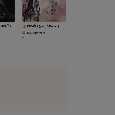
ยจอมโหด *
เรื่องสั้น (yaoi 18+ nc)
รักเศร้าที่ฝังใจ(จบแย้ววว)
FicBNARA/นารา
เคิร์ส
Y
เรื่องสั้น