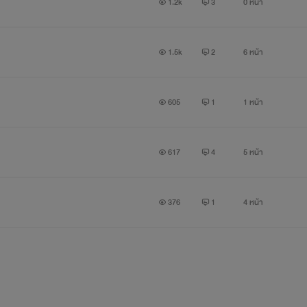
1.2k
3
0 หน้า
1.5k
2
6 หน้า
#รูปภาพนี้ไม่มีสวนเกี่ยวข้อง เพื่อให้นึกภาพตามเพื่อความสมจริง
605
1
1 หน้า
617
4
5 หน้า
376
1
4 หน้า