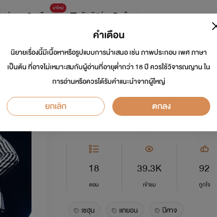
มาใหม่
การ์ตูน
ดรีมแชท
ธัญลิสต์
ค้นหา
คำเตือน
นิยายเรื่องนี้มีเนื้อหาหรือรูปแบบการนำเสนอ เช่น ภาพประกอบ เพศ ภาษา
รักหมดใจ นายปีศาจ
เป็นต้น ที่อาจไม่เหมาะสมกับผู้อ่านที่อายุต่ำกว่า 18 ปี ควรใช้วิจารณญาน ใน
การอ่านหรือควรได้รับคำแนะนำจากผู้ใหญ่
นักเขียน:
Pitchaporn
ยกเลิก
ตกลง
อีโรติก
0.0
18
39.3K
92
ตอน
เข้าชม
ถูกใจ
เซฮุน
เเทยอน
ปีศาจ