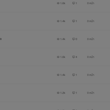
1.6k
1
0 หน้า
ทิวลิปผู้หญิงซึ้งทั้งเเรงสวย เเละเซ็กซี้ รวย กล้าพูดกล้าทำ
ยใหญ่ จะไม่ค่อยพูดกับคนที่ไม่สนิด เเต่อย่าให้ใครมาด่าเธอเเล้วเธอไ
1.4k
1
0 หน้า
เธออาจจะเเรดเเต่ก้อไม่ง่ายนะจ้ะ
ะ
1.4k
0
0 หน้า
1.6k
4
0 หน้า
เรื่องราวจะเป็ฯอย่างไงฝากติดตามด้วยค่ะ
1.4k
1
0 หน้า
1.2k
1
0 หน้า