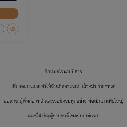
รักหมดใจนายปีศาจ
เฮียออเเกน:เธอทำให้ฉันเกิดอารมณ์ เเล้วจะไปง่ายๆหรอ
ออเเกน ผู้ที่หล่อ เท่ส์ เเละรวยมีครบทุกอย่าง พ่อเป็นมาเฟียใหญ่
เเละที่สำคัญผู้ชายคนนี้เพลย์บอยตัวพ่อ