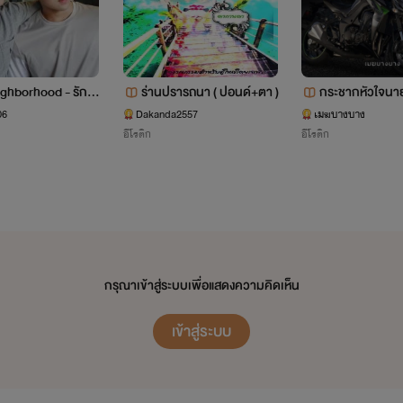
ghborhood - รักน
ร่านปรารถนา ( ปอนด์+ตา )
กระชากหัวใจนา
ผู้ชายข้างบ้าน [บูมพี
จบบริบูรณ์*
06
Dakanda2557
เมฆบางบาง
อีโรติก
อีโรติก
กรุณาเข้าสู่ระบบเพื่อแสดงความคิดเห็น
เข้าสู่ระบบ