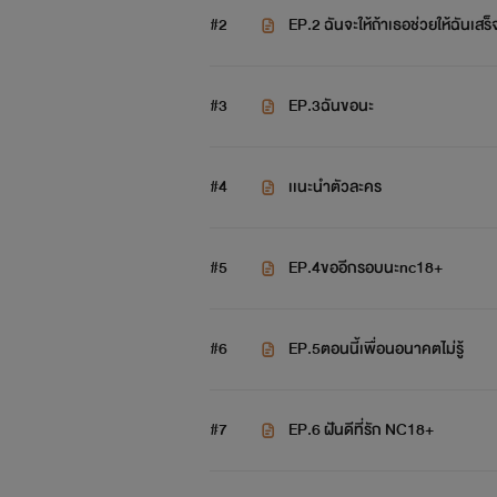
#2
EP.2 ฉันจะให้ถ้าเธอช่วยให้ฉันเสร็
#3
EP.3ฉันขอนะ
#4
เเนะนำตัวละคร
#5
EP.4ขออีกรอบนะnc18+
#6
EP.5ตอนนี้เพื่อนอนาคตไม่รู้
#7
EP.6 ฝันดีที่รัก NC18+