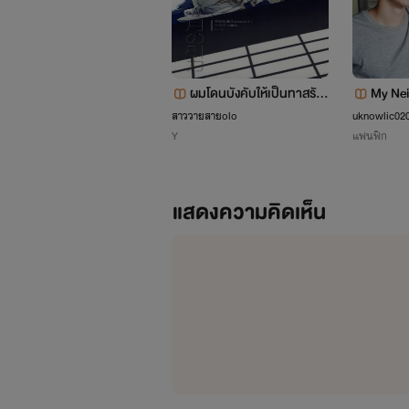
ผมโดนบังคับให้เป็นทาสรัก
My Nei
มัน!!
าย เด็ก
สาววายสายolo
uknowlic02
Y
แฟนฟิก
ค]
แสดงความคิดเห็น