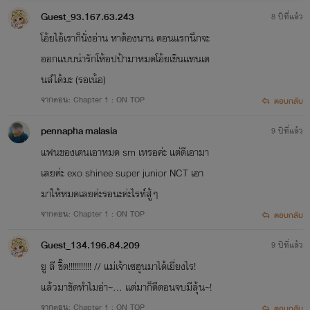
Guest_93.167.63.243
8 ปีที่แล้ว
โอ้ยไอ้เราก็นั่งอ่าน หาต้องนาน ตอนเเรกนึกจะ
ออกเเบบน่ารักโห้อปป้ามาหมดโอ้ยเขินเเทนเต
นล์ได้มะ (รอเน้อ)
จากตอน: Chapter 1 : ON TOP
ตอบกลับ
pennapha malasia
9 ปีที่แล้ว
แฟนของเตนเอาหมด sm เหรอค่ะ แต่ดีเอามา
เลยค่ะ exo shinee super junior NCT เอา
มาให้หมดเลยค่ะรอนะค่ะไรท์สู้ๆ
จากตอน: Chapter 1 : ON TOP
ตอบกลับ
Guest_134.196.84.209
9 ปีที่แล้ว
ยู ลี ชิ๊ต!!!!!!!!!!! // แม่เจ้าเซฮุนมาได้เยี่ยงไร!
แล้วมาขัดทำไมอ่า~... แต่มาก็ดีตอนจบมีลุ้น~!
จากตอน: Chapter 1 : ON TOP
ตอบกลับ