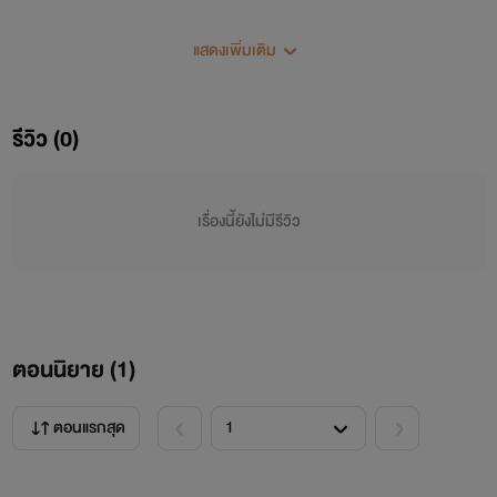
เฮนรี่
แบมแบม
แบคฮยอน
แทมิน
นิยายใสๆสำหรับคนที่ชอบ TEN NCT และ all TEN โดยเฉพาะ
แสดงเพิ่มเติม
คู่เบี้ยน
คู่จิ้น
all ten
นิยายเรื่องนี้เกิดจากจินตนาการของผู้แต่งเท่านั้นไม่ได้เกิดขึ้นจริง
รีวิว (0)
เรื่องนี้ยังไม่มีรีวิว
ตอนนิยาย (
1
)
ตอนแรกสุด