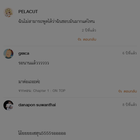
PELACUT
ฉันไม่สามารถพูดได้ว่าฉันชอบมันมากแค่ไหน
2 ปีที่แล้ว
ตอบกลับ
gxxca
6 ปีที่แล้ว
รอนานแล้วววววว​
มาต่อเถอะค่ะ
จากตอน: Chapter 1 : ON TOP
ตอบกลับ
danapon suwanthai
8 ปีที่แล้ว
#เซเลปร้อยเมีย#เมียน้อยร้อยมาลัย
โอ้ยยยยเซฮุน5555รอออออ