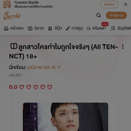
Tunwalai ธัญวลัย
เปิดแอป
เพื่อประสบการณ์ที่ดีกว่าบนมือถือ
เข้าสู่ระบบ
มาใหม่
หน้าแรก
นิยาย
อีบุ๊ก
การ์ตูน
ดรีมแชท
ธัญลิสต์
ลูกสาวใครทำไมถูกใจจริงๆ (All TEN-
NCT) 18+
นักเขียน:
เบบีวาย BA-B-Y
แฟนฟิก
0.0