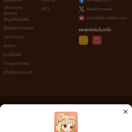
ธัญวลัยคือ?
บทความ
tunwalai.com
นโยบายการ
FAQ
@webtunwalai
คุ้มครอง
tunwalai@ookbee.com
ข้อมูลส่วนบุคคล
เงื่อนไขและข้อตกลง
แพลตฟอร์มในเครือ
Third-Party
Notice
ดาวน์โหลด
Tunwalai Easy
(สำหรับ Android)
ข้อความที่ท่านได้อ่านจากเว็บไซต์นี้เกิดจากการเขียนโดยสาธารณชนและเผยแพร่โดยอัตโนมัติ ผู้ดูแล
เว็บไซต์แห่งนี้ไม่ได้เห็นด้วยและไม่ขอรับผิดชอบต่อข้อความใดๆ ทั้งสิ้น ดังนั้นผู้อ่านทุกท่านโปรดใช้
วิจารณญาณในการกลั่นกรองด้วยตนเอง และหากท่านพบข้อความใดๆ ที่ขัดต่อกฎหมายและศีลธรรม
กรุณาแจ้งมาที่ tunwalai@ookbee.com เพื่อทีมงานจะได้ดำเนินการในทันที ทั้งนี้ ทางเว็บไซต์ขอสงวน