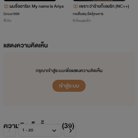
ผมชื่ออาริยะ My name is Ariya
เพราะว่าร้ายก็เลยรัก (NC++)
Since1999
กระดิ่งลม,พิศรุ้งพราย
ทั่วไป
รักโรแมนติก
แสดงความคิดเห็น
#เตนล์น่ารักสำหรับผม #taeten
กรุณาเข้าสู่ระบบเพื่อแสดงความคิดเห็น
#เตนล์ฮยองกับน้องคนนั้น #jaeten
เข้าสู่ระบบ
ความคิดเห็นทั้งหมด (
39
)