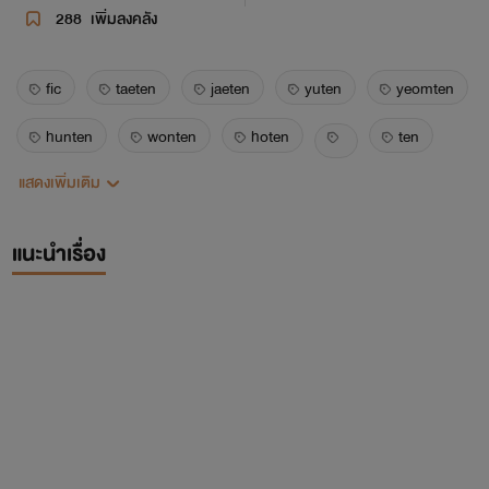
288
เพิ่มลงคลัง
fic
taeten
jaeten
yuten
yeomten
hunten
wonten
hoten
ten
แสดงเพิ่มเติม
nct
nc
exo
shinee
minho
sehun
siwon
zhou mi
yuyeom
แนะนำเรื่อง
got7
yuta
jaehyun
taeyong
2PM
nickhun
henry
super junion
bambam
baekhyun
taemin
เตนล์
เอ็กโซ
มินโฮ
เซฮุน
ซีวอน
โจวมี่
ยูคยอม
ยูตะ
แทยง
แจฮยอน
นิชคุณ