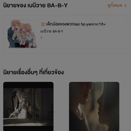
นิยายของ เบบีวาย BA-B-Y
ดูทั้งหมด
เด็กน้อยของพวกผม 5p yaoi nc18+
เบบีวาย BA-B-Y
เตนล์ (ชิตพล ลี้ชัยพลกุล)
Y
ไอดอลเกาหลีน้องใหม่ สายเลือดไทย
นิยายเรื่องอื่นๆ ที่เกี่ยวข้อง
"หะ...ฮยอง...คะ...ครับ...อื้อ...อะ...อา.....
ทีละคนซิครับ...เตนล์เสียว"