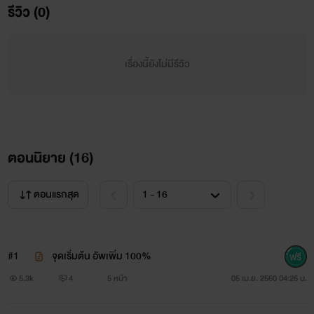
รีวิว (0)
เรื่องนี้ยังไม่มีรีวิว
ตอนนิยาย (
16
)
เชื่อว่าหลายๆคนเคยเเอบรักเพื่อนตัวเอง น้อยคนนักที่บอกรัก
ตอนแรกสุด
ไปเเล้วจะสมหวัง ฉันเป็นคนนึงในนั้นที่ตอนนี้เเอบรัก"เพื่อน"คน
นึงซึ่งเป็นเพื่อนสนิทฉันมาก เเต่ถึงบอกรักไปนายคงไม่ชอบฉัน
#1
จุดเริ่มต้น อัพเพิ่ม 100%
หรอก ทามไท
5.3k
4
5 หน้า
05 เม.ย. 2560 04:26 น.