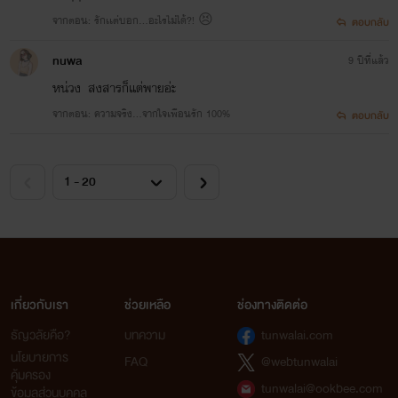
จากตอน: รักเเต่บอก...อะไรไม่ได้?! 😣
ตอบกลับ
ืnuwa
9 ปีที่แล้ว
หน่วง สงสารก็แต่พายอ่ะ
จากตอน: ความจริง...จากใจเพือนรัก 100%
ตอบกลับ
เกี่ยวกับเรา
ช่วยเหลือ
ช่องทางติดต่อ
ธัญวลัยคือ?
บทความ
tunwalai.com
นโยบายการ
FAQ
@webtunwalai
คุ้มครอง
tunwalai@ookbee.com
ข้อมูลส่วนบุคคล