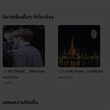
นิยายเรื่องอื่นๆ ที่เกี่ยวข้อง
เอ็มม่า ลูกครึ่ง ไทย-เกาหลี
เเฟนของทามไท อายุ21ปี
[SF] กี่พรุ่งนี้... #Markbam
Lunatic Share :: ภมรซ่อนไฟ
ไอศกรีมวนิลา
Zitraphat Fc
แฟนฟิก
Y
แสดงความคิดเห็น