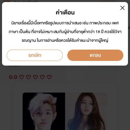
Tunwalai ธัญวลัย
เปิดแอป
เพื่อประสบการณ์ที่ดีกว่าบนมือถือ
คำเตือน
เข้าสู่ระบบ
นิยายเรื่องนี้มีเนื้อหาหรือรูปแบบการนำเสนอ เช่น ภาพประกอบ เพศ
มาใหม่
หน้าแรก
นิยาย
อีบุ๊ก
การ์ตูน
ดรีมแชท
ธัญลิสต์
ภาษา เป็นต้น ที่อาจไม่เหมาะสมกับผู้อ่านที่อายุต่ำกว่า 18 ปี ควรใช้วิจา
รณญาน ในการอ่านหรือควรได้รับคำแนะนำจากผู้ใหญ่
พิศวาสร้าย เพื่อนรัก NC20++
ยกเลิก
ตกลง
นักเขียน:
ละออง'ฟองเบียร์
อีโรติก
0.0