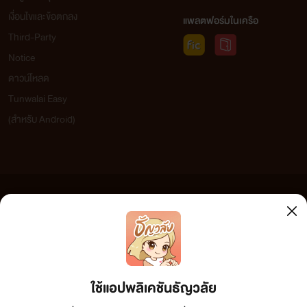
เงื่อนไขและข้อตกลง
แพลตฟอร์มในเครือ
Third-Party
Notice
ดาวน์โหลด
Tunwalai Easy
(สำหรับ Android)
ข้อความที่ท่านได้อ่านจากเว็บไซต์นี้เกิดจากการเขียนโดยสาธารณชนและเผยแพร่โดยอัตโนมัติ ผู้ดูแล
เว็บไซต์แห่งนี้ไม่ได้เห็นด้วยและไม่ขอรับผิดชอบต่อข้อความใดๆ ทั้งสิ้น ดังนั้นผู้อ่านทุกท่านโปรดใช้
วิจารณญาณในการกลั่นกรองด้วยตนเอง และหากท่านพบข้อความใดๆ ที่ขัดต่อกฎหมายและศีลธรรม
กรุณาแจ้งมาที่ tunwalai@ookbee.com เพื่อทีมงานจะได้ดำเนินการในทันที ทั้งนี้ ทางเว็บไซต์ขอสงวน
ลิขสิทธิ์ตามพระราชบัญญัติลิขสิทธิ์ (ฉบับเพิ่มเติม) พ.ศ.2558
ใช้แอปพลิเคชันธัญวลัย