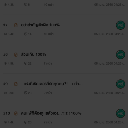
4.3k
8
10 หน้า
05 เม.ย. 2560 04:26 น.
#7
อย่าสำคัญตัวผิด 100%
5.4k
14
10 หน้า
05 เม.ย. 2560 04:26 น.
ทามไท ลูกครึ่ง ไทย เกาหลี อังกฤษ
#8
ส่วนเกิน 100%
4.9k
22
7 หน้า
05 เม.ย. 2560 04:26 น.
อายุ22ปี นักศึกษาปี4 ทายาทเครื่อ Time Distinction (TTN) ที่
ประกอบธุรกิจอสังหาริมทรัพย์
#9
- เเจ้งถึงรีดเดอร์ที่รักทุกคน?! - + ทำคว
เเละเป็นเจ้าของผับTTN
ามเข้าใจ
3.9k
23
2 หน้า
05 เม.ย. 2560 04:25 น.
#10
คนเเพ้ก็ต้องดูเเลตัวเอง...?!!!! 100%
4.4k
20
7 หน้า
05 เม.ย. 2560 04:25 น.