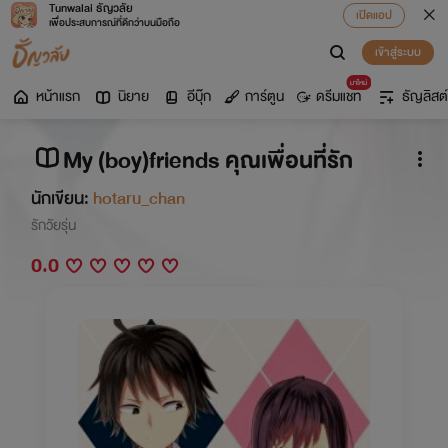
Tunwalai ธัญวลัย
เปิดแอป
เพื่อประสบการณ์ที่ดีกว่าบนมือถือ
เข้าสู่ระบบ
มาใหม่
หน้าแรก
นิยาย
อีบุ๊ก
การ์ตูน
ดรีมแชท
ธัญลิสต์
My (boy)friends คุณเพื่อนที่รัก
นักเขียน:
hotaru_chan
รักวัยรุ่น
0.0