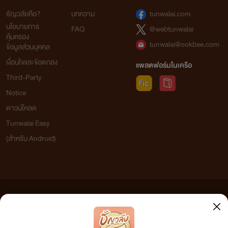
ธัญวลัยคือ?
บทความ
tunwalai.com
นโยบายการ
FAQ
@webtunwalai
คุ้มครอง
tunwalai@ookbee.com
ข้อมูลส่วนบุคคล
เงื่อนไขและข้อตกลง
แพลตฟอร์มในเครือ
Third-Party
Notice
ดาวน์โหลด
Tunwalai Easy
(สำหรับ Android)
ข้อความที่ท่านได้อ่านจากเว็บไซต์นี้เกิดจากการเขียนโดยสาธารณชนและเผยแพร่โดยอัตโนมัติ ผู้ดูแล
เว็บไซต์แห่งนี้ไม่ได้เห็นด้วยและไม่ขอรับผิดชอบต่อข้อความใดๆ ทั้งสิ้น ดังนั้นผู้อ่านทุกท่านโปรดใช้
วิจารณญาณในการกลั่นกรองด้วยตนเอง และหากท่านพบข้อความใดๆ ที่ขัดต่อกฎหมายและศีลธรรม