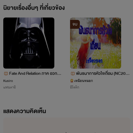
นิยายเรื่องอื่นๆ ที่เกี่ยวข้อง
จบ
Fate And Relation ภาค อวกาศ
พันธนาการหัวใจเถื่อน (NC20+
เอ๋ย ข้า...ไม่ใช่พ่อของเจ้า
++)
Kusiro
เหมือนหมอก
แฟนตาซี
อีโรติก
แสดงความคิดเห็น