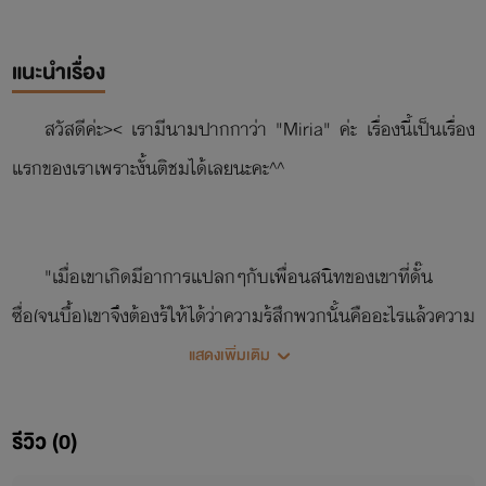
แนะนำเรื่อง
สวัสดีค่ะ>< เรามีนามปากกาว่า "Miria" ค่ะ เรื่องนี้เป็นเรื่อง
แรกของเราเพราะงั้นติชมได้เลยนะคะ^^
"เมื่อเขาเกิดมีอาการแปลกๆกับเพื่อนสนิทของเขาที่ดั๊น
ซื่อ(จนบื้อ)เขาจึงต้องรู้ให้ได้ว่าความรู้สึกพวกนั้นคืออะไรแล้วความ
สัมพันธ์ของทั้งคู่จะเปลี่ยนไปหรือไม่ ติดตามได้ใน My
แสดงเพิ่มเติม
(boy)friends คุณเพื่อนที่รัก
รีวิว (0)