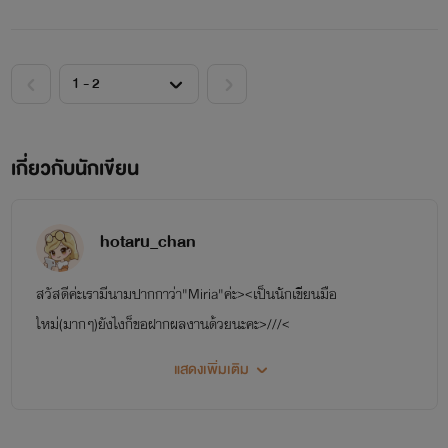
เกี่ยวกับนักเขียน
hotaru_chan
สวัสดีค่ะเรามีนามปากกาว่า"Miria"ค่ะ><เป็นนักเขียนมือ
ใหม่(มากๆ)ยังไงก็ขอฝากผลงานด้วยนะคะ>///<
แสดงเพิ่มเติม