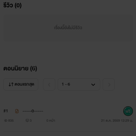
รีวิว (0)
ความรักคือการให้...
ความรักคือการเสียสละ...
เรื่องนี้ยังไม่มีรีวิว
ความรักคือการยอมทุกอย่าง...
ความรักคือการให้อภัย..."ใช่ไหม"...
ตอนนิยาย (
6
)
( ความรักเหล่านี้เป็นสิ่งที่ผมให้ได้หมดทุกอย่าง ซึ่งมันเป็น
ตอนแรกสุด
ความรักที่รอคอยเเละปรารถนาหวังว่าสิ่งตอบเเทนที่ได้กลับมาจะ
คุ้มค่ากับสิ่งที่ให้ไป เเต่ไม่เลยคนที่ผมรักเขามากเเละรักมาตลอด
#1
-----0-----
มันเป็นเพียงเเค่การรักข้างเดียวสะมากกว่าเพราะอะไรน่ะ
835
3
0 หน้า
21 ต.ค. 2559 12:29 น.
หรอ......ก็เพราะคนที่ผมคิดว่าเขารักผมมากเหมือนกัน...แต่เขา
คนนั้นกับไม่เคยรักผมมาตั้งเเต่เเรกเลยต่างหาก เเล้วเขายัง