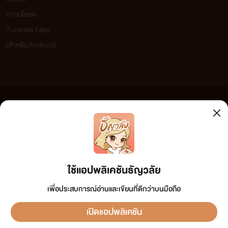
ดาวน์โหลด
Tunwalai Easy
(สำหรับ Android)
ข้อความที่ท่านได้อ่านจากเว็บไซต์นี้เกิดจากการเขียนโดยสาธารณชนและเผยแพร่โดยอัตโนมัติ ผู้ดูแล
เว็บไซต์แห่งนี้ไม่ได้เห็นด้วยและไม่ขอรับผิดชอบต่อข้อความใดๆ ทั้งสิ้น ดังนั้นผู้อ่านทุกท่านโปรดใช้
วิจารณญาณในการกลั่นกรองด้วยตนเอง และหากท่านพบข้อความใดๆ ที่ขัดต่อกฎหมายและศีลธรรม
กรุณาแจ้งมาที่ tunwalai@ookbee.com เพื่อทีมงานจะได้ดำเนินการในทันที ทั้งนี้ ทางเว็บไซต์ขอสงวน
ลิขสิทธิ์ตามพระราชบัญญัติลิขสิทธิ์ (ฉบับเพิ่มเติม) พ.ศ.2558
ใช้แอปพลิเคชันธัญวลัย
เพื่อประสบการณ์อ่านและเขียนที่ดีกว่าบนมือถือ
เปิดแอปพลิเคชัน