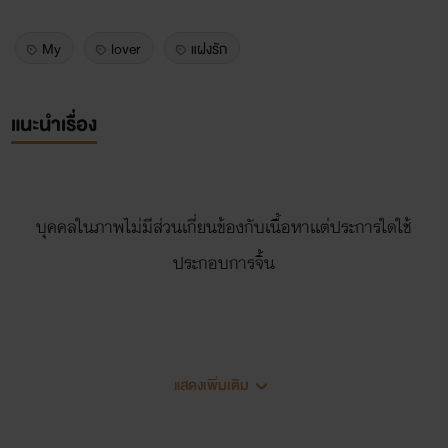
My
lover
แฝงรัก
แนะนำเรื่อง
บุคคลในภาพไม่มีส่วนเกี่ยนข้องกับเนื้อหาเเต่ประการใดใช้
ประกอบการจิ้น
แสดงเพิ่มเติม
{บทนิยามแห่งความรัก}