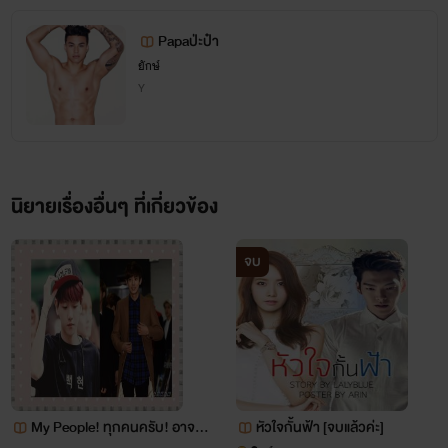
Papaป่ะป๋า
ยักษ์
Y
นิยายเรื่องอื่นๆ ที่เกี่ยวข้อง
จบ
My People! ทุกคนครับ! อาจาร
หัวใจกั้นฟ้า [จบแล้วค่ะ]