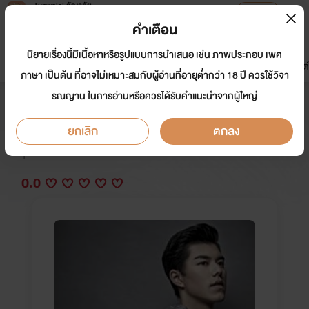
Tunwalai ธัญวลัย
เปิดแอป
เพื่อประสบการณ์ที่ดีกว่าบนมือถือ
คำเตือน
เข้าสู่ระบบ
นิยายเรื่องนี้มีเนื้อหาหรือรูปแบบการนำเสนอ เช่น ภาพประกอบ เพศ
มาใหม่
หน้าแรก
นิยาย
อีบุ๊ก
การ์ตูน
ดรีมแชท
ธัญลิสต์
ภาษา เป็นต้น ที่อาจไม่เหมาะสมกับผู้อ่านที่อายุต่ำกว่า 18 ปี ควรใช้วิจา
รณญาน ในการอ่านหรือควรได้รับคำแนะนำจากผู้ใหญ่
My lover เเฝงรัก
ยกเลิก
ตกลง
นักเขียน:
ยักษ์
Y
0.0