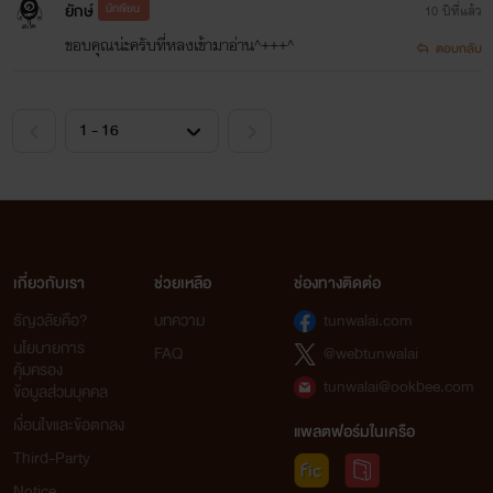
ยักษ์
นักเขียน
10 ปีที่แล้ว
ขอบคุณน่ะครับที่หลงเข้ามาอ่าน^+++^
ตอบกลับ
เกี่ยวกับเรา
ช่วยเหลือ
ช่องทางติดต่อ
ธัญวลัยคือ?
บทความ
tunwalai.com
นโยบายการ
FAQ
@webtunwalai
คุ้มครอง
tunwalai@ookbee.com
ข้อมูลส่วนบุคคล
เงื่อนไขและข้อตกลง
แพลตฟอร์มในเครือ
Third-Party
Notice