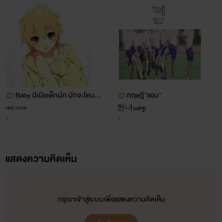
Baby มีเมียเด็กนัก มักจะโดนอ้อ
ทฤษฎี"แอบ"
น NC18+ (3P)
red.rose
현녀(แฮซู)
Y
Y
แสดงความคิดเห็น
กรุณาเข้าสู่ระบบเพื่อแสดงความคิดเห็น