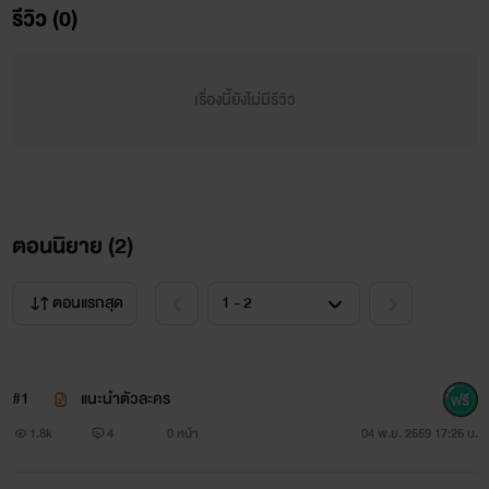
รีวิว (0)
สวัสดีนักอ่านทุกคน!!!! นิยายเรื่องนี้ไรท์แต่งเป็นเรื่องแรกของไรท์
เรื่องนี้ยังไม่มีรีวิว
เอง
ยังไงเราก็ขอฝากเนื้อฝากตัวด้วยนะ
ถ้าเราพิมพ์ผิดก็ต้องขอโทษจิงๆนะ 😄😄 พอดีเป็นมือใหม่หัด
ตอนนิยาย (
2
)
ขับ 😁😁😁
ตอนแรกสุด
#1
แนะนำตัวละคร
1.8k
4
0 หน้า
04 พ.ย. 2559 17:25 น.