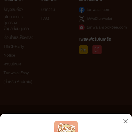
ธัญวลัยคือ?
บทความ
tunwalai.com
นโยบายการ
FAQ
@webtunwalai
คุ้มครอง
tunwalai@ookbee.com
ข้อมูลส่วนบุคคล
เงื่อนไขและข้อตกลง
แพลตฟอร์มในเครือ
Third-Party
Notice
ดาวน์โหลด
Tunwalai Easy
(สำหรับ Android)
ข้อความที่ท่านได้อ่านจากเว็บไซต์นี้เกิดจากการเขียนโดยสาธารณชนและเผยแพร่โดยอัตโนมัติ ผู้ดูแล
เว็บไซต์แห่งนี้ไม่ได้เห็นด้วยและไม่ขอรับผิดชอบต่อข้อความใดๆ ทั้งสิ้น ดังนั้นผู้อ่านทุกท่านโปรดใช้
วิจารณญาณในการกลั่นกรองด้วยตนเอง และหากท่านพบข้อความใดๆ ที่ขัดต่อกฎหมายและศีลธรรม