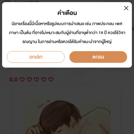
Tunwalai ธัญวลัย
เปิดแอป
เพื่อประสบการณ์ที่ดีกว่าบนมือถือ
คำเตือน
เข้าสู่ระบบ
นิยายเรื่องนี้มีเนื้อหาหรือรูปแบบการนำเสนอ เช่น ภาพประกอบ เพศ
มาใหม่
หน้าแรก
นิยาย
อีบุ๊ก
การ์ตูน
ดรีมแชท
ธัญลิสต์
ภาษา เป็นต้น ที่อาจไม่เหมาะสมกับผู้อ่านที่อายุต่ำกว่า 18 ปี ควรใช้วิจา
รณญาน ในการอ่านหรือควรได้รับคำแนะนำจากผู้ใหญ่
ใครก็ได้ช่วยด้วยผมโดนคนหล่อข่มขืน
ยกเลิก
ตกลง
นักเขียน:
ฮาชิโก
Y
0.0