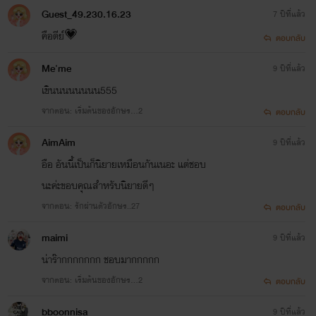
Guest_49.230.16.23
7 ปีที่แล้ว
คือดีย์💗
ตอบกลับ
Me'me
9 ปีที่แล้ว
เขินนนนนนนน555
จากตอน: เริ่มต้นของอักษร…2
ตอบกลับ
AimAim
9 ปีที่แล้ว
อือ อันนี้เป็นก็นิยายเหมือนกันเนอะ แต่ชอบ
นะค่ะขอบคุณสำหรับนิยายดีๆ
จากตอน: รักผ่านตัวอักษร..27
ตอบกลับ
maimi
9 ปีที่แล้ว
น่าร๊ากกกกกกก ชอบมากกกกก
จากตอน: เริ่มต้นของอักษร…2
ตอบกลับ
bboonnisa
9 ปีที่แล้ว