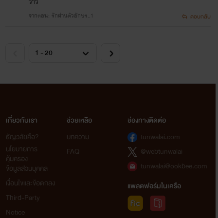
ว้าว
จากตอน: รักผ่านตัวอักษร..1
ตอบกลับ
เกี่ยวกับเรา
ช่วยเหลือ
ช่องทางติดต่อ
ธัญวลัยคือ?
บทความ
tunwalai.com
นโยบายการ
FAQ
@webtunwalai
คุ้มครอง
tunwalai@ookbee.com
ข้อมูลส่วนบุคคล
เงื่อนไขและข้อตกลง
แพลตฟอร์มในเครือ
Third-Party
Notice