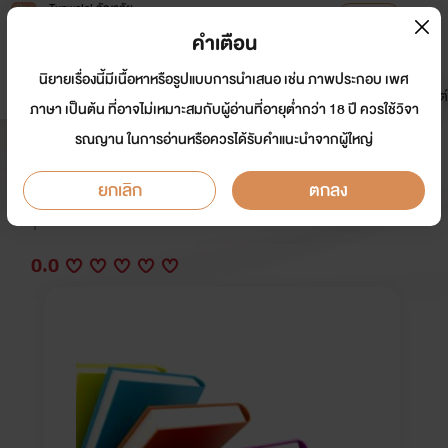
Tunwalai ธัญวลัย
เปิดแอป
เพื่อประสบการณ์ที่ดีกว่าบนมือถือ
คำเตือน
เข้าสู่ระบบ
นิยายเรื่องนี้มีเนื้อหาหรือรูปแบบการนำเสนอ เช่น ภาพประกอบ เพศ
มาใหม่
หน้าแรก
นิยาย
อีบุ๊ก
การ์ตูน
ดรีมแชท
ธัญลิสต์
ภาษา เป็นต้น ที่อาจไม่เหมาะสมกับผู้อ่านที่อายุต่ำกว่า 18 ปี ควรใช้วิจา
รณญาน ในการอ่านหรือควรได้รับคำแนะนำจากผู้ใหญ่
Begin Y……รักผ่านตัวอักษร
ยกเลิก
ตกลง
นักเขียน:
Me_num
Y
0.0