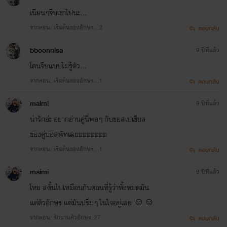
เนียนๆจีบเขาไปนะ...
จากตอน: เริ่มต้นของอักษร…2
ตอบกลับ
bboonnisa
9 ปีที่แล้ว
โดนจีบแบบไม่รู้ตัว...
จากตอน: เริ่มต้นของอักษร…1
ตอบกลับ
maimi
9 ปีที่แล้ว
น่ารักอ่ะ อยากอ่านคู่นี่พอๆ กับขอสเปเชียล
ของคู่บอสพัทเลยยยยยยยย
จากตอน: เริ่มต้นของอักษร…1
ตอบกลับ
maimi
9 ปีที่แล้ว
โหย สตั้นไปเหมือนกันตอนที่รู้ว่าทั้งหมดมัน
แค่ตัวอักษร แต่มันปริ่มๆ ในใจอยู่เลย ☺️☺️
จากตอน: รักผ่านตัวอักษร..27
ตอบกลับ