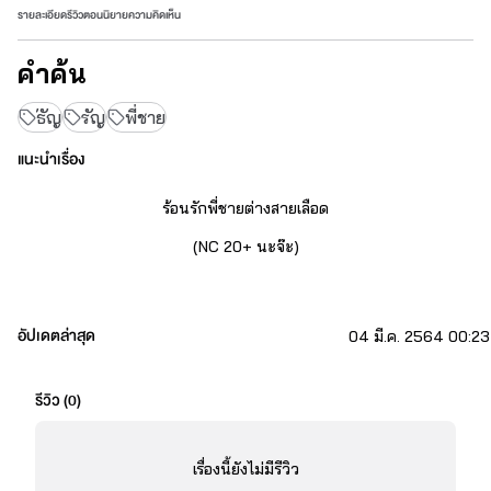
รายละเอียด
รีวิว
ตอนนิยาย
ความคิดเห็น
คำค้น
ัธัญ
รัญ
พี่ชาย
แนะนำเรื่อง
ร้อนรักพี่ชายต่างสายเลือด
(NC 20+ นะจ๊ะ)
อัปเดตล่าสุด
04 มี.ค. 2564 00:23
รีวิว (
0
)
นิยายเรื่องนี้แต่งขึ้นเพื่อความบรรเทิงเท่านั้น
ตัวละครในเรื่ืองไม่มี
อยู่จริง (เพราะเกิดจากจิตนาการของผู้แต่งล้วน)
ภาพที่ใช้ไม่มี
ความเกี่ยวข้องกับนิยาย
แค่ใช้เป็นอิจเงตัวละครเพื่อเพิ่มอรรถรใน
การอ่านเท่านั้น
เรื่องนี้ยังไม่มีรีวิว