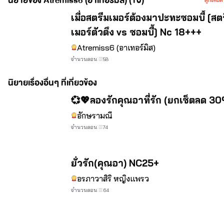
นิยายของ Atremiss6 (อาเทอร์มิส) (10)
ดูทั้งหมด
อันนี้เป็นลิ้งอีกเว็บของไรเตอร์นะ ฝากไปติดตามกันได้จ้า 
จบ
เมื่อสตรีมเมอร์ต้องมาปะทะซอมบี้ [สต
https://bit.ly/3bx40E1
เมอร์ตัวตึง vs ซอมบี้] Nc 18+++
ไรท์ขอฝากผลงานทุกเรื่องของไรท์ไว้ในอ้อมอกอ้อมใจด้วย
Atremiss6 (อาเทอร์มิส)
นะคะ
จำนวนตอน
58
แล้วตอนนี้ไรท์กำลังมีโปรเจ็คนิยายชุด 
นิยายเรื่องอื่นๆ ที่เกี่ยวข้อง
"ซีรี่ย์มนต์รักเสื้อช็อป"
จบ
💞💖ลองรักคุณอาที่รัก (ยกเซ็ตลด 3
อักษรามณี
ฝากทุกคนติดตามด้วยนะคะ
จำนวนตอน
74
และขอฝากเพจของไรท์ไว้ด้วยนะคะ ถ้าไรท์ลง
นิยายตอนใหม่ไรท์จะแจ้งเตือนไว้ที่เพจ// <![CDATA[
จบ
ยั่วรัก(คุณอา) NC25+
(function(d, s, id) {
อรภาวาสิริ หญิงแพรว
จำนวนตอน
64
  var js, fjs = d.getElementsByTagName(s)[0];
  if (d.getElementById(id)) return;