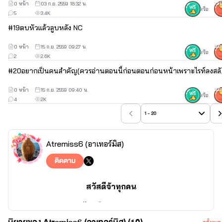
0 หน้า
03 ก.ย. 2559 18:32 น.
15
หรือ
ฝากติดตามผลงานเรื่องแรกด้วยจ้าาาาาา
5
3.4K
#
19
ตบหัวแล้วลูบหลัง NC
0 หน้า
15 ก.ย. 2559 09:27 น.
50
หรือ
อ่านแล้วคอมเม้น ติชมหน่อยนร้าาาาา จะได้เอาไปปรับปรุง
2
2.6K
#
20
อยากเป็นคนสำคั
0 หน้า
15 ก.ย. 2559 09:40 น.
30
หรือ
4
2K
ขอขอบคุณมา ณ ที่นี้ สำหรับคนที่อ่านแล้วคอมเม้นติชม
จร้าาาาาาา
1 - 20
Atremiss6 (อาเทอร์มิส)
ติดตาม
สวัสดีจ้าทุกคน
นามปากกาของไรท์คือ ATERMISS (อาเทอร์มิส)