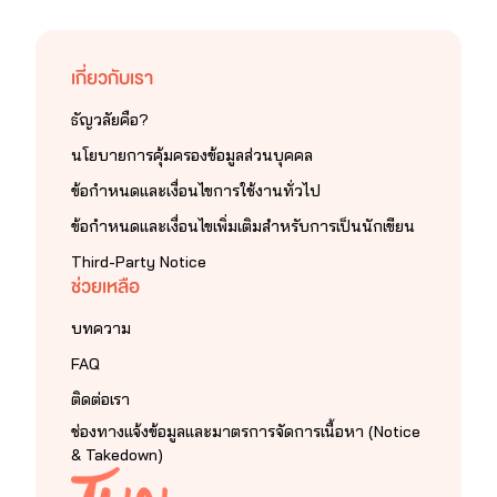
  js = d.createElement(s); js.id = id;
  js.src = 
เกี่ยวกับเรา
'https://connect.facebook.net/th_TH/sdk.js#xfbml
ธัญวลัยคือ?
=1&version=v2.12';
นโยบายการคุ้มครองข้อมูลส่วนบุคคล
  fjs.parentNode.insertBefore(js, fjs);
ข้อกำหนดและเงื่อนไขการใช้งานทั่วไป
}(document, 'script', 'facebook-jssdk'));
ข้อกำหนดและเงื่อนไขเพิ่มเติมสำหรับการเป็นนักเขียน
// ]]>นิยายnc - by atermiss
Third-Party Notice
ช่วยเหลือ
บทความ
FAQ
ติดต่อเรา
ช่องทางแจ้งข้อมูลและมาตรการจัดการเนื้อหา (Notice
& Takedown)