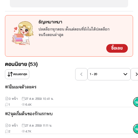
ธัญเหมาเหมา
ปลดล็อกทุกตอน ตั้งแต่ตอนที่ยังไม่ได้ปลดล็อก
จนถึงตอนล่าสุด
ฉันแอบรักของฉันมาตั้ง 7 ปี เรื่องอะไรจะให้โดนยัยป้าหมอสุดมั่น
หน้ามั่นโหนกนั้นมาฉกไปต่อหน้าต่อตา ไม่มีทางเสียหรอก
ซื้อเลย
ตอนนิยาย (53)
ฉันลงทุนเปลี่ยนโฉมตัวเองจากเด็กกะโปโลมาเป็นสาวแซ่บขนาดนี้
แล้วฉันไม่ยอมแพ้แน่ เป็นไงเป็นกัน ไม่ว่าจะต้องทำยังไง พี่ธัญก็ต้องเป็น
ตอนแรกสุด
1 - 20
ของรัญคนเดียว ต่อให้ต้องอ่อย ต้องให้ท่าสารพัด หรือแม้แต่จะต้องเป็น
ฝ่ายรุกก่อนเธอก็จะทำ นาทีนี้ด้านได้อายอดค่ะ
#
1
อิมเมจตัวละคร
0 หน้า
27 ส.ค. 2559 10:41 น.
1
6.4K
“รัญ รัญ รัญตื่นเดียวนี้!!!
ทำไมมานอนแบบนี้!!! อันตรายนะรู้รึ
เปล่า และพี่ก็บอกแล้วว่าให้เลิกแต่งชุดแบบนี้”
#
2
จุดเริ่มต้นของรักแรกพบ
0 หน้า
27 ส.ค. 2559 11:11 น.
2
4.7K
เค้าปลุกเธอด้วยเสียงดังพอควร เพราะเสื้อรนักศึกษาตัวจิ๋วของเธอ