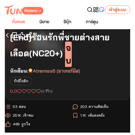
เข้าสู่ระบบ
Hetero
ทั้งหมด
นิยาย
อีบุ๊ก
การ์ตูน
[End]ร้อนรักพี่ชายต่างสาย
เริ่มอ่านตอนแรก
จ
เลือด(NC20+)
บ
นักเขียน:
Atremiss6 (อาเทอร์มิส)
รักอีโรติก
0.0
(
0
รีวิว)
53
ตอน
203
ความคิดเห็น
251K
เข้าชม
1.1K
เพิ่มลงคลัง
486
ถูกใจ