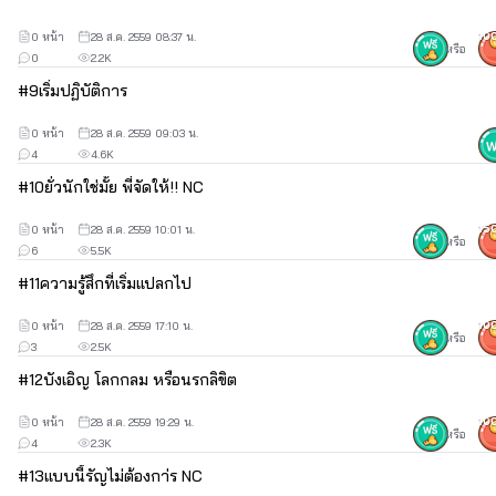
0 หน้า
28 ส.ค. 2559 08:37 น.
10
หรือ
0
2.2K
#
9
เริ่มปฏิบัติการ
“ปล่อย พี่ไม่เล่น”
“รัญก็ไม่ได้เล่นค่ะ แต่รัญเอาจริง”
0 หน้า
28 ส.ค. 2559 09:03 น.
4
4.6K
หญิงสาวออกแรงโน้มคอชายหนุ่มเข้ามาหาตัวก่อนที่ตัวเธอจะขยับ
#
10
ยั่วนักใช่มั้ย พี่จัดให้!! NC
เข้าไปประทับจูบลงบนริมฝีปากของแพทย์หนุ่มสุดทีรัก หญิงสาว
ออกแรงบดขยี้ริมฝีปากตรงหน้าแรงขึ้น ก่อนที่ลิ้นเล็กๆจะไล้เลียริมฝีปาก
0 หน้า
28 ส.ค. 2559 10:01 น.
15
หรือ
ที่หนากว่าพลางค่อยๆสอดลิ้นตัวเองเข้าไปหยอกเย้ากับลิ้นของชายหนุ่ม
6
5.5K
#
11
ความรู้สึกที่เริ่มแปลกไป
0 หน้า
28 ส.ค. 2559 17:10 น.
10
หรือ
3
2.5K
ระหว่างที่ปากยังคงจูบกันอย่างเร้าร้อน มือทั้งสองของชายหนุ่มก็
#
12
บังเอิญ โลกกลม หรือนรกลิขิต
เริ่มอยู่ไม่สุข ชายหนุ่มไล้มือของตนไปตามส่วนเหว้าส่วนโค้งตามสรีระ
ของหญิงสาวอย่างซุกซน ก่อนที่มือข้างหนึ่งจะมาหยุดลงที่ทรวงอกอวบ
0 หน้า
28 ส.ค. 2559 19:29 น.
10
เต็งตึงที่อยู่ภายใต้บราเซียตัวสวยพลางออกแรงบีบเค้นอกอิ่มด้วยความ
หรือ
4
2.3K
ปรารถนา ก่อนจะปลดกระดุมเสื้อนักศึกษาตัวจิ๋วที่ตัวเองเป็นคนติดเมื่อ
#
13
แบบนี้รัญไม่ต้องกา่ร NC
ซักครู่ออก ชายหนุ่มเกี่ยวบราเซียตัวสวยในเลิกขึ้นไปอยู่เหนือเนินอก