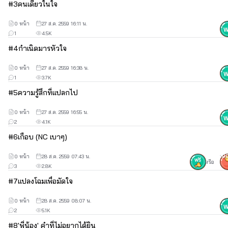
สองเม็ดบนมันหลุดออก เผยให้เห็นเนินอกขาวเนียนที่ยังคงวนเวียนอยู่ใน
#
3
คนเดียวในใจ
หัวเค้าตลอดมาตั้งแต่เห็นมันครั้งแรกกับบราเซียตัวสวยสีสด
0 หน้า
27 ส.ค. 2559 16:11 น.
1
4.5K
#
4
กำเนิดมารหัวใจ
ส่วนไอ้กระโปรงตัวสั้นนั้นก็ย่นขึ้นมาจนเกือบจะเห็นกางเกงชั้นใน
ส่งผลให้ขาอ่อนเรียวยาวของเธอโผล่ออกมาโชว์เค้าเต็มตา
0 หน้า
27 ส.ค. 2559 16:38 น.
1
3.7K
#
5
ความรู้สึกที่แปลกไป
“พี่ธัญดุรัญทำไมค่ะ ก็รัญง่วงรัญก็เลยนอน อีกอย่างเมื่อก่อนรัญก็
ยังเคยนอนเลย มันอันตรายตรงไหน ทำไมพี่ธัญต้องดุด้วย”
0 หน้า
27 ส.ค. 2559 16:55 น.
2
4.1K
#
6
เกือบ (NC เบาๆ)
“นอนพี่ไม่ว่าหรอก แต่ดูชุดที่รัญใส่สิ พี่ขอได้หรือเปล่ารัญ เลิกใส่
ชุดแบบนี้ ที่สำคัญรีบติดกระดุมซะ”
"ถ้าพี่ธัญอยากให้รัญรีบติด
0 หน้า
28 ส.ค. 2559 07:43 น.
10
หรือ
กระดุมเสื้อละก็ ทำไมพี่ธัญไม่เป็นคนติดมันด้วยตัวเองละค่ะ”
ไม่พูด
3
2.8K
เปล่าแต่ยังทำเป็นแอ่นอกแล้วบิดไหล่ไปมาอย่างท้าทายชายหนุ่มตรง
#
7
แปลงโฉมเพื่อมัดใจ
หน้า
0 หน้า
28 ส.ค. 2559 08:07 น.
2
5.1K
“รัญ!!! ใครสอนให้ทำแบบนี้”
#
8
'พี่น้อง' คำที่ไม่อยากได้ยิน