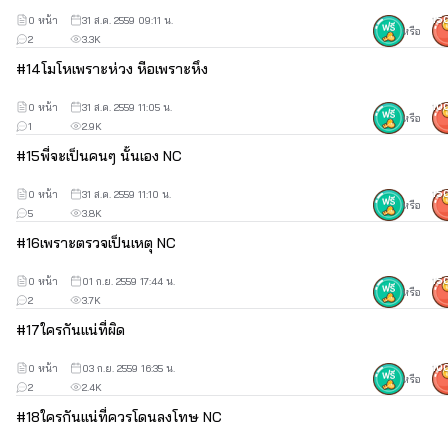
โดยที่ปากของทั้งคู่ยังคงจูบกันอย่างดูดดื่ม
0 หน้า
31 ส.ค. 2559 09:11 น.
15
หรือ
2
3.3K
#
14
โมโหเพราะห่วง หีือเพราะหึง
ชายหนุ่นในนิ้วเรียวยาวของตนปราดปัดและบีบคลึงยอดยกสีสวย
ของหญิงสาว สลับกับบีบเค้นเต้าเต็งที่อวบอิ่มเต็มมือใหญ่ของเค้า
0 หน้า
31 ส.ค. 2559 11:05 น.
10
หรือ
1
2.9K
#
15
พี่จะเป็นคนๆ นั้นเอง NC
“อือ...อืม...อื้ม!!”
เสียงครางส่งออกมาจากลำคอระหงที่ตอนนี้กำลังรู้สึก
เสียวซ่านจากแรงบีบเค้นที่เต้าอวบและยอดอก
0 หน้า
31 ส.ค. 2559 11:10 น.
15
หรือ
5
3.8K
#
16
เพราะตรวจเป็นเหตุ NC
0 หน้า
01 ก.ย. 2559 17:44 น.
15
หรือ
2
3.7K
#
17
ใครกันแน่ที่ผิด
0 หน้า
03 ก.ย. 2559 16:35 น.
10
หรือ
2
2.4K
#
18
ใครกันแน่ที่ควรโดนลงโทษ NC
**