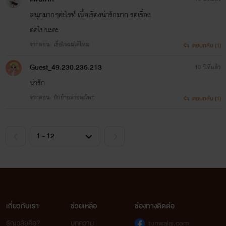
สนุกมากๆค่ะไรท์ เนื้อเรื่องน่ารักมาก รอเรื่อง
ต่อไปนะคะ
จากตอน: เชื่อใจผมได้ไหม
ตอบกลับ (1)
Guest_49.230.236.213
10 ปีที่แล้ว
น่ารัก
จากตอน: ยักย้ายส่ายสะโพก
ตอบกลับ (1)
เกี่ยวกับเรา
ช่วยเหลือ
ช่องทางติดต่อ
ธัญวลัยคือ?
บทความ
tunwalai.com