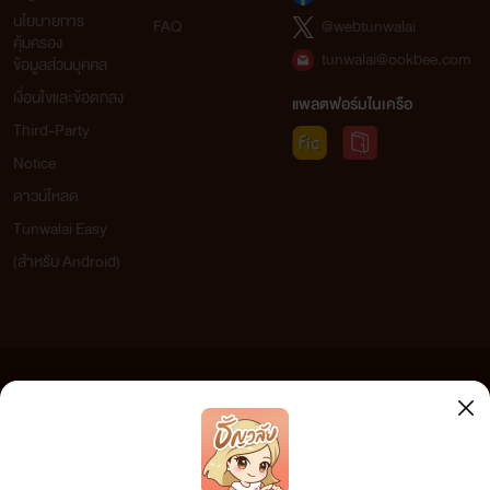
นโยบายการ
FAQ
@webtunwalai
คุ้มครอง
tunwalai@ookbee.com
ข้อมูลส่วนบุคคล
เงื่อนไขและข้อตกลง
แพลตฟอร์มในเครือ
Third-Party
Notice
ดาวน์โหลด
Tunwalai Easy
(สำหรับ Android)
ข้อความที่ท่านได้อ่านจากเว็บไซต์นี้เกิดจากการเขียนโดยสาธารณชนและเผยแพร่โดยอัตโนมัติ ผู้ดูแล
เว็บไซต์แห่งนี้ไม่ได้เห็นด้วยและไม่ขอรับผิดชอบต่อข้อความใดๆ ทั้งสิ้น ดังนั้นผู้อ่านทุกท่านโปรดใช้
วิจารณญาณในการกลั่นกรองด้วยตนเอง และหากท่านพบข้อความใดๆ ที่ขัดต่อกฎหมายและศีลธรรม
กรุณาแจ้งมาที่ tunwalai@ookbee.com เพื่อทีมงานจะได้ดำเนินการในทันที ทั้งนี้ ทางเว็บไซต์ขอสงวน
ลิขสิทธิ์ตามพระราชบัญญัติลิขสิทธิ์ (ฉบับเพิ่มเติม) พ.ศ.2558