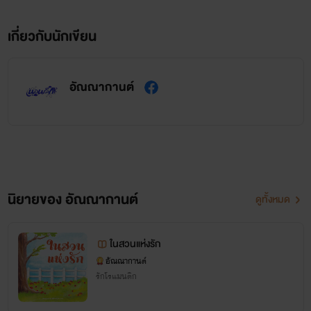
เกี่ยวกับนักเขียน
อัณณากานต์
นิยายของ อัณณากานต์
ดูทั้งหมด
ในสวนแห่งรัก
อัณณากานต์
รักโรแมนติก