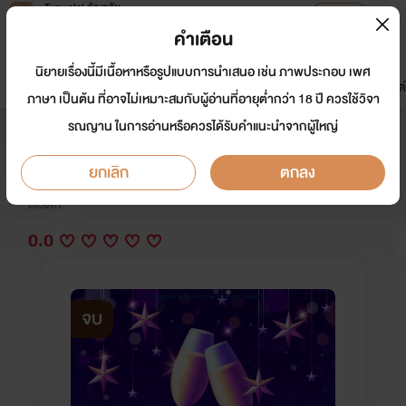
Tunwalai ธัญวลัย
เปิดแอป
เพื่อประสบการณ์ที่ดีกว่าบนมือถือ
คำเตือน
เข้าสู่ระบบ
นิยายเรื่องนี้มีเนื้อหาหรือรูปแบบการนำเสนอ เช่น ภาพประกอบ เพศ
มาใหม่
หน้าแรก
นิยาย
อีบุ๊ก
การ์ตูน
ดรีมแชท
ธัญลิสต์
ภาษา เป็นต้น ที่อาจไม่เหมาะสมกับผู้อ่านที่อายุต่ำกว่า 18 ปี ควรใช้วิจา
รณญาน ในการอ่านหรือควรได้รับคำแนะนำจากผู้ใหญ่
ตามรักคุณตะวัน
ยกเลิก
ตกลง
นักเขียน:
อัณณากานต์
อีโรติก
0.0
จบ