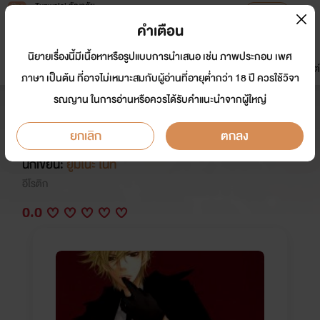
Tunwalai ธัญวลัย
เปิดแอป
เพื่อประสบการณ์ที่ดีกว่าบนมือถือ
คำเตือน
เข้าสู่ระบบ
นิยายเรื่องนี้มีเนื้อหาหรือรูปแบบการนำเสนอ เช่น ภาพประกอบ เพศ
มาใหม่
หน้าแรก
นิยาย
อีบุ๊ก
การ์ตูน
ดรีมแชท
ธัญลิสต์
ภาษา เป็นต้น ที่อาจไม่เหมาะสมกับผู้อ่านที่อายุต่ำกว่า 18 ปี ควรใช้วิจา
รณญาน ในการอ่านหรือควรได้รับคำแนะนำจากผู้ใหญ่
FIC [KHR] ลิขิตรัก แวมไพร์สาวเย็น
ชากับนายบอสมาเฟีย
ยกเลิก
ตกลง
นักเขียน:
ยูมิโนะ ไนท์
อีโรติก
0.0