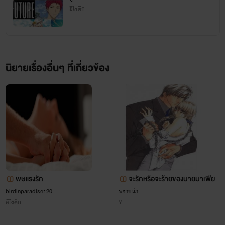
อีโรติก
''นายนี่เป็นมนุษย์ที่แปลกจริงๆ...แต่ฉันไม่ได้รักนายและไม่
คิดที่จะรักด้วย...ไม่ต้องทำอะไรทั้งนั้นแค่เลิกรักฉันก็พอ...ฉันไม่มี
ทางรับรักนาย...ดีโน่..''
นิยายเรื่องอื่นๆ ที่เกี่ยวข้อง
พิษแรงรัก
จะรักหรือจะร้ายของนายมาเฟีย
birdinparadise120
พรายน่า
อีโรติก
Y