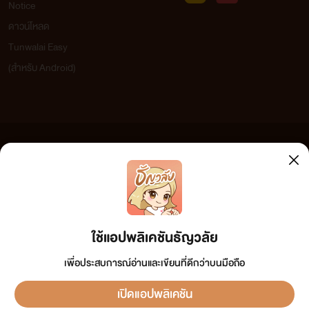
Notice
ดาวน์โหลด
Tunwalai Easy
(สำหรับ Android)
ข้อความที่ท่านได้อ่านจากเว็บไซต์นี้เกิดจากการเขียนโดยสาธารณชนและเผยแพร่โดยอัตโนมัติ ผู้ดูแล
เว็บไซต์แห่งนี้ไม่ได้เห็นด้วยและไม่ขอรับผิดชอบต่อข้อความใดๆ ทั้งสิ้น ดังนั้นผู้อ่านทุกท่านโปรดใช้
วิจารณญาณในการกลั่นกรองด้วยตนเอง และหากท่านพบข้อความใดๆ ที่ขัดต่อกฎหมายและศีลธรรม
กรุณาแจ้งมาที่ tunwalai@ookbee.com เพื่อทีมงานจะได้ดำเนินการในทันที ทั้งนี้ ทางเว็บไซต์ขอสงวน
ลิขสิทธิ์ตามพระราชบัญญัติลิขสิทธิ์ (ฉบับเพิ่มเติม) พ.ศ.2558
ใช้แอปพลิเคชันธัญวลัย
เพื่อประสบการณ์อ่านและเขียนที่ดีกว่าบนมือถือ
เปิดแอปพลิเคชัน