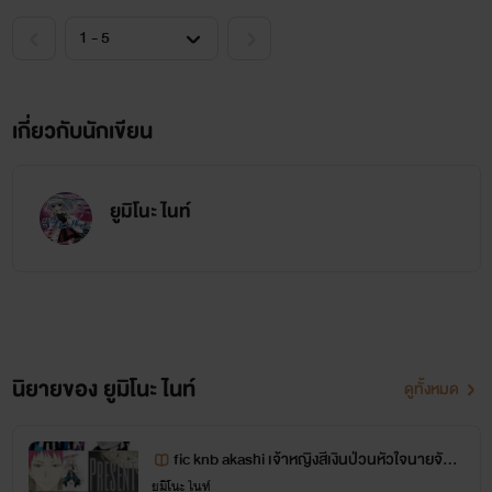
เกี่ยวกับนักเขียน
ยูมิโนะ ไนท์
คิริน ซายะ แวมไพร์สาวสุดเย็นชาที่ถูกตามตื้อโดยบอสมาเฟีย
นิยายของ ยูมิโนะ ไนท์
อย่างดีโน่ เธอจะทำยังไงถึงจะสะบัดดีโน่ออกไปจากชีวิตได้ก่อนที่
ดูทั้งหมด
เธอจะเผลอใจอ่อนแล้วรักเขา
fic knb akashi เจ้าหญิงสีเงินป่วนหัวใจนายจักร
พรรดิ์
ยูมิโนะ ไนท์