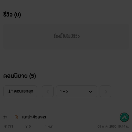
รีวิว (0)
เรื่องนี้ยังไม่มีรีวิว
ตอนนิยาย (
5
)
เมื่อดีโน่ บอสของคาบัคโรเน่แฟลมมีลี่จอมซุ่มซ่ามที่สุดใน
สามโลกได้ไปตกหลุกรักแวมไพร์สาวสุดเย็นชาเข้าให้ เขาจะต้อง
ตอนแรกสุด
ทำยังไงถึงจะพิชิตใจเธอผู้แสนเย็นชาได้
#1
แนะนำตัวละคร
771
0
1 หน้า
05 พ.ค. 2560 19:14 น.
''ฉันไม่สนว่าเธอจะเป็นอะไร....ฉันสนแต่เพียงเรื่องที่ฉันรัก