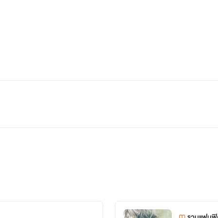
รวมแฟนฟิค