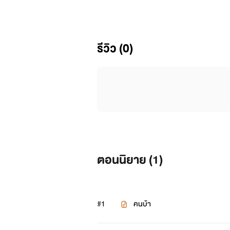
โดยเฉพาะ
โปรดใช้จักยานในการรับชม(?)
รีวิว (0)
ถ้าชอบก้เม้นเป็นกำลังใจน้าาา
อาจจะแต่งไม่รู้เรื่องเพราะคนเเต่งไม
ตอนนิยาย (
1
)
#1
คนบ้า