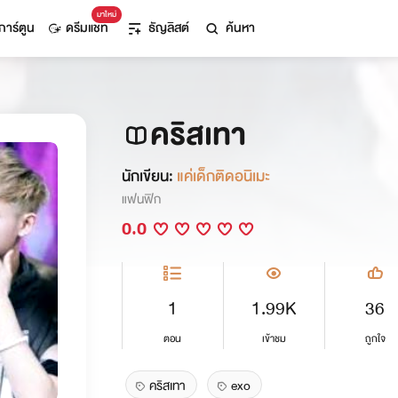
มาใหม่
การ์ตูน
ดรีมแชท
ธัญลิสต์
ค้นหา
คริสเทา
นักเขียน:
แค่เด็กติดอนิเมะ
แฟนฟิก
0.0
1
1.99K
36
ตอน
เข้าชม
ถูกใจ
คริสเทา
exo