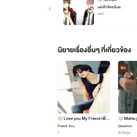
แค่เด็กติดอนิเมะ
ตลก
นิยายเรื่องอื่นๆ ที่เกี่ยวข้อง
จบ
Love you My Friend เพื่อ
Mafia g
นร้าย เพื่อน(สุดที่)รัก
แอ๊บใส
Friend You
Qrewlion
Y
รักวัยรุ่น