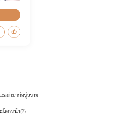
ะอย่ามาก่อวุ่นวาย
และโลกหน้า(?)