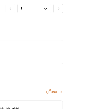
ดูทั้งหมด
รีบอร์น all59