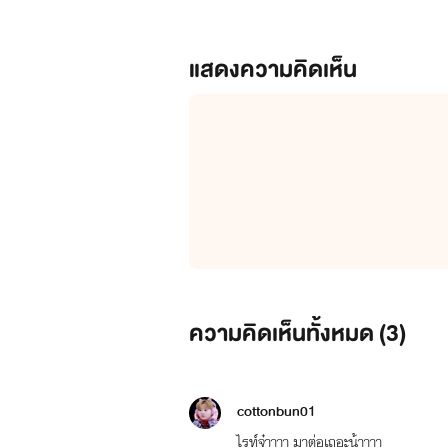
แสดงความคิดเห็น
ความคิดเห็นทั้งหมด (
3
)
cottonbun01
ไรท์จ๋าาาา มาต่อเถอะน้าาาา