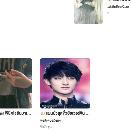
แค่เด็กติดอนิเมะ
Y
irl พิชิตใจยัยมาเฟีย
แผนยั่วสุดขั่วยัยเวอร์จิน D
&T
หงส์เคียงมังกร
รักวัยรุ่น