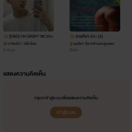
"MAD" เพราะเราอยากสื่อนิยายเรื่องนี้ให้ออกมาแบบ "บ้าคลั่ง"
เพราะงั้นถ้าใครชอบแนวนี้ กด FAV ไว้ได้เลยเพราะมันจะคุ้มค่ากับ
การรอคอยอย่างแน่นอน เพราะเรื่องนี้เป็นการจับมือกับเจ้ต้า
[องค์หญิงหมูอ้วน] คนเดิม เพิ่มเติมคือ NC ที่ดาร์กและหนัก
[END] OH BABY! NC20+
ลายศิลา 25+ (3)
ปาท่องโก๋ | หมึกน้อย
คุณธิดา นิยายรักแซ่บคูณสอง
หน่วงกว่าเดิม 55555555555
รักวัยรุ่น
อีโรติก
แสดงความคิดเห็น
กรุณาเข้าสู่ระบบเพื่อแสดงความคิดเห็น
เข้าสู่ระบบ