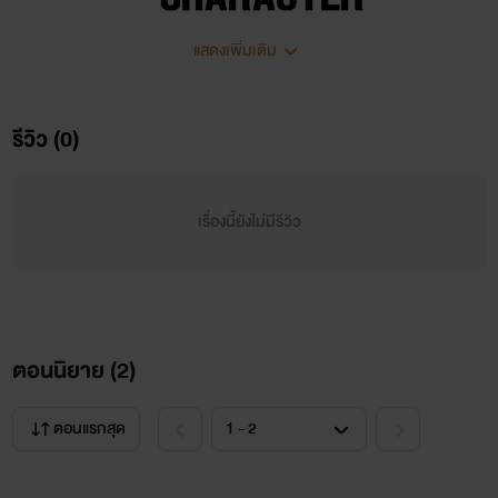
แสดงเพิ่มเติม
รีวิว (0)
เรื่องนี้ยังไม่มีรีวิว
They think I'm insAne, they think my lOver is strange
ตอนนิยาย (
2
)
But I don't have to f*cking tell them Anything
ตอนแรกสุด