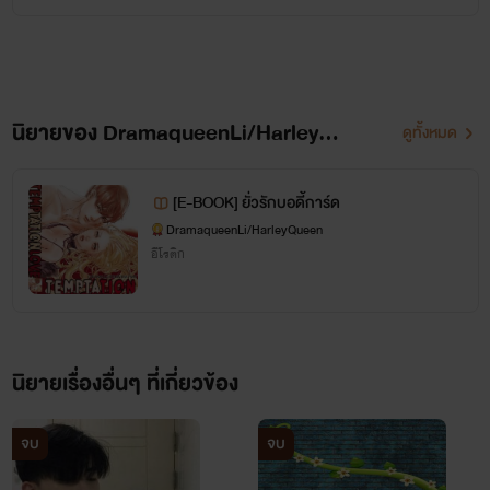
นิยายของ DramaqueenLi/HarleyQueen
ดูทั้งหมด
OPEN : 04/08/2016
[E-BOOK] ยั่วรักบอดี้การ์ด
CLOSE : ??/??/??
DramaqueenLi/HarleyQueen
อีโรติก
Talk With
Dramaqueen
นิยายเรื่องอื่นๆ ที่เกี่ยวข้อง
อัยยะเปิดเรื่องไว้อีกแล้วแค่ชื่อเรื่องก็บอกถึงความดาร์กแล้วสินะ
ตามจริงแล้วพลอตนี้ มีแพลนไว้ตั้งแต่กลับมาจากการดู Suicide
จบ
จบ
แล้วแหละ แต่แบบเรายังหาแนวเรื่องที่มันยังไม่ลงตัวกับคำว่า