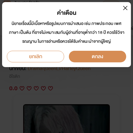
Tunwalai ธัญวลัย
เปิดแอป
เพื่อประสบการณ์ที่ดีกว่าบนมือถือ
คำเตือน
เข้าสู่ระบบ
นิยายเรื่องนี้มีเนื้อหาหรือรูปแบบการนำเสนอ เช่น ภาพประกอบ เพศ
มาใหม่
หน้าแรก
นิยาย
อีบุ๊ก
การ์ตูน
ดรีมแชท
ธัญลิสต์
ภาษา เป็นต้น ที่อาจไม่เหมาะสมกับผู้อ่านที่อายุต่ำกว่า 18 ปี ควรใช้วิจา
รณญาน ในการอ่านหรือควรได้รับคำแนะนำจากผู้ใหญ่
[R-25] ϟ ♢ M A D L O V E ค น ค ลั่
ง รัก ♦ ϟ [S M]
ยกเลิก
ตกลง
นักเขียน:
DramaqueenLi/HarleyQueen
อีโรติก
0.0