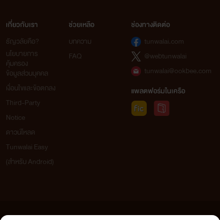
เกี่ยวกับเรา
ช่วยเหลือ
ช่องทางติดต่อ
ธัญวลัยคือ?
บทความ
tunwalai.com
นโยบายการ
FAQ
@webtunwalai
คุ้มครอง
tunwalai@ookbee.com
ข้อมูลส่วนบุคคล
เงื่อนไขและข้อตกลง
แพลตฟอร์มในเครือ
Third-Party
Notice
ดาวน์โหลด
Tunwalai Easy
(สำหรับ Android)