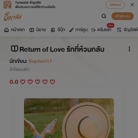
Tunwalai ธัญวลัย
เปิดแอป
เพื่อประสบการณ์ที่ดีกว่าบนมือถือ
เข้าสู่ระบบ
มาใหม่
หน้าแรก
นิยาย
อีบุ๊ก
การ์ตูน
ดรีมแชท
ธัญลิสต์
Return of Love รักที่ห้วนกลับ
นักเขียน:
Septem17
รักโรแมนติก
0.0