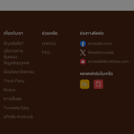
เกี่ยวกับเรา
ช่วยเหลือ
ช่องทางติดต่อ
ธัญวลัยคือ?
บทความ
tunwalai.com
นโยบายการ
FAQ
@webtunwalai
คุ้มครอง
tunwalai@ookbee.com
ข้อมูลส่วนบุคคล
เงื่อนไขและข้อตกลง
แพลตฟอร์มในเครือ
Third-Party
Notice
ดาวน์โหลด
Tunwalai Easy
(สำหรับ Android)