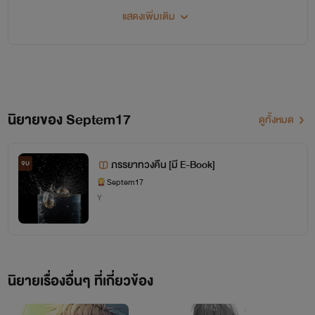
และมีนามปากกา
ดาวฉายแสง
สำหรับเขียนนิยายชายหญิงค่ะ (เปลี่ยนจาก Galaxy Virgo)
แสดงเพิ่มเติม
สามารถติดตามนิยายชาย-หญิงได้ที่แอคนามปากกา
ดาวฉายแสง
สามารถกดค้นหาได้เลยค่ะ
ฝากเอ็นดูนักเขียนตัวเล็ก ๆ คนนี้ด้วยนะคะ
นิยายของ Septem17
ดูทั้งหมด
ภรรยาทวงคืน [มี E-Book]
จบ
Septem17
Y
นิยายเรื่องอื่นๆ ที่เกี่ยวข้อง